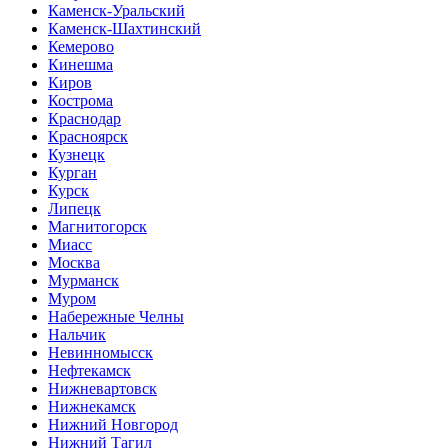
Каменск-Уральский
Каменск-Шахтинский
Кемерово
Кинешма
Киров
Кострома
Краснодар
Красноярск
Кузнецк
Курган
Курск
Липецк
Магнитогорск
Миасс
Москва
Мурманск
Муром
Набережные Челны
Нальчик
Невинномысск
Нефтекамск
Нижневартовск
Нижнекамск
Нижний Новгород
Нижний Тагил