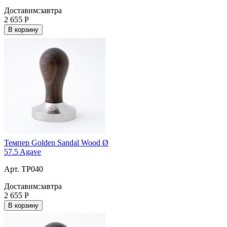
Доставим:
завтра
2 655
Р
В корзину
Темпер Golden Sandal Wood Ø
57.5 Agave
Арт. TP040
Доставим:
завтра
2 655
Р
В корзину