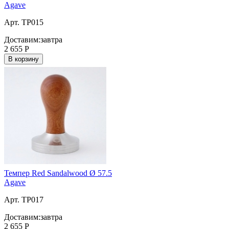
Agave
Арт. TP015
Доставим:
завтра
2 655
Р
В корзину
Темпер Red Sandalwood Ø 57.5
Agave
Арт. TP017
Доставим:
завтра
2 655
Р