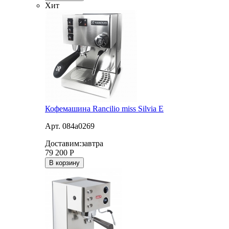
Хит
Кофемашина Rancilio miss Silvia E
Арт. 084a0269
Доставим:
завтра
79 200
Р
В корзину