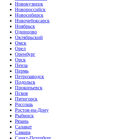
Новокузнецк
Новороссийск
Новосибирск
Новочебоксарск
Ноябрьск
Одинцово
Октябрьский
Омск
Орел
Оренбург
Орск
Пенза
Пермь
Петрозаводск
Подольск
Прокопьевск
Псков
Пятигорск
Россошь
Ростов-на-Дону
Рыбинск
Рязань
Салават
Самара
Санкт-Петербург