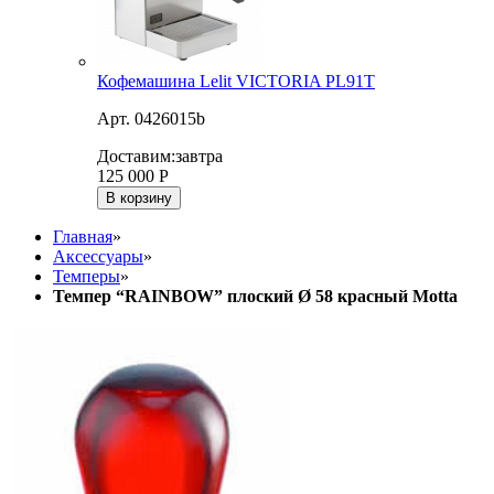
Кофемашина Lelit VICTORIA PL91T
Арт. 0426015b
Доставим:
завтра
125 000
Р
В корзину
Главная
»
Аксессуары
»
Темперы
»
Темпер “RAINBOW” плоский Ø 58 красный Motta