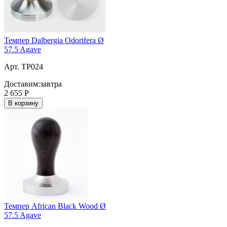
Темпер Dalbergia Odorifera Ø
57.5 Agave
Арт. TP024
Доставим:
завтра
2 655
Р
В корзину
Темпер African Black Wood Ø
57.5 Agave