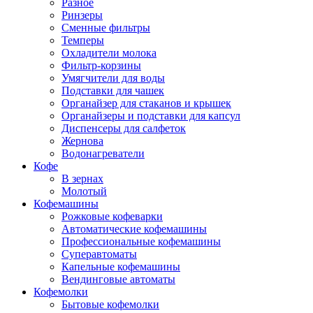
Разное
Ринзеры
Сменные фильтры
Темперы
Охладители молока
Фильтр-корзины
Умягчители для воды
Подставки для чашек
Органайзер для стаканов и крышек
Органайзеры и подставки для капсул
Диспенсеры для салфеток
Жернова
Водонагреватели
Кофе
В зернах
Молотый
Кофемашины
Рожковые кофеварки
Автоматические кофемашины
Профессиональные кофемашины
Суперавтоматы
Капельные кофемашины
Вендинговые автоматы
Кофемолки
Бытовые кофемолки