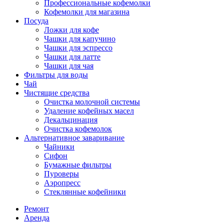
Профессиональные кофемолки
Кофемолки для магазина
Посуда
Ложки для кофе
Чашки для капучино
Чашки для эспрессо
Чашки для латте
Чашки для чая
Фильтры для воды
Чай
Чистящие средства
Очистка молочной системы
Удаление кофейных масел
Декальцинация
Очистка кофемолок
Альтернативное заваривание
Чайники
Сифон
Бумажные фильтры
Пуроверы
Аэропресс
Стеклянные кофейники
Ремонт
Аренда