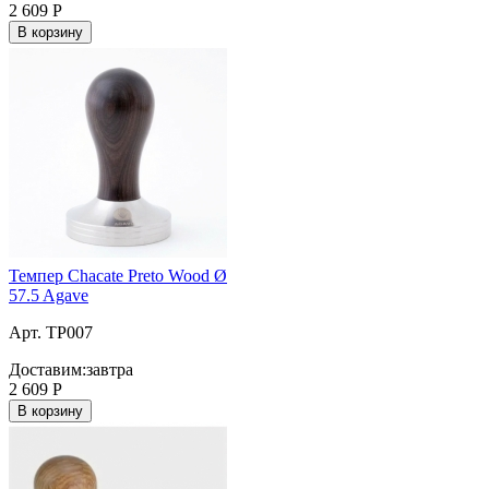
2 609
Р
В корзину
Темпер Chacate Preto Wood Ø
57.5 Agave
Арт. TP007
Доставим:
завтра
2 609
Р
В корзину