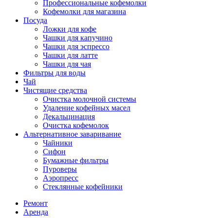
Профессиональные кофемолки
Кофемолки для магазина
Посуда
Ложки для кофе
Чашки для капучино
Чашки для эспрессо
Чашки для латте
Чашки для чая
Фильтры для воды
Чай
Чистящие средства
Очистка молочной системы
Удаление кофейных масел
Декальцинация
Очистка кофемолок
Альтернативное заваривание
Чайники
Сифон
Бумажные фильтры
Пуроверы
Аэропресс
Стеклянные кофейники
Ремонт
Аренда