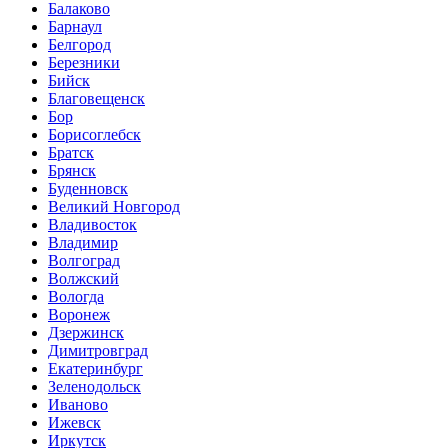
Балаково
Барнаул
Белгород
Березники
Бийск
Благовещенск
Бор
Борисоглебск
Братск
Брянск
Буденновск
Великий Новгород
Владивосток
Владимир
Волгоград
Волжский
Вологда
Воронеж
Дзержинск
Димитровград
Екатеринбург
Зеленодольск
Иваново
Ижевск
Иркутск