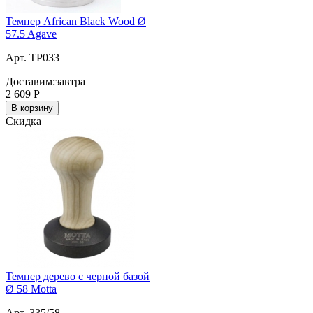
Темпер African Black Wood Ø
57.5 Agave
Арт. TP033
Доставим:
завтра
2 609
Р
В корзину
Скидка
Темпер дерево с черной базой
Ø 58 Motta
Арт. 335/58