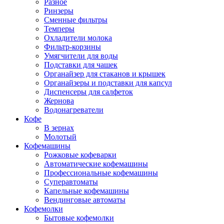
Разное
Ринзеры
Сменные фильтры
Темперы
Охладители молока
Фильтр-корзины
Умягчители для воды
Подставки для чашек
Органайзер для стаканов и крышек
Органайзеры и подставки для капсул
Диспенсеры для салфеток
Жернова
Водонагреватели
Кофе
В зернах
Молотый
Кофемашины
Рожковые кофеварки
Автоматические кофемашины
Профессиональные кофемашины
Суперавтоматы
Капельные кофемашины
Вендинговые автоматы
Кофемолки
Бытовые кофемолки