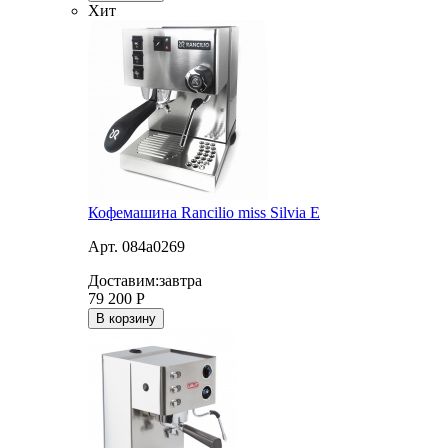
Хит
Кофемашина Rancilio miss Silvia E
Арт. 084a0269
Доставим:
завтра
79 200
Р
В корзину