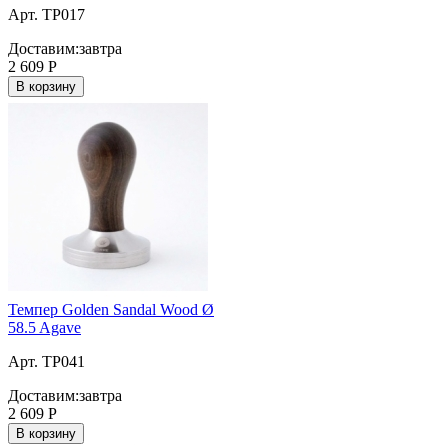
Арт. TP017
Доставим:
завтра
2 609
Р
В корзину
Темпер Golden Sandal Wood Ø
58.5 Agave
Арт. TP041
Доставим:
завтра
2 609
Р
В корзину