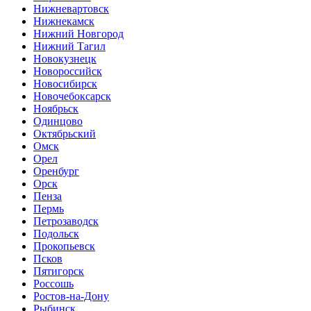
Нижневартовск
Нижнекамск
Нижний Новгород
Нижний Тагил
Новокузнецк
Новороссийск
Новосибирск
Новочебоксарск
Ноябрьск
Одинцово
Октябрьский
Омск
Орел
Оренбург
Орск
Пенза
Пермь
Петрозаводск
Подольск
Прокопьевск
Псков
Пятигорск
Россошь
Ростов-на-Дону
Рыбинск