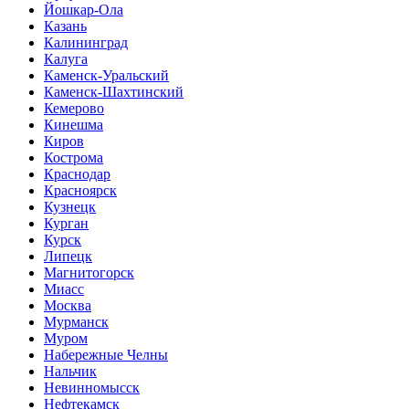
Йошкар-Ола
Казань
Калининград
Калуга
Каменск-Уральский
Каменск-Шахтинский
Кемерово
Кинешма
Киров
Кострома
Краснодар
Красноярск
Кузнецк
Курган
Курск
Липецк
Магнитогорск
Миасс
Москва
Мурманск
Муром
Набережные Челны
Нальчик
Невинномысск
Нефтекамск