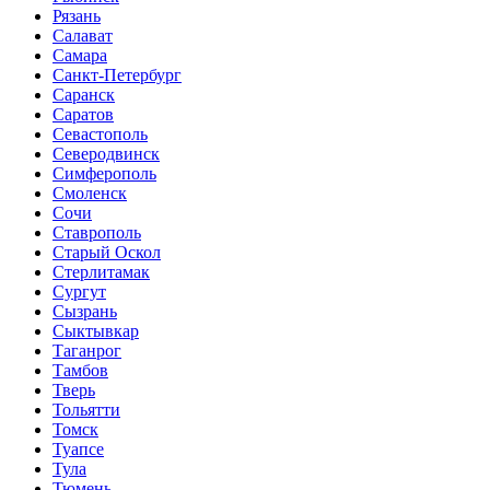
Рязань
Салават
Самара
Санкт-Петербург
Саранск
Саратов
Севастополь
Северодвинск
Симферополь
Смоленск
Сочи
Ставрополь
Старый Оскол
Стерлитамак
Сургут
Сызрань
Сыктывкар
Таганрог
Тамбов
Тверь
Тольятти
Томск
Туапсе
Тула
Тюмень