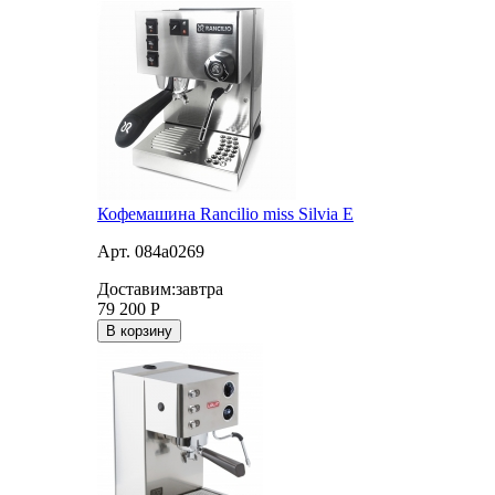
Кофемашина Rancilio miss Silvia E
Арт. 084a0269
Доставим:
завтра
79 200
Р
В корзину