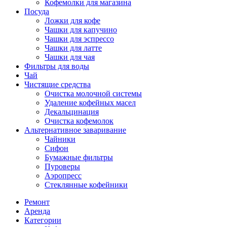
Кофемолки для магазина
Посуда
Ложки для кофе
Чашки для капучино
Чашки для эспрессо
Чашки для латте
Чашки для чая
Фильтры для воды
Чай
Чистящие средства
Очистка молочной системы
Удаление кофейных масел
Декальцинация
Очистка кофемолок
Альтернативное заваривание
Чайники
Сифон
Бумажные фильтры
Пуроверы
Аэропресс
Стеклянные кофейники
Ремонт
Аренда
Категории