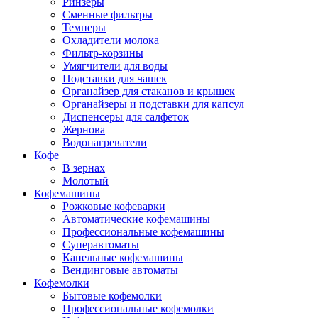
Ринзеры
Сменные фильтры
Темперы
Охладители молока
Фильтр-корзины
Умягчители для воды
Подставки для чашек
Органайзер для стаканов и крышек
Органайзеры и подставки для капсул
Диспенсеры для салфеток
Жернова
Водонагреватели
Кофе
В зернах
Молотый
Кофемашины
Рожковые кофеварки
Автоматические кофемашины
Профессиональные кофемашины
Суперавтоматы
Капельные кофемашины
Вендинговые автоматы
Кофемолки
Бытовые кофемолки
Профессиональные кофемолки