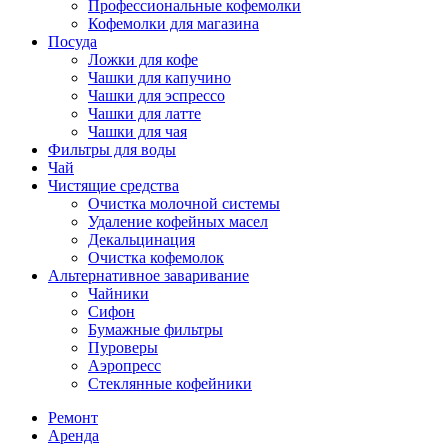
Профессиональные кофемолки
Кофемолки для магазина
Посуда
Ложки для кофе
Чашки для капучино
Чашки для эспрессо
Чашки для латте
Чашки для чая
Фильтры для воды
Чай
Чистящие средства
Очистка молочной системы
Удаление кофейных масел
Декальцинация
Очистка кофемолок
Альтернативное заваривание
Чайники
Сифон
Бумажные фильтры
Пуроверы
Аэропресс
Стеклянные кофейники
Ремонт
Аренда