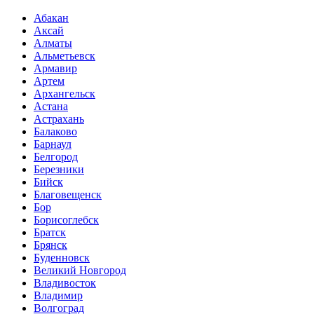
Абакан
Аксай
Алматы
Альметьевск
Армавир
Артем
Архангельск
Астана
Астрахань
Балаково
Барнаул
Белгород
Березники
Бийск
Благовещенск
Бор
Борисоглебск
Братск
Брянск
Буденновск
Великий Новгород
Владивосток
Владимир
Волгоград