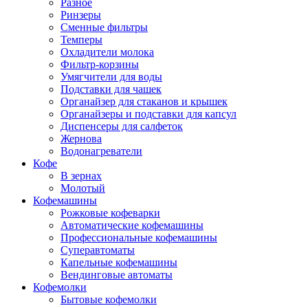
Разное
Ринзеры
Сменные фильтры
Темперы
Охладители молока
Фильтр-корзины
Умягчители для воды
Подставки для чашек
Органайзер для стаканов и крышек
Органайзеры и подставки для капсул
Диспенсеры для салфеток
Жернова
Водонагреватели
Кофе
В зернах
Молотый
Кофемашины
Рожковые кофеварки
Автоматические кофемашины
Профессиональные кофемашины
Суперавтоматы
Капельные кофемашины
Вендинговые автоматы
Кофемолки
Бытовые кофемолки