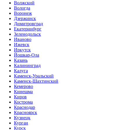
Волжский
Вологда
Воронеж
Дзержинск
Димитровград
Екатеринбург
Зеленодольск
Иваново
Ижевск
Иркутск
Йошкар-Ола
Казань
Калининград
Калуга
Каменск-Уральский
Каменск-Шахтинский
Кемерово
Кинешма
Киров
Кострома
Краснодар
Красноярск
Кузнецк
Курган
Курск