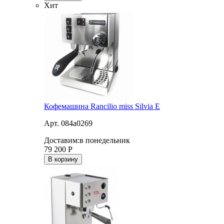
Хит
Кофемашина Rancilio miss Silvia E
Арт. 084a0269
Доставим:
в понедельник
79 200
Р
В корзину