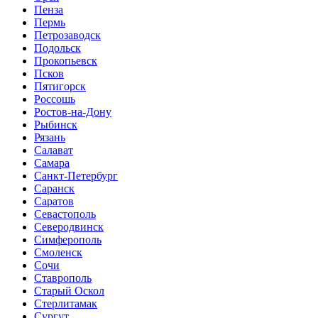
Пенза
Пермь
Петрозаводск
Подольск
Прокопьевск
Псков
Пятигорск
Россошь
Ростов-на-Дону
Рыбинск
Рязань
Салават
Самара
Санкт-Петербург
Саранск
Саратов
Севастополь
Северодвинск
Симферополь
Смоленск
Сочи
Ставрополь
Старый Оскол
Стерлитамак
Сургут