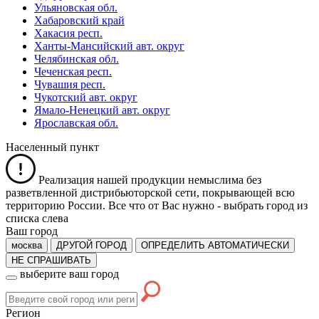
Ульяновская обл.
Хабаровский край
Хакасия респ.
Ханты-Мансийский авт. округ
Челябинская обл.
Чеченская респ.
Чувашия респ.
Чукотский авт. округ
Ямало-Ненецкий авт. округ
Ярославская обл.
Населенный пункт
Реализация нашей продукции немыслима без
разветвленной дистрибьюторской сети, покрывающей всю
территорию России. Все что от Вас нужно -
выбрать город из
списка слева
Ваш город
москва
ДРУГОЙ ГОРОД
ОПРЕДЕЛИТЬ АВТОМАТИЧЕСКИ
НЕ СПРАШИВАТЬ
выберите ваш город
Регион