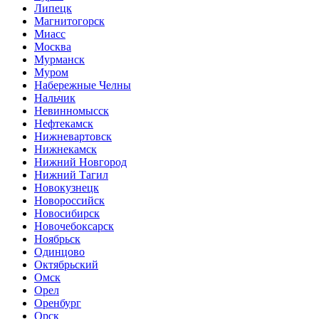
Липецк
Магнитогорск
Миасс
Москва
Мурманск
Муром
Набережные Челны
Нальчик
Невинномысск
Нефтекамск
Нижневартовск
Нижнекамск
Нижний Новгород
Нижний Тагил
Новокузнецк
Новороссийск
Новосибирск
Новочебоксарск
Ноябрьск
Одинцово
Октябрьский
Омск
Орел
Оренбург
Орск