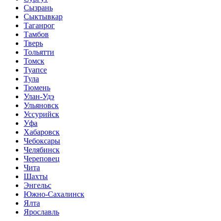
Сызрань
Сыктывкар
Таганрог
Тамбов
Тверь
Тольятти
Томск
Туапсе
Тула
Тюмень
Улан-Удэ
Ульяновск
Уссурийск
Уфа
Хабаровск
Чебоксары
Челябинск
Череповец
Чита
Шахты
Энгельс
Южно-Сахалинск
Ялта
Ярославль