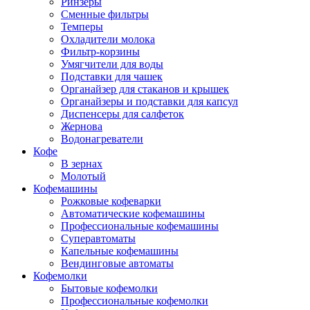
Ринзеры
Сменные фильтры
Темперы
Охладители молока
Фильтр-корзины
Умягчители для воды
Подставки для чашек
Органайзер для стаканов и крышек
Органайзеры и подставки для капсул
Диспенсеры для салфеток
Жернова
Водонагреватели
Кофе
В зернах
Молотый
Кофемашины
Рожковые кофеварки
Автоматические кофемашины
Профессиональные кофемашины
Суперавтоматы
Капельные кофемашины
Вендинговые автоматы
Кофемолки
Бытовые кофемолки
Профессиональные кофемолки