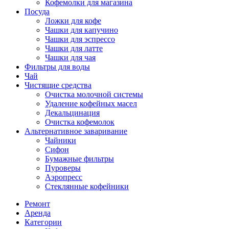
Кофемолки для магазина
Посуда
Ложки для кофе
Чашки для капучино
Чашки для эспрессо
Чашки для латте
Чашки для чая
Фильтры для воды
Чай
Чистящие средства
Очистка молочной системы
Удаление кофейных масел
Декальцинация
Очистка кофемолок
Альтернативное заваривание
Чайники
Сифон
Бумажные фильтры
Пуроверы
Аэропресс
Стеклянные кофейники
Ремонт
Аренда
Категории