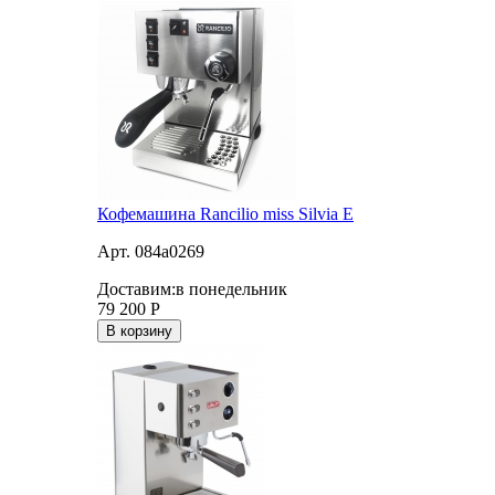
Кофемашина Rancilio miss Silvia E
Арт. 084a0269
Доставим:
в понедельник
79 200
Р
В корзину