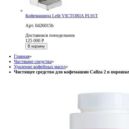
Кофемашина Lelit VICTORIA PL91T
Арт. 0426015b
Доставим:
в понедельник
125 000
Р
В корзину
Главная
»
Чистящие средства
»
Удаление кофейных масел
»
Чистящее средство для кофемашин Cafiza 2 в порошке 