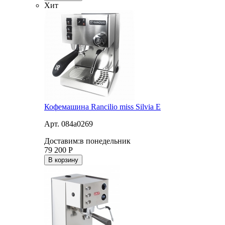
Хит
Кофемашина Rancilio miss Silvia E
Арт. 084a0269
Доставим:
в понедельник
79 200
Р
В корзину