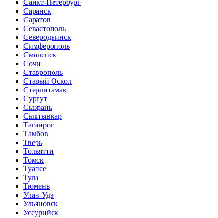
Санкт-Петербург
Саранск
Саратов
Севастополь
Северодвинск
Симферополь
Смоленск
Сочи
Ставрополь
Старый Оскол
Стерлитамак
Сургут
Сызрань
Сыктывкар
Таганрог
Тамбов
Тверь
Тольятти
Томск
Туапсе
Тула
Тюмень
Улан-Удэ
Ульяновск
Уссурийск