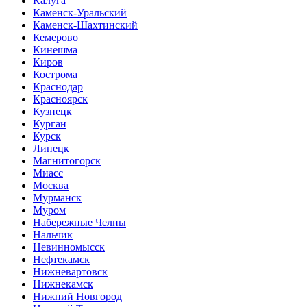
Калуга
Каменск-Уральский
Каменск-Шахтинский
Кемерово
Кинешма
Киров
Кострома
Краснодар
Красноярск
Кузнецк
Курган
Курск
Липецк
Магнитогорск
Миасс
Москва
Мурманск
Муром
Набережные Челны
Нальчик
Невинномысск
Нефтекамск
Нижневартовск
Нижнекамск
Нижний Новгород