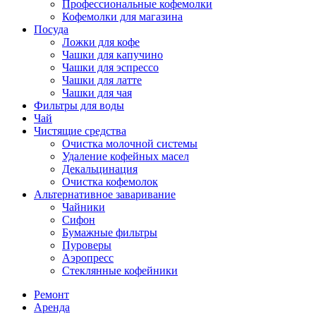
Профессиональные кофемолки
Кофемолки для магазина
Посуда
Ложки для кофе
Чашки для капучино
Чашки для эспрессо
Чашки для латте
Чашки для чая
Фильтры для воды
Чай
Чистящие средства
Очистка молочной системы
Удаление кофейных масел
Декальцинация
Очистка кофемолок
Альтернативное заваривание
Чайники
Сифон
Бумажные фильтры
Пуроверы
Аэропресс
Стеклянные кофейники
Ремонт
Аренда