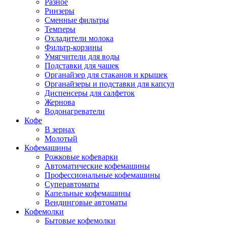
Разное
Ринзеры
Сменные фильтры
Темперы
Охладители молока
Фильтр-корзины
Умягчители для воды
Подставки для чашек
Органайзер для стаканов и крышек
Органайзеры и подставки для капсул
Диспенсеры для салфеток
Жернова
Водонагреватели
Кофе
В зернах
Молотый
Кофемашины
Рожковые кофеварки
Автоматические кофемашины
Профессиональные кофемашины
Суперавтоматы
Капельные кофемашины
Вендинговые автоматы
Кофемолки
Бытовые кофемолки