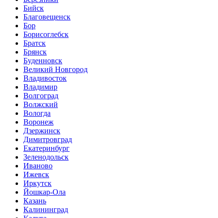
Бийск
Благовещенск
Бор
Борисоглебск
Братск
Брянск
Буденновск
Великий Новгород
Владивосток
Владимир
Волгоград
Волжский
Вологда
Воронеж
Дзержинск
Димитровград
Екатеринбург
Зеленодольск
Иваново
Ижевск
Иркутск
Йошкар-Ола
Казань
Калининград