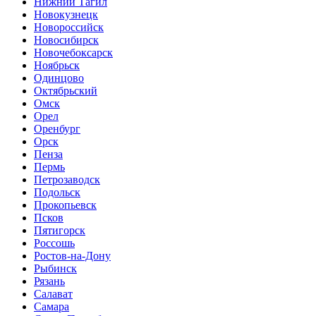
Нижний Тагил
Новокузнецк
Новороссийск
Новосибирск
Новочебоксарск
Ноябрьск
Одинцово
Октябрьский
Омск
Орел
Оренбург
Орск
Пенза
Пермь
Петрозаводск
Подольск
Прокопьевск
Псков
Пятигорск
Россошь
Ростов-на-Дону
Рыбинск
Рязань
Салават
Самара