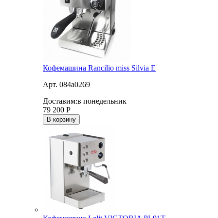
Кофемашина Rancilio miss Silvia E
Арт. 084a0269
Доставим:
в понедельник
79 200
Р
В корзину