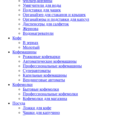
Фильтр-корзины
Умягчители для воды
Подставки для чашек
Органайзер для стаканов и крышек
Органайзеры и подставки для капсул
Диспенсеры для салфеток
Жернова
Водонагреватели
Кофе
В зернах
Молотый
Кофемашины
Рожковые кофеварки
Автоматические кофемашины
Профессиональные кофемашины
Суперавтоматы
Капельные кофемашины
Вендинговые автоматы
Кофемолки
Бытовые кофемолки
Профессиональные кофемолки
Кофемолки для магазина
Посуда
Ложки для кофе
Чашки для капучино