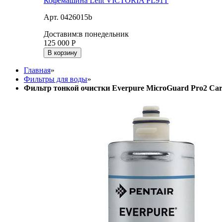
Кофемашина Lelit VICTORIA PL91T
Арт. 0426015b
Доставим:
в понедельник
125 000
Р
В корзину
Главная
»
Фильтры для воды
»
Фильтр тонкой очистки Everpure MicroGuard Pro2 Car