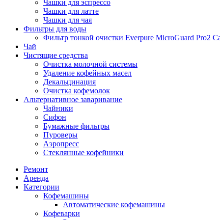
Чашки для эспрессо
Чашки для латте
Чашки для чая
Фильтры для воды
Фильтр тонкой очистки Everpure MicroGuard Pro2 Ca
Чай
Чистящие средства
Очистка молочной системы
Удаление кофейных масел
Декальцинация
Очистка кофемолок
Альтернативное заваривание
Чайники
Сифон
Бумажные фильтры
Пуроверы
Аэропресс
Стеклянные кофейники
Ремонт
Аренда
Категории
Кофемашины
Автоматические кофемашины
Кофеварки