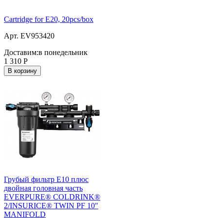
Cartridge for E20, 20pcs/box
Арт. EV953420
Доставим:
в понедельник
1 310
Р
В корзину
Грубый фильтр E10 плюс
двойная головная часть
EVERPURE® COLDRINK®
2/INSURICE® TWIN PF 10"
MANIFOLD