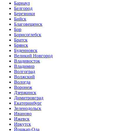
Барнаул
Белгород
Березники
Бийск
Благовещенск
Бор
Борисоглебск
Братск
Брянск
Буденновск
Великий Новгород
Владивосток
Владимир
Волгоград
Волжский
Вологда
Воронеж
Дзержинск
Димитровград
Екатеринбург
Зеленодольск
Иваново
Ижевск
Иркутск
Йошкар-Ола