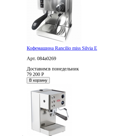
Кофемашина Rancilio miss Silvia E
Арт. 084a0269
Доставим:
в понедельник
79 200
Р
В корзину