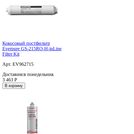
Кокосовый постфильтр
Everpure GS-215RO-H-inLine
Filter Kit
Арт. EV962715
Доставим:
в понедельник
3 463
Р
В корзину