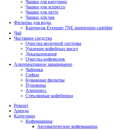
Чашки для капучино
Чашки для эспрессо
Чашки для латте
Чашки для чая
Фильтры для воды
Картридж Everpure 7NE magnesium cartridge
Чай
Чистящие средства
Очистка молочной системы
Удаление кофейных масел
Декальцинация
Очистка кофемолок
Альтернативное заваривание
Чайники
Сифон
Бумажные фильтры
Пуроверы
Аэропресс
Стеклянные кофейники
Ремонт
Аренда
Категории
Кофемашины
Автоматические кофемашины