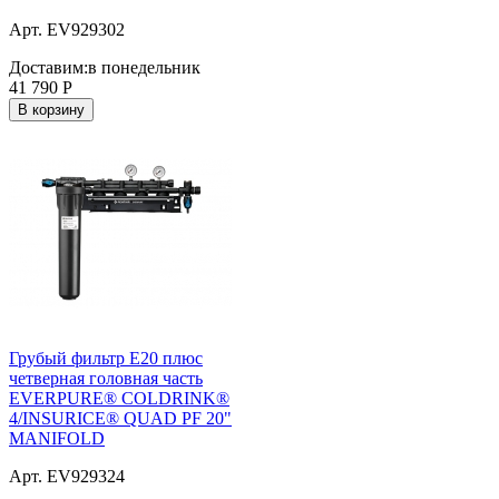
Арт. EV929302
Доставим:
в понедельник
41 790
Р
В корзину
Грубый фильтр E20 плюс
четверная головная часть
EVERPURE® COLDRINK®
4/INSURICE® QUAD PF 20"
MANIFOLD
Арт. EV929324