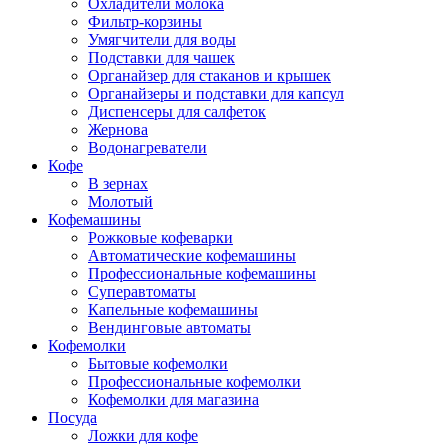
Охладители молока
Фильтр-корзины
Умягчители для воды
Подставки для чашек
Органайзер для стаканов и крышек
Органайзеры и подставки для капсул
Диспенсеры для салфеток
Жернова
Водонагреватели
Кофе
В зернах
Молотый
Кофемашины
Рожковые кофеварки
Автоматические кофемашины
Профессиональные кофемашины
Суперавтоматы
Капельные кофемашины
Вендинговые автоматы
Кофемолки
Бытовые кофемолки
Профессиональные кофемолки
Кофемолки для магазина
Посуда
Ложки для кофе