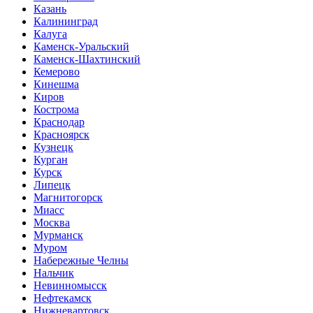
Казань
Калининград
Калуга
Каменск-Уральский
Каменск-Шахтинский
Кемерово
Кинешма
Киров
Кострома
Краснодар
Красноярск
Кузнецк
Курган
Курск
Липецк
Магнитогорск
Миасс
Москва
Мурманск
Муром
Набережные Челны
Нальчик
Невинномысск
Нефтекамск
Нижневартовск