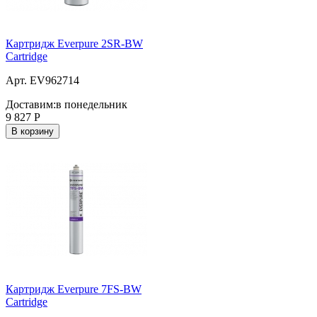
Картридж Everpure 2SR-BW
Cartridge
Арт. EV962714
Доставим:
в понедельник
9 827
Р
В корзину
Картридж Everpure 7FS-BW
Cartridge