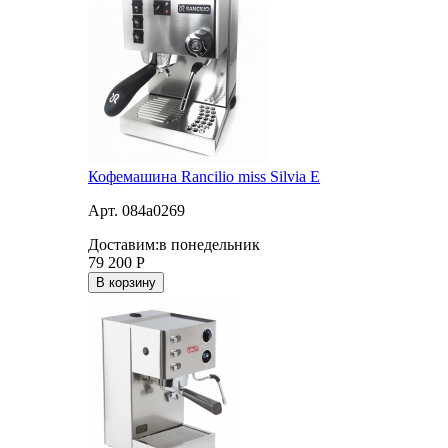
Кофемашина Rancilio miss Silvia E
Арт. 084a0269
Доставим:
в понедельник
79 200
Р
В корзину