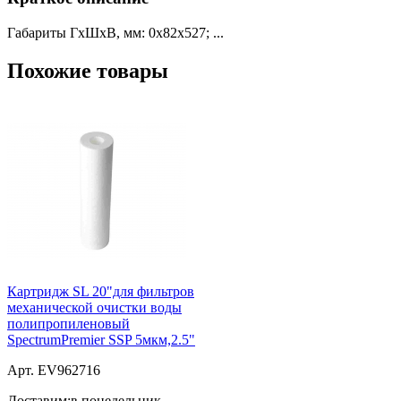
Габариты ГхШхВ, мм: 0х82х527; ...
Похожие товары
Картридж SL 20"для фильтров
механической очистки воды
полипропиленовый
SpectrumPremier SSP 5мкм,2.5"
Арт. EV962716
Доставим:
в понедельник