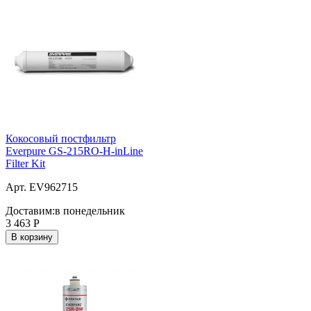
Кокосовый постфильтр
Everpure GS-215RO-H-inLine
Filter Kit
Арт. EV962715
Доставим:
в понедельник
3 463
Р
В корзину