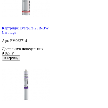
Картридж Everpure 2SR-BW
Cartridge
Арт. EV962714
Доставим:
в понедельник
9 827
Р
В корзину