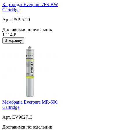
Картридж Everpure 7FS-BW
Cartridge
Арт. PSP-5-20
Доставим:
в понедельник
1 114
Р
В корзину
Мембрана Everpure MR-600
Cartridge
Арт. EV962713
Доставим:
в понедельник