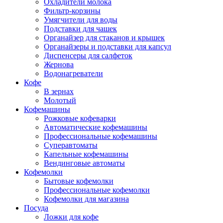
Охладители молока
Фильтр-корзины
Умягчители для воды
Подставки для чашек
Органайзер для стаканов и крышек
Органайзеры и подставки для капсул
Диспенсеры для салфеток
Жернова
Водонагреватели
Кофе
В зернах
Молотый
Кофемашины
Рожковые кофеварки
Автоматические кофемашины
Профессиональные кофемашины
Суперавтоматы
Капельные кофемашины
Вендинговые автоматы
Кофемолки
Бытовые кофемолки
Профессиональные кофемолки
Кофемолки для магазина
Посуда
Ложки для кофе