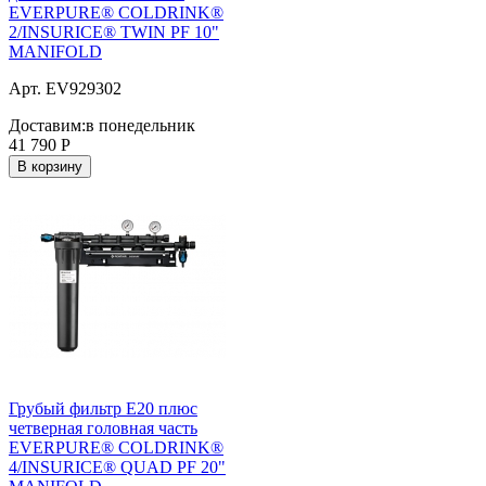
EVERPURE® COLDRINK®
2/INSURICE® TWIN PF 10"
MANIFOLD
Арт. EV929302
Доставим:
в понедельник
41 790
Р
В корзину
Грубый фильтр E20 плюс
четверная головная часть
EVERPURE® COLDRINK®
4/INSURICE® QUAD PF 20"