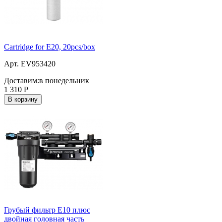
Cartridge for E20, 20pcs/box
Арт. EV953420
Доставим:
в понедельник
1 310
Р
В корзину
Грубый фильтр E10 плюс
двойная головная часть