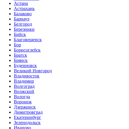
Астана
Астрахань
Балаково
Барнаул
Белгород
Березники
Бийск
Благовещенск
Бор
Борисоглебск
Братск
Брянск
Буденновск
Великий Новгород
Владивосток
Владимир
Волгоград
Волжский
Вологда
Воронеж
Дзержинск
Димитровград
Екатеринбург
Зеленодольск
Иваново