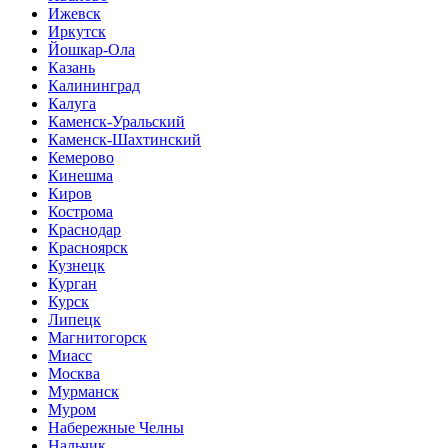
Ижевск
Иркутск
Йошкар-Ола
Казань
Калининград
Калуга
Каменск-Уральский
Каменск-Шахтинский
Кемерово
Кинешма
Киров
Кострома
Краснодар
Красноярск
Кузнецк
Курган
Курск
Липецк
Магнитогорск
Миасс
Москва
Мурманск
Муром
Набережные Челны
Нальчик