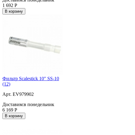
1 692
Р
В корзину
Фильтр Scalestick 10" SS-10
(12)
Арт. EV979902
Доставим:
в понедельник
6 169
Р
В корзину