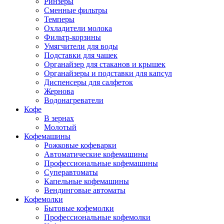
Ринзеры
Сменные фильтры
Темперы
Охладители молока
Фильтр-корзины
Умягчители для воды
Подставки для чашек
Органайзер для стаканов и крышек
Органайзеры и подставки для капсул
Диспенсеры для салфеток
Жернова
Водонагреватели
Кофе
В зернах
Молотый
Кофемашины
Рожковые кофеварки
Автоматические кофемашины
Профессиональные кофемашины
Суперавтоматы
Капельные кофемашины
Вендинговые автоматы
Кофемолки
Бытовые кофемолки
Профессиональные кофемолки