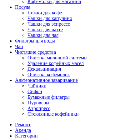
Кофемолки для магазина
Посуда
Ложки для кофе
Чашки для капучино
Чашки для эспрессо
Чашки для латте
Чашки для чая
Фильтры для воды
Чай
Чистящие средства
Очистка молочной системы
Удаление кофейных масел
Декальцинация
Очистка кофемолок
Альтернативное заваривание
Чайники
Сифон
Бумажные фильтры
Пуроверы
Аэропресс
Стеклянные кофейники
Ремонт
Аренда
Категории