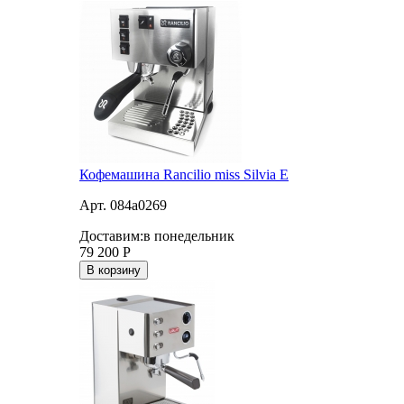
Кофемашина Rancilio miss Silvia E
Арт. 084a0269
Доставим:
в понедельник
79 200
Р
В корзину