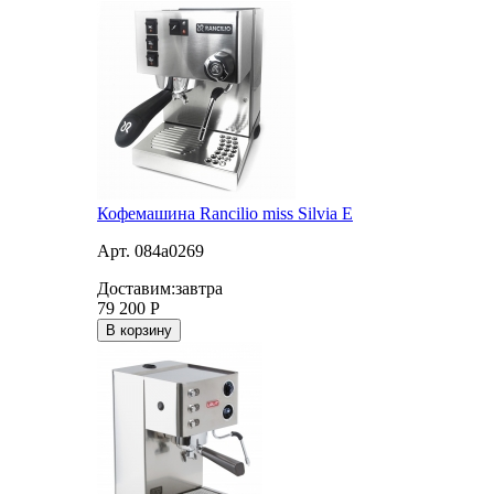
Кофемашина Rancilio miss Silvia E
Арт. 084a0269
Доставим:
завтра
79 200
Р
В корзину