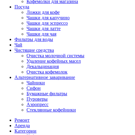
Кофемолки для магазина
Посуда
Ложки для кофе
Чашки для капучино
Чашки для эспрессо
Чашки для латте
Чашки для чая
Фильтры для воды
Чай
Чистящие средства
Очистка молочной системы
Удаление кофейных масел
Декальцинация
Очистка кофемолок
Альтернативное заваривание
Чайники
Сифон
Бумажные фильтры
Пуроверы
Аэропресс
Стеклянные кофейники
Ремонт
Аренда
Категории