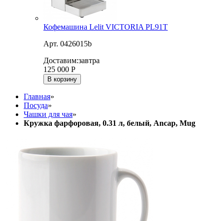
Кофемашина Lelit VICTORIA PL91T
Арт. 0426015b
Доставим:
завтра
125 000
Р
В корзину
Главная
»
Посуда
»
Чашки для чая
»
Кружка фарфоровая, 0.31 л, белый, Ancap, Mug