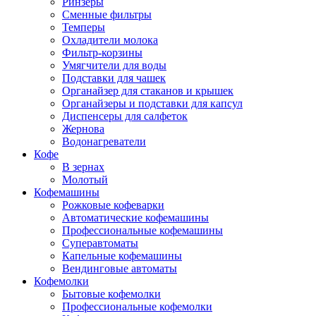
Ринзеры
Сменные фильтры
Темперы
Охладители молока
Фильтр-корзины
Умягчители для воды
Подставки для чашек
Органайзер для стаканов и крышек
Органайзеры и подставки для капсул
Диспенсеры для салфеток
Жернова
Водонагреватели
Кофе
В зернах
Молотый
Кофемашины
Рожковые кофеварки
Автоматические кофемашины
Профессиональные кофемашины
Суперавтоматы
Капельные кофемашины
Вендинговые автоматы
Кофемолки
Бытовые кофемолки
Профессиональные кофемолки