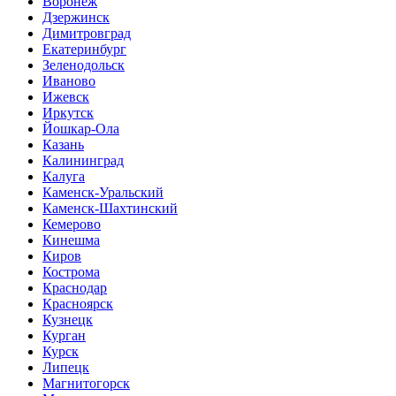
Воронеж
Дзержинск
Димитровград
Екатеринбург
Зеленодольск
Иваново
Ижевск
Иркутск
Йошкар-Ола
Казань
Калининград
Калуга
Каменск-Уральский
Каменск-Шахтинский
Кемерово
Кинешма
Киров
Кострома
Краснодар
Красноярск
Кузнецк
Курган
Курск
Липецк
Магнитогорск