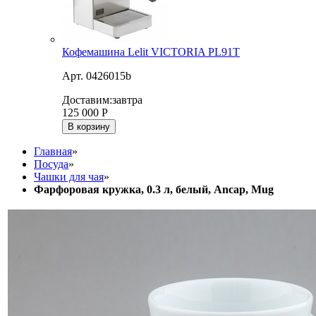
Кофемашина Lelit VICTORIA PL91T
Арт. 0426015b
Доставим:
завтра
125 000
Р
В корзину
Главная
»
Посуда
»
Чашки для чая
»
Фарфоровая кружка, 0.3 л, белый, Ancap, Mug