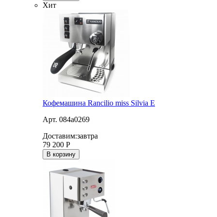
Хит
Кофемашина Rancilio miss Silvia E
Арт. 084a0269
Доставим:
завтра
79 200
Р
В корзину