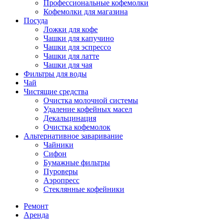
Профессиональные кофемолки
Кофемолки для магазина
Посуда
Ложки для кофе
Чашки для капучино
Чашки для эспрессо
Чашки для латте
Чашки для чая
Фильтры для воды
Чай
Чистящие средства
Очистка молочной системы
Удаление кофейных масел
Декальцинация
Очистка кофемолок
Альтернативное заваривание
Чайники
Сифон
Бумажные фильтры
Пуроверы
Аэропресс
Стеклянные кофейники
Ремонт
Аренда