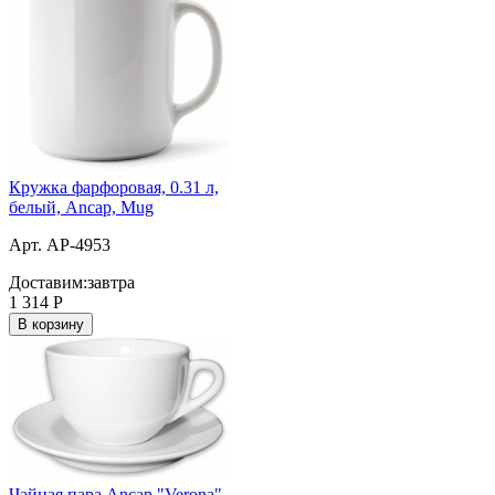
Кружка фарфоровая, 0.31 л,
белый, Ancap, Mug
Арт. AP-4953
Доставим:
завтра
1 314
Р
В корзину
Чайная пара Ancap "Verona",