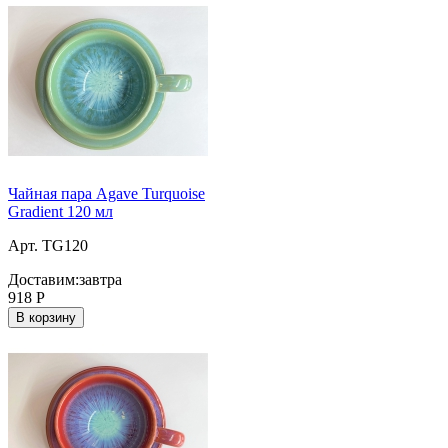
Чайная пара Agave Turquoise
Gradient 120 мл
Арт. TG120
Доставим:
завтра
918
Р
В корзину