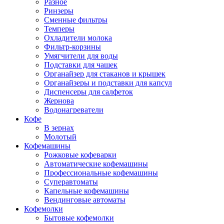
Разное
Ринзеры
Сменные фильтры
Темперы
Охладители молока
Фильтр-корзины
Умягчители для воды
Подставки для чашек
Органайзер для стаканов и крышек
Органайзеры и подставки для капсул
Диспенсеры для салфеток
Жернова
Водонагреватели
Кофе
В зернах
Молотый
Кофемашины
Рожковые кофеварки
Автоматические кофемашины
Профессиональные кофемашины
Суперавтоматы
Капельные кофемашины
Вендинговые автоматы
Кофемолки
Бытовые кофемолки