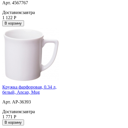
Арт. 4567767
Доставим:
завтра
1 122
Р
В корзину
Кружка фарфоровая, 0.34 л,
белый, Ancap, Mug
Арт. AP-36393
Доставим:
завтра
1 771
Р
В корзину