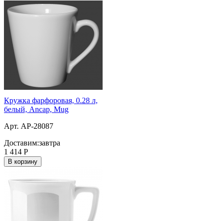
Кружка фарфоровая, 0.28 л,
белый, Ancap, Mug
Арт. AP-28087
Доставим:
завтра
1 414
Р
В корзину