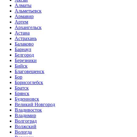
Алматы
Альметьевск
Армавир
Артем
Архангельск
Астана
Астрахань
Балаково
Барнаул
Белгород
Березники
Бийск
Благовещенск
Бор
Борисоглебск
Братск
Брянск
Буденновск
Великий Новгород
Владивосток
Владимир
Волгоград
Волжский
Вологда