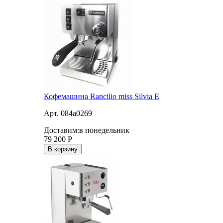
Кофемашина Rancilio miss Silvia E
Арт. 084a0269
Доставим:
в понедельник
79 200
Р
В корзину