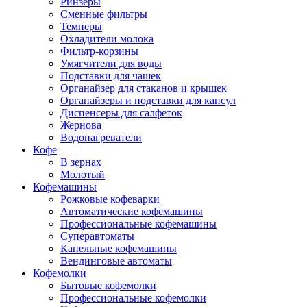
Ринзеры
Сменные фильтры
Темперы
Охладители молока
Фильтр-корзины
Умягчители для воды
Подставки для чашек
Органайзер для стаканов и крышек
Органайзеры и подставки для капсул
Диспенсеры для салфеток
Жернова
Водонагреватели
Кофе
В зернах
Молотый
Кофемашины
Рожковые кофеварки
Автоматические кофемашины
Профессиональные кофемашины
Суперавтоматы
Капельные кофемашины
Вендинговые автоматы
Кофемолки
Бытовые кофемолки
Профессиональные кофемолки