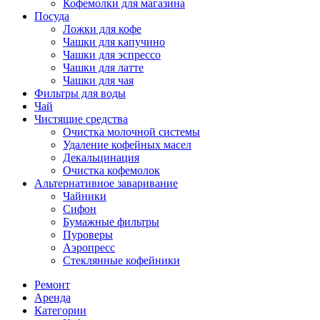
Кофемолки для магазина
Посуда
Ложки для кофе
Чашки для капучино
Чашки для эспрессо
Чашки для латте
Чашки для чая
Фильтры для воды
Чай
Чистящие средства
Очистка молочной системы
Удаление кофейных масел
Декальцинация
Очистка кофемолок
Альтернативное заваривание
Чайники
Сифон
Бумажные фильтры
Пуроверы
Аэропресс
Стеклянные кофейники
Ремонт
Аренда
Категории