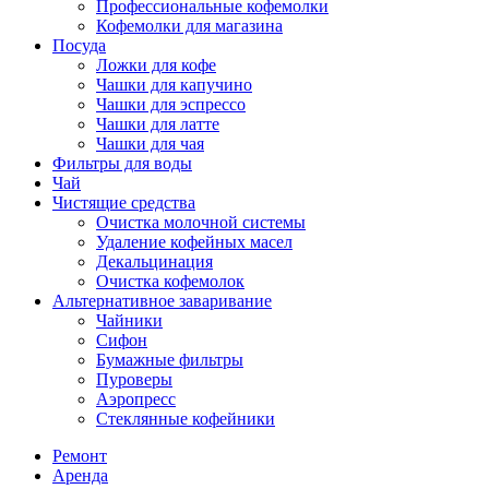
Профессиональные кофемолки
Кофемолки для магазина
Посуда
Ложки для кофе
Чашки для капучино
Чашки для эспрессо
Чашки для латте
Чашки для чая
Фильтры для воды
Чай
Чистящие средства
Очистка молочной системы
Удаление кофейных масел
Декальцинация
Очистка кофемолок
Альтернативное заваривание
Чайники
Сифон
Бумажные фильтры
Пуроверы
Аэропресс
Стеклянные кофейники
Ремонт
Аренда