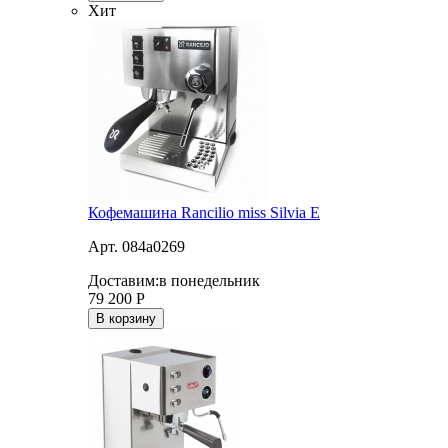
Хит
Кофемашина Rancilio miss Silvia E
Арт. 084a0269
Доставим:
в понедельник
79 200
Р
В корзину