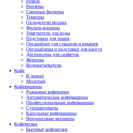
Разное
Ринзеры
Сменные фильтры
Темперы
Охладители молока
Фильтр-корзины
Умягчители для воды
Подставки для чашек
Органайзер для стаканов и крышек
Органайзеры и подставки для капсул
Диспенсеры для салфеток
Жернова
Водонагреватели
Кофе
В зернах
Молотый
Кофемашины
Рожковые кофеварки
Автоматические кофемашины
Профессиональные кофемашины
Суперавтоматы
Капельные кофемашины
Вендинговые автоматы
Кофемолки
Бытовые кофемолки