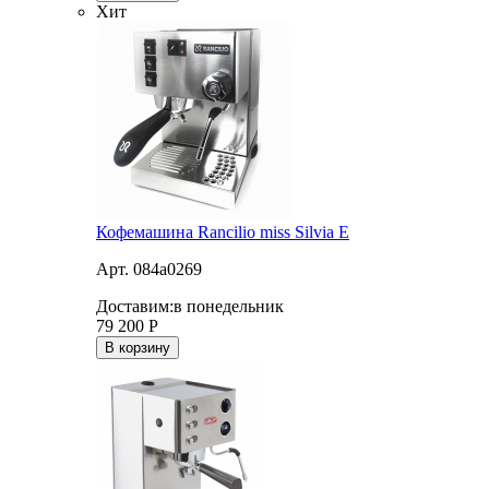
Хит
Кофемашина Rancilio miss Silvia E
Арт. 084a0269
Доставим:
в понедельник
79 200
Р
В корзину