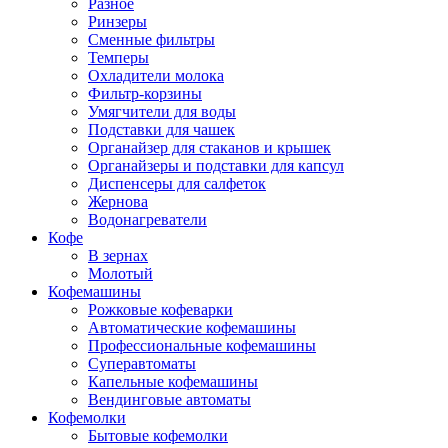
Разное
Ринзеры
Сменные фильтры
Темперы
Охладители молока
Фильтр-корзины
Умягчители для воды
Подставки для чашек
Органайзер для стаканов и крышек
Органайзеры и подставки для капсул
Диспенсеры для салфеток
Жернова
Водонагреватели
Кофе
В зернах
Молотый
Кофемашины
Рожковые кофеварки
Автоматические кофемашины
Профессиональные кофемашины
Суперавтоматы
Капельные кофемашины
Вендинговые автоматы
Кофемолки
Бытовые кофемолки