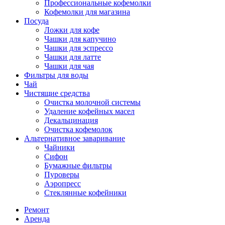
Профессиональные кофемолки
Кофемолки для магазина
Посуда
Ложки для кофе
Чашки для капучино
Чашки для эспрессо
Чашки для латте
Чашки для чая
Фильтры для воды
Чай
Чистящие средства
Очистка молочной системы
Удаление кофейных масел
Декальцинация
Очистка кофемолок
Альтернативное заваривание
Чайники
Сифон
Бумажные фильтры
Пуроверы
Аэропресс
Стеклянные кофейники
Ремонт
Аренда