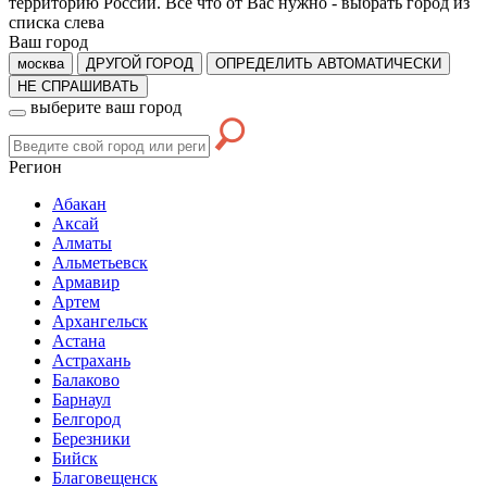
территорию России. Все что от Вас нужно -
выбрать город из
списка слева
Ваш город
москва
ДРУГОЙ ГОРОД
ОПРЕДЕЛИТЬ АВТОМАТИЧЕСКИ
НЕ СПРАШИВАТЬ
выберите ваш город
Регион
Абакан
Аксай
Алматы
Альметьевск
Армавир
Артем
Архангельск
Астана
Астрахань
Балаково
Барнаул
Белгород
Березники
Бийск
Благовещенск