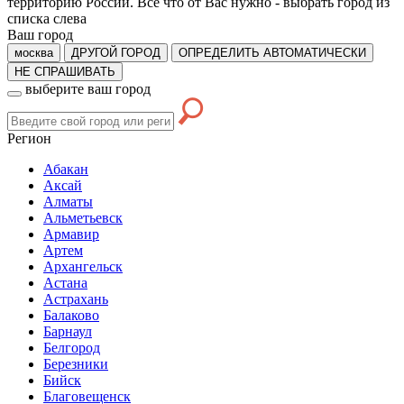
территорию России. Все что от Вас нужно -
выбрать город из
списка слева
Ваш город
москва
ДРУГОЙ ГОРОД
ОПРЕДЕЛИТЬ АВТОМАТИЧЕСКИ
НЕ СПРАШИВАТЬ
выберите ваш город
Регион
Абакан
Аксай
Алматы
Альметьевск
Армавир
Артем
Архангельск
Астана
Астрахань
Балаково
Барнаул
Белгород
Березники
Бийск
Благовещенск