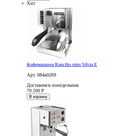
Хит
Кофемашина Rancilio miss Silvia E
Арт. 084a0269
Доставим:
в понедельник
79 200
Р
В корзину