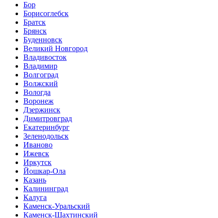
Бор
Борисоглебск
Братск
Брянск
Буденновск
Великий Новгород
Владивосток
Владимир
Волгоград
Волжский
Вологда
Воронеж
Дзержинск
Димитровград
Екатеринбург
Зеленодольск
Иваново
Ижевск
Иркутск
Йошкар-Ола
Казань
Калининград
Калуга
Каменск-Уральский
Каменск-Шахтинский