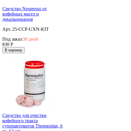
Средство Nespresso от
кофейных масел и
декальцинация
Арт. 25-CCP-UXN-KIT
Под заказ:
30 дней
830
Р
В корзину
Средство для очистки
кофейного тракта
суперавтоматов Thermoplan, 6