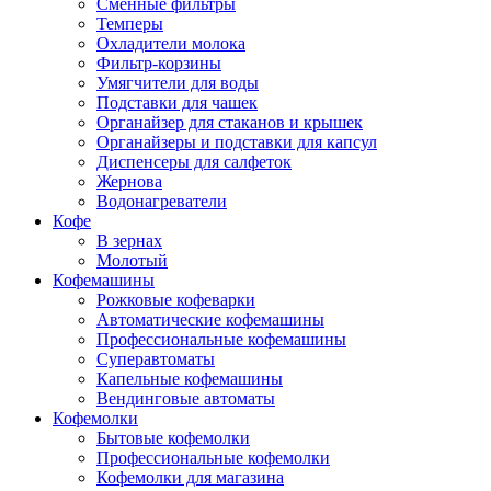
Сменные фильтры
Темперы
Охладители молока
Фильтр-корзины
Умягчители для воды
Подставки для чашек
Органайзер для стаканов и крышек
Органайзеры и подставки для капсул
Диспенсеры для салфеток
Жернова
Водонагреватели
Кофе
В зернах
Молотый
Кофемашины
Рожковые кофеварки
Автоматические кофемашины
Профессиональные кофемашины
Суперавтоматы
Капельные кофемашины
Вендинговые автоматы
Кофемолки
Бытовые кофемолки
Профессиональные кофемолки
Кофемолки для магазина