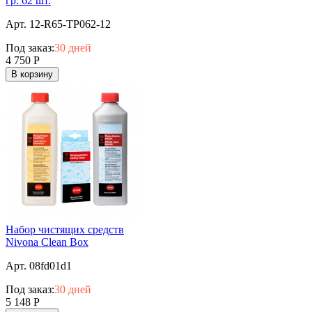
гр. 62 шт.
Арт. 12-R65-TP062-12
Под заказ:
30 дней
4 750
Р
В корзину
Набор чистящих средств
Nivona Clean Box
Арт. 08fd01d1
Под заказ:
30 дней
5 148
Р