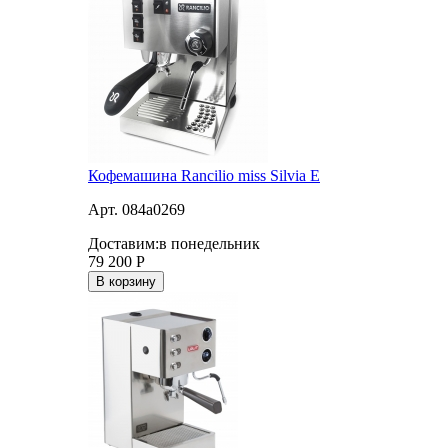
Кофемашина Rancilio miss Silvia E
Арт. 084a0269
Доставим:
в понедельник
79 200
Р
В корзину