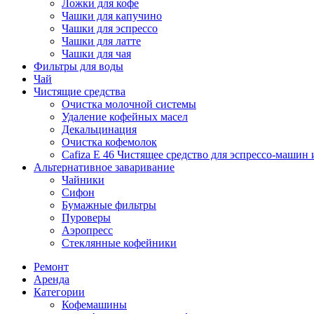
Ложки для кофе
Чашки для капучино
Чашки для эспрессо
Чашки для латте
Чашки для чая
Фильтры для воды
Чай
Чистящие средства
Очистка молочной системы
Удаление кофейных масел
Декальцинация
Очистка кофемолок
Cafiza E 46 Чистящее средство для эспрессо-машин 
Альтернативное заваривание
Чайники
Сифон
Бумажные фильтры
Пуроверы
Аэропресс
Стеклянные кофейники
Ремонт
Аренда
Категории
Кофемашины