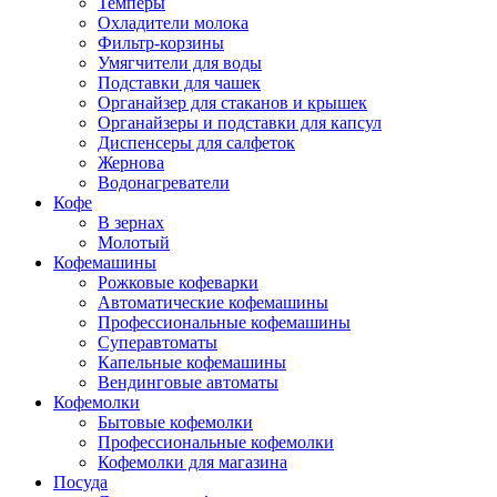
Темперы
Охладители молока
Фильтр-корзины
Умягчители для воды
Подставки для чашек
Органайзер для стаканов и крышек
Органайзеры и подставки для капсул
Диспенсеры для салфеток
Жернова
Водонагреватели
Кофе
В зернах
Молотый
Кофемашины
Рожковые кофеварки
Автоматические кофемашины
Профессиональные кофемашины
Суперавтоматы
Капельные кофемашины
Вендинговые автоматы
Кофемолки
Бытовые кофемолки
Профессиональные кофемолки
Кофемолки для магазина
Посуда