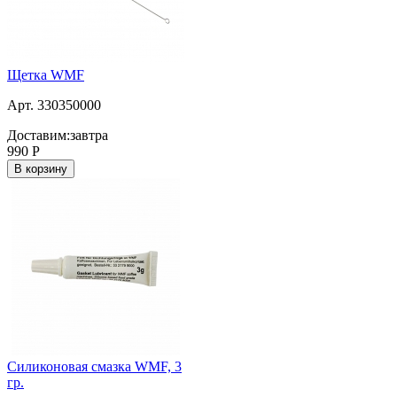
Щетка WMF
Арт. 330350000
Доставим:
завтра
990
Р
В корзину
Силиконовая смазка WMF, 3
гр.