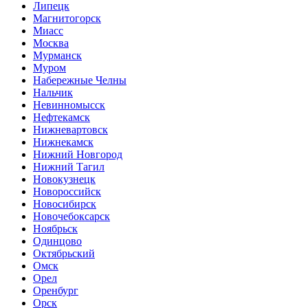
Липецк
Магнитогорск
Миасс
Москва
Мурманск
Муром
Набережные Челны
Нальчик
Невинномысск
Нефтекамск
Нижневартовск
Нижнекамск
Нижний Новгород
Нижний Тагил
Новокузнецк
Новороссийск
Новосибирск
Новочебоксарск
Ноябрьск
Одинцово
Октябрьский
Омск
Орел
Оренбург
Орск