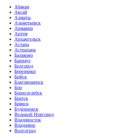
Абакан
Аксай
Алматы
Альметьевск
Армавир
Артем
Архангельск
Астана
Астрахань
Балаково
Барнаул
Белгород
Березники
Бийск
Благовещенск
Бор
Борисоглебск
Братск
Брянск
Буденновск
Великий Новгород
Владивосток
Владимир
Волгоград