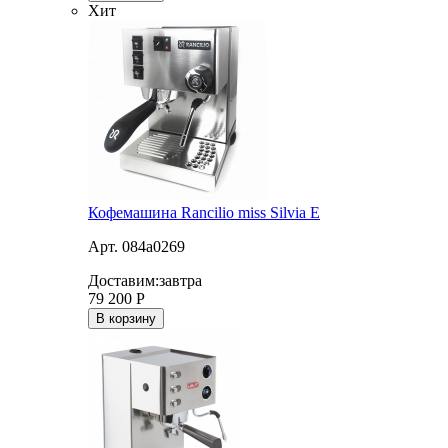
Хит
Кофемашина Rancilio miss Silvia E
Арт. 084a0269
Доставим:
завтра
79 200
Р
В корзину