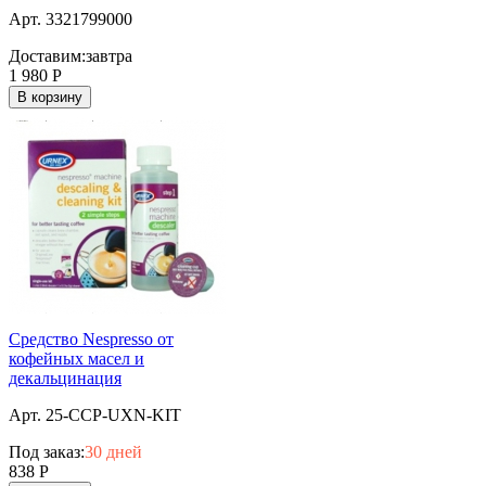
Арт. 3321799000
Доставим:
завтра
1 980
Р
В корзину
Средство Nespresso от
кофейных масел и
декальцинация
Арт. 25-CCP-UXN-KIT
Под заказ:
30 дней
838
Р