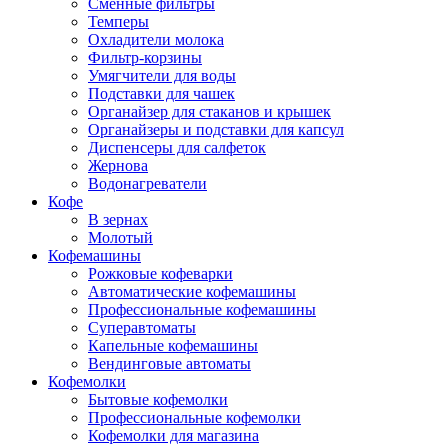
Сменные фильтры
Темперы
Охладители молока
Фильтр-корзины
Умягчители для воды
Подставки для чашек
Органайзер для стаканов и крышек
Органайзеры и подставки для капсул
Диспенсеры для салфеток
Жернова
Водонагреватели
Кофе
В зернах
Молотый
Кофемашины
Рожковые кофеварки
Автоматические кофемашины
Профессиональные кофемашины
Суперавтоматы
Капельные кофемашины
Вендинговые автоматы
Кофемолки
Бытовые кофемолки
Профессиональные кофемолки
Кофемолки для магазина