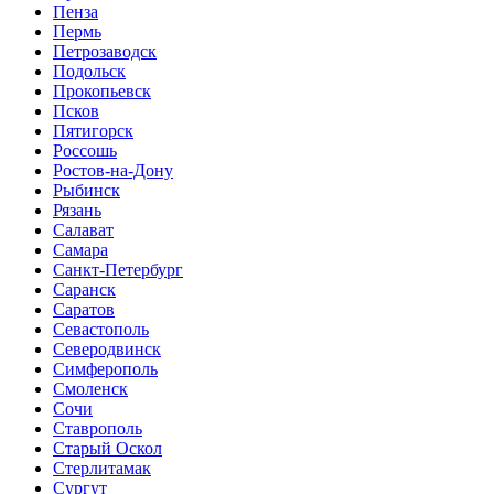
Пенза
Пермь
Петрозаводск
Подольск
Прокопьевск
Псков
Пятигорск
Россошь
Ростов-на-Дону
Рыбинск
Рязань
Салават
Самара
Санкт-Петербург
Саранск
Саратов
Севастополь
Северодвинск
Симферополь
Смоленск
Сочи
Ставрополь
Старый Оскол
Стерлитамак
Сургут