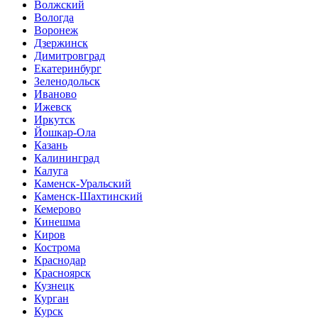
Волжский
Вологда
Воронеж
Дзержинск
Димитровград
Екатеринбург
Зеленодольск
Иваново
Ижевск
Иркутск
Йошкар-Ола
Казань
Калининград
Калуга
Каменск-Уральский
Каменск-Шахтинский
Кемерово
Кинешма
Киров
Кострома
Краснодар
Красноярск
Кузнецк
Курган
Курск