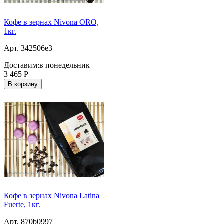
Кофе в зернах Nivona ORO,
1кг.
Арт. 342506e3
Доставим:
в понедельник
3 465
Р
В корзину
Кофе в зернах Nivona Latina
Fuerte, 1кг.
Арт. 870b0997