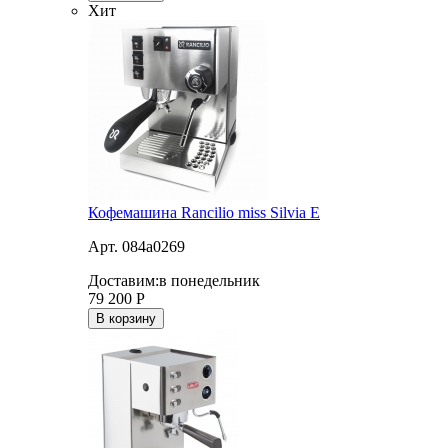
Хит
Кофемашина Rancilio miss Silvia E
Арт. 084a0269
Доставим:
в понедельник
79 200
Р
В корзину