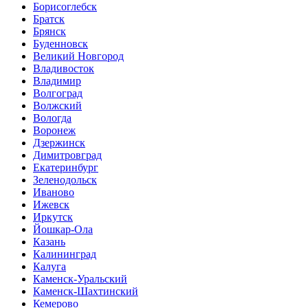
Борисоглебск
Братск
Брянск
Буденновск
Великий Новгород
Владивосток
Владимир
Волгоград
Волжский
Вологда
Воронеж
Дзержинск
Димитровград
Екатеринбург
Зеленодольск
Иваново
Ижевск
Иркутск
Йошкар-Ола
Казань
Калининград
Калуга
Каменск-Уральский
Каменск-Шахтинский
Кемерово