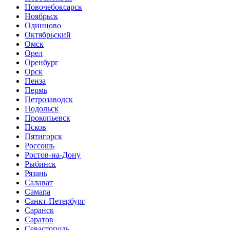
Новочебоксарск
Ноябрьск
Одинцово
Октябрьский
Омск
Орел
Оренбург
Орск
Пенза
Пермь
Петрозаводск
Подольск
Прокопьевск
Псков
Пятигорск
Россошь
Ростов-на-Дону
Рыбинск
Рязань
Салават
Самара
Санкт-Петербург
Саранск
Саратов
Севастополь