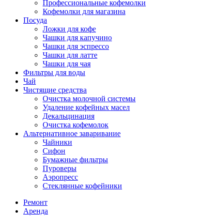
Профессиональные кофемолки
Кофемолки для магазина
Посуда
Ложки для кофе
Чашки для капучино
Чашки для эспрессо
Чашки для латте
Чашки для чая
Фильтры для воды
Чай
Чистящие средства
Очистка молочной системы
Удаление кофейных масел
Декальцинация
Очистка кофемолок
Альтернативное заваривание
Чайники
Сифон
Бумажные фильтры
Пуроверы
Аэропресс
Стеклянные кофейники
Ремонт
Аренда