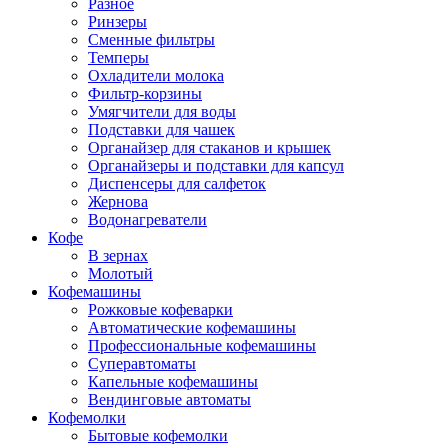
Разное
Ринзеры
Сменные фильтры
Темперы
Охладители молока
Фильтр-корзины
Умягчители для воды
Подставки для чашек
Органайзер для стаканов и крышек
Органайзеры и подставки для капсул
Диспенсеры для салфеток
Жернова
Водонагреватели
Кофе
В зернах
Молотый
Кофемашины
Рожковые кофеварки
Автоматические кофемашины
Профессиональные кофемашины
Суперавтоматы
Капельные кофемашины
Вендинговые автоматы
Кофемолки
Бытовые кофемолки