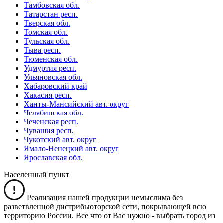
Тамбовская обл.
Татарстан респ.
Тверская обл.
Томская обл.
Тульская обл.
Тыва респ.
Тюменская обл.
Удмуртия респ.
Ульяновская обл.
Хабаровский край
Хакасия респ.
Ханты-Мансийский авт. округ
Челябинская обл.
Чеченская респ.
Чувашия респ.
Чукотский авт. округ
Ямало-Ненецкий авт. округ
Ярославская обл.
Населенный пункт
Реализация нашей продукции немыслима без
разветвленной дистрибьюторской сети, покрывающей всю
территорию России. Все что от Вас нужно -
выбрать город из