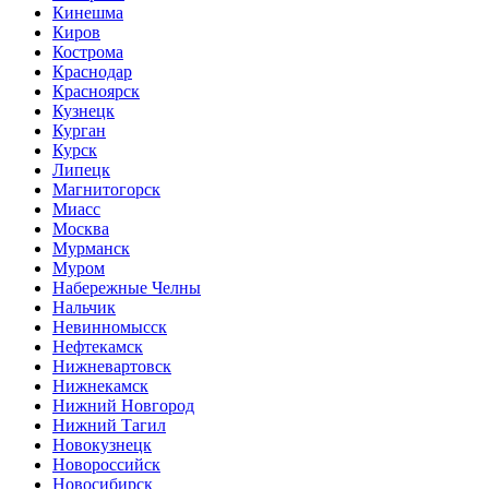
Кинешма
Киров
Кострома
Краснодар
Красноярск
Кузнецк
Курган
Курск
Липецк
Магнитогорск
Миасс
Москва
Мурманск
Муром
Набережные Челны
Нальчик
Невинномысск
Нефтекамск
Нижневартовск
Нижнекамск
Нижний Новгород
Нижний Тагил
Новокузнецк
Новороссийск
Новосибирск