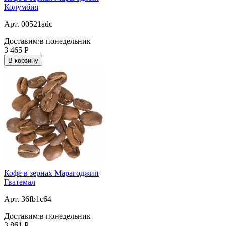
Колумбия
Арт. 00521adc
Доставим:
в понедельник
3 465
Р
В корзину
Кофе в зернах Марагоджип
Гватемал
Арт. 36fb1c64
Доставим:
в понедельник
3 861
Р