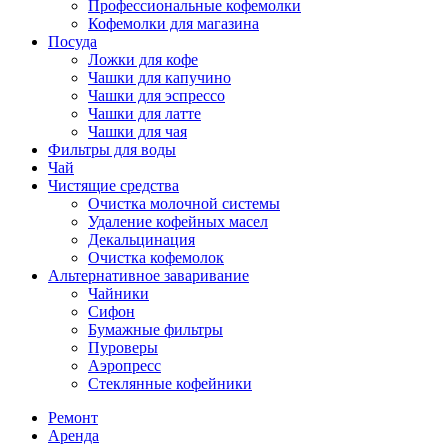
Профессиональные кофемолки
Кофемолки для магазина
Посуда
Ложки для кофе
Чашки для капучино
Чашки для эспрессо
Чашки для латте
Чашки для чая
Фильтры для воды
Чай
Чистящие средства
Очистка молочной системы
Удаление кофейных масел
Декальцинация
Очистка кофемолок
Альтернативное заваривание
Чайники
Сифон
Бумажные фильтры
Пуроверы
Аэропресс
Стеклянные кофейники
Ремонт
Аренда