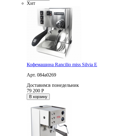
Хит
Кофемашина Rancilio miss Silvia E
Арт. 084a0269
Доставим:
в понедельник
79 200
Р
В корзину