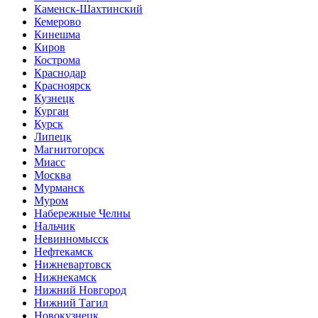
Каменск-Шахтинский
Кемерово
Кинешма
Киров
Кострома
Краснодар
Красноярск
Кузнецк
Курган
Курск
Липецк
Магнитогорск
Миасс
Москва
Мурманск
Муром
Набережные Челны
Нальчик
Невинномысск
Нефтекамск
Нижневартовск
Нижнекамск
Нижний Новгород
Нижний Тагил
Новокузнецк