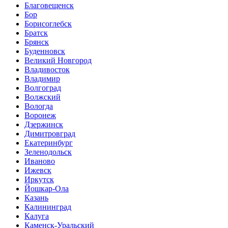
Благовещенск
Бор
Борисоглебск
Братск
Брянск
Буденновск
Великий Новгород
Владивосток
Владимир
Волгоград
Волжский
Вологда
Воронеж
Дзержинск
Димитровград
Екатеринбург
Зеленодольск
Иваново
Ижевск
Иркутск
Йошкар-Ола
Казань
Калининград
Калуга
Каменск-Уральский