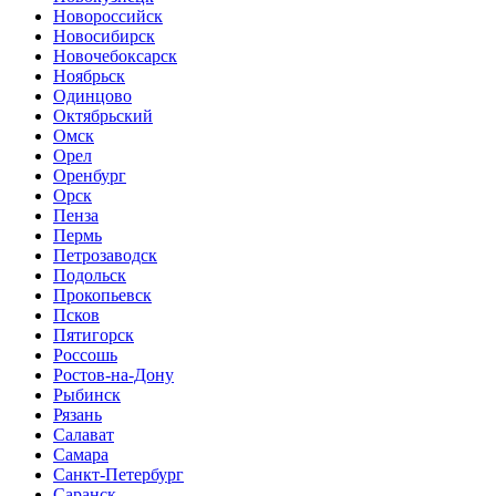
Новороссийск
Новосибирск
Новочебоксарск
Ноябрьск
Одинцово
Октябрьский
Омск
Орел
Оренбург
Орск
Пенза
Пермь
Петрозаводск
Подольск
Прокопьевск
Псков
Пятигорск
Россошь
Ростов-на-Дону
Рыбинск
Рязань
Салават
Самара
Санкт-Петербург
Саранск