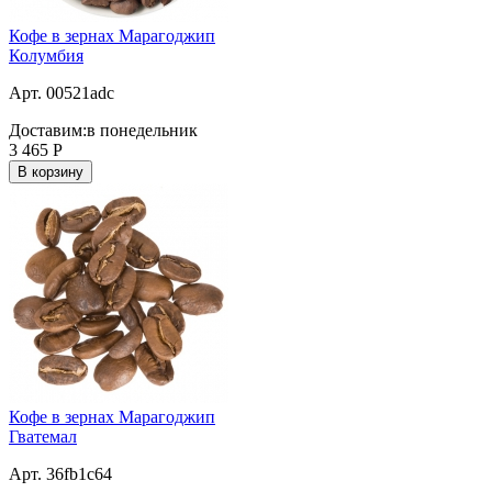
Кофе в зернах Марагоджип
Колумбия
Арт. 00521adc
Доставим:
в понедельник
3 465
Р
В корзину
Кофе в зернах Марагоджип
Гватемал
Арт. 36fb1c64