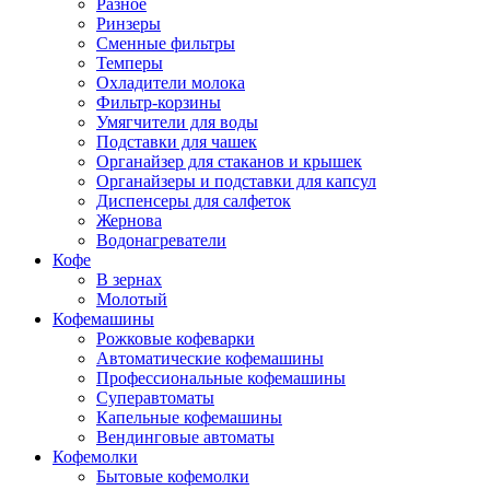
Разное
Ринзеры
Сменные фильтры
Темперы
Охладители молока
Фильтр-корзины
Умягчители для воды
Подставки для чашек
Органайзер для стаканов и крышек
Органайзеры и подставки для капсул
Диспенсеры для салфеток
Жернова
Водонагреватели
Кофе
В зернах
Молотый
Кофемашины
Рожковые кофеварки
Автоматические кофемашины
Профессиональные кофемашины
Суперавтоматы
Капельные кофемашины
Вендинговые автоматы
Кофемолки
Бытовые кофемолки