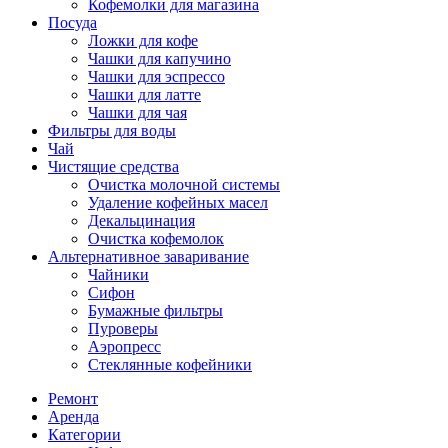
Кофемолки для магазина
Посуда
Ложки для кофе
Чашки для капучино
Чашки для эспрессо
Чашки для латте
Чашки для чая
Фильтры для воды
Чай
Чистящие средства
Очистка молочной системы
Удаление кофейных масел
Декальцинация
Очистка кофемолок
Альтернативное заваривание
Чайники
Сифон
Бумажные фильтры
Пуроверы
Аэропресс
Стеклянные кофейники
Ремонт
Аренда
Категории