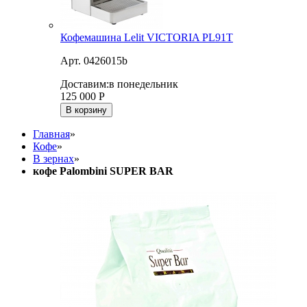
Кофемашина Lelit VICTORIA PL91T
Арт. 0426015b
Доставим:
в понедельник
125 000
Р
В корзину
Главная
»
Кофе
»
В зернах
»
кофе Palombini SUPER BAR