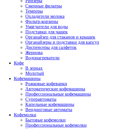
Ринзеры
Сменные фильтры
Темперы
Охладители молока
Фильтр-корзины
Умягчители для воды
Подставки для чашек
Органайзер для стаканов и крышек
Органайзеры и подставки для капсул
Диспенсеры для салфеток
Жернова
Водонагреватели
Кофе
В зернах
Молотый
Кофемашины
Рожковые кофеварки
Автоматические кофемашины
Профессиональные кофемашины
Суперавтоматы
Капельные кофемашины
Вендинговые автоматы
Кофемолки
Бытовые кофемолки
Профессиональные кофемолки