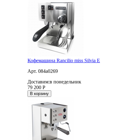
Кофемашина Rancilio miss Silvia E
Арт. 084a0269
Доставим:
в понедельник
79 200
Р
В корзину