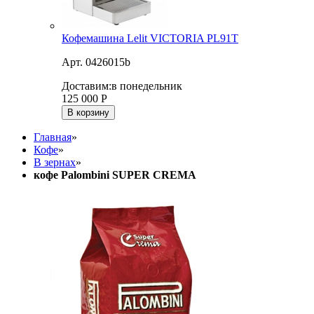
Кофемашина Lelit VICTORIA PL91T
Арт. 0426015b
Доставим:
в понедельник
125 000
Р
В корзину
Главная
»
Кофе
»
В зернах
»
кофе Palombini SUPER CREMA