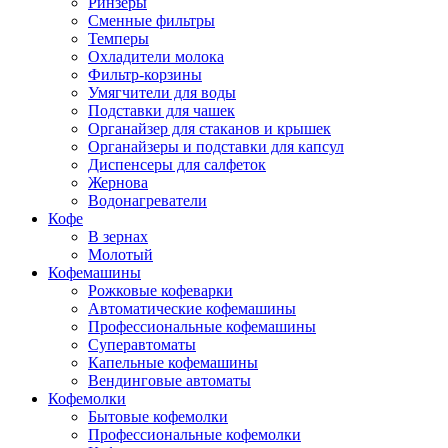
Ринзеры
Сменные фильтры
Темперы
Охладители молока
Фильтр-корзины
Умягчители для воды
Подставки для чашек
Органайзер для стаканов и крышек
Органайзеры и подставки для капсул
Диспенсеры для салфеток
Жернова
Водонагреватели
Кофе
В зернах
Молотый
Кофемашины
Рожковые кофеварки
Автоматические кофемашины
Профессиональные кофемашины
Суперавтоматы
Капельные кофемашины
Вендинговые автоматы
Кофемолки
Бытовые кофемолки
Профессиональные кофемолки