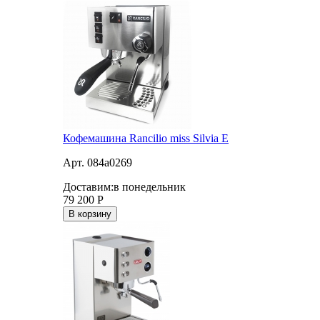
Кофемашина Rancilio miss Silvia E
Арт. 084a0269
Доставим:
в понедельник
79 200
Р
В корзину