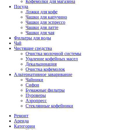
Кофемолки для магазина
Посуда
Ложки для кофе
Чашки для капучино
Чашки для эспрессо
Чашки для латте
Чашки для чая
Фильтры для воды
Чай
Чистящие средства
Очистка молочной системы
Удаление кофейных масел
Декальцинация
Очистка кофемолок
Альтернативное заваривание
Чайники
Сифон
Бумажные фильтры
Пуроверы
Аэропресс
Стеклянные кофейники
Ремонт
Аренда
Категории