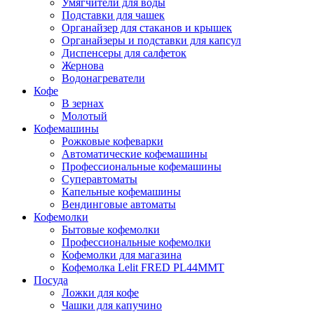
Умягчители для воды
Подставки для чашек
Органайзер для стаканов и крышек
Органайзеры и подставки для капсул
Диспенсеры для салфеток
Жернова
Водонагреватели
Кофе
В зернах
Молотый
Кофемашины
Рожковые кофеварки
Автоматические кофемашины
Профессиональные кофемашины
Суперавтоматы
Капельные кофемашины
Вендинговые автоматы
Кофемолки
Бытовые кофемолки
Профессиональные кофемолки
Кофемолки для магазина
Кофемолка Lelit FRED PL44MMT
Посуда
Ложки для кофе
Чашки для капучино