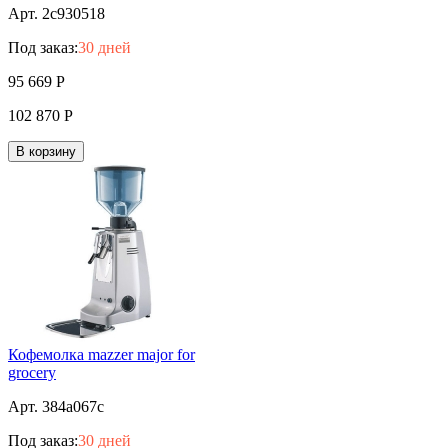
Арт. 2c930518
Под заказ:
30 дней
95 669
Р
102 870
Р
В корзину
Кофемолка mazzer major for
grocery
Арт. 384a067c
Под заказ:
30 дней