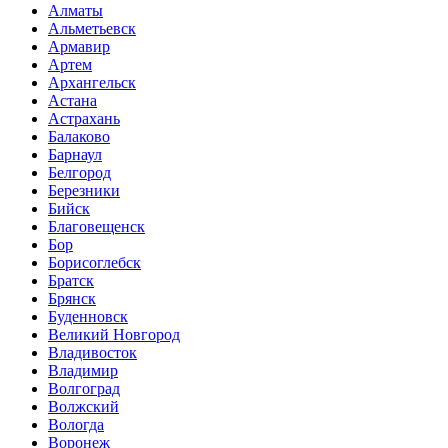
Алматы
Альметьевск
Армавир
Артем
Архангельск
Астана
Астрахань
Балаково
Барнаул
Белгород
Березники
Бийск
Благовещенск
Бор
Борисоглебск
Братск
Брянск
Буденновск
Великий Новгород
Владивосток
Владимир
Волгоград
Волжский
Вологда
Воронеж