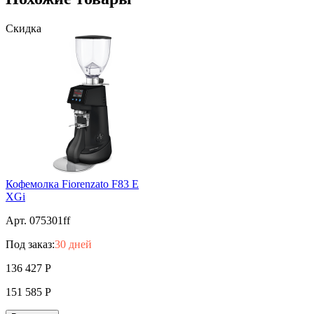
Скидка
Кофемолка Fiorenzato F83 E
XGi
Арт. 075301ff
Под заказ:
30 дней
136 427
Р
151 585
Р