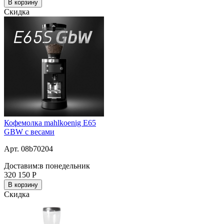
В корзину
Скидка
Кофемолка mahlkoenig E65
GBW с весами
Арт. 08b70204
Доставим:
в понедельник
320 150
Р
В корзину
Скидка