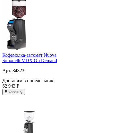
Кофемолка-автомат Nuova
Simonelli MDX On Demand
Арт. 84823
Доставим:
в понедельник
62 943
Р
В корзину