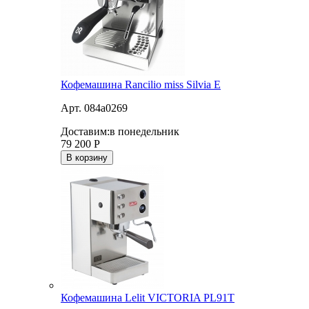
Кофемашина Rancilio miss Silvia E
Арт. 084a0269
Доставим:
в понедельник
79 200
Р
В корзину
Кофемашина Lelit VICTORIA PL91T