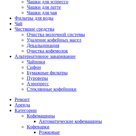
Чашки для эспрессо
Чашки для латте
Чашки для чая
Фильтры для воды
Чай
Чистящие средства
Очистка молочной системы
Удаление кофейных масел
Декальцинация
Очистка кофемолок
Альтернативное заваривание
Чайники
Сифон
Бумажные фильтры
Пуроверы
Аэропресс
Стеклянные кофейники
Ремонт
Аренда
Категории
Кофемашины
Автоматические кофемашины
Кофеварки
Рожковые