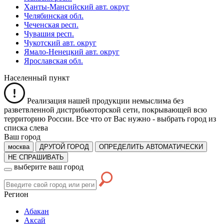
Ханты-Мансийский авт. округ
Челябинская обл.
Чеченская респ.
Чувашия респ.
Чукотский авт. округ
Ямало-Ненецкий авт. округ
Ярославская обл.
Населенный пункт
Реализация нашей продукции немыслима без
разветвленной дистрибьюторской сети, покрывающей всю
территорию России. Все что от Вас нужно -
выбрать город из
списка слева
Ваш город
москва
ДРУГОЙ ГОРОД
ОПРЕДЕЛИТЬ АВТОМАТИЧЕСКИ
НЕ СПРАШИВАТЬ
выберите ваш город
Регион
Абакан
Аксай