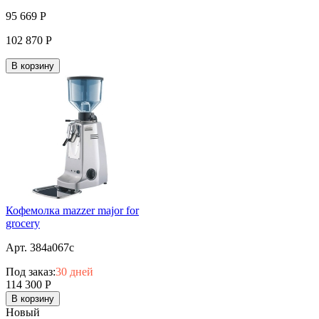
95 669
Р
102 870
Р
В корзину
Кофемолка mazzer major for
grocery
Арт. 384a067c
Под заказ:
30 дней
114 300
Р
В корзину
Новый