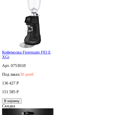
Кофемолка Fiorenzato F83 E
XGi
Арт. 075301ff
Под заказ:
30 дней
136 427
Р
151 585
Р
В корзину
Скидка