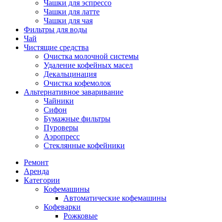
Чашки для эспрессо
Чашки для латте
Чашки для чая
Фильтры для воды
Чай
Чистящие средства
Очистка молочной системы
Удаление кофейных масел
Декальцинация
Очистка кофемолок
Альтернативное заваривание
Чайники
Сифон
Бумажные фильтры
Пуроверы
Аэропресс
Стеклянные кофейники
Ремонт
Аренда
Категории
Кофемашины
Автоматические кофемашины
Кофеварки
Рожковые