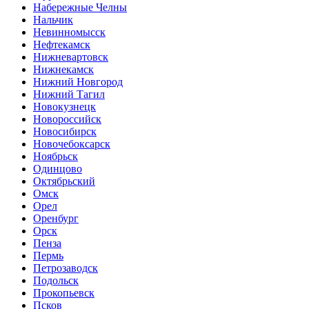
Набережные Челны
Нальчик
Невинномысск
Нефтекамск
Нижневартовск
Нижнекамск
Нижний Новгород
Нижний Тагил
Новокузнецк
Новороссийск
Новосибирск
Новочебоксарск
Ноябрьск
Одинцово
Октябрьский
Омск
Орел
Оренбург
Орск
Пенза
Пермь
Петрозаводск
Подольск
Прокопьевск
Псков