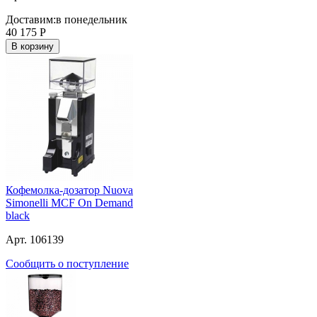
Доставим:
в понедельник
40 175
Р
В корзину
Кофемолка-дозатор Nuova
Simonelli MCF On Demand
black
Арт. 106139
Сообщить о поступление