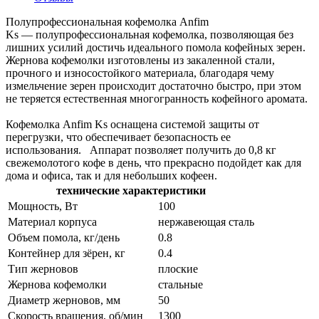
Полупрофессиональная кофемолка Anfim
Ks — полупрофессиональная кофемолка, позволяющая без
лишних усилий достичь идеального помола кофейных зерен.
Жернова кофемолки изготовлены из закаленной стали,
прочного и износостойкого материала, благодаря чему
измельчение зерен происходит достаточно быстро, при этом
не теряется естественная многогранность кофейного аромата.
Кофемолка Anfim Ks оснащена системой защиты от
перегрузки, что обеспечивает безопасность ее
использования. Аппарат позволяет получить до 0,8 кг
свежемолотого кофе в день, что прекрасно подойдет как для
дома и офиса, так и для небольших кофеен.
технические характеристики
Мощность, Вт
100
Материал корпуса
нержавеющая сталь
Объем помола, кг/день
0.8
Контейнер для зёрен, кг
0.4
Тип жерновов
плоские
Жернова кофемолки
стальные
Диаметр жерновов, мм
50
Скорость вращения, об/мин
1300