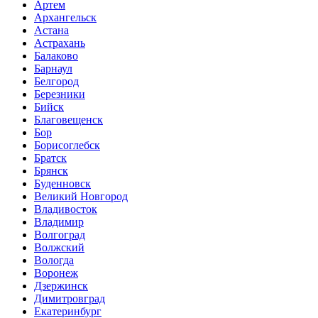
Артем
Архангельск
Астана
Астрахань
Балаково
Барнаул
Белгород
Березники
Бийск
Благовещенск
Бор
Борисоглебск
Братск
Брянск
Буденновск
Великий Новгород
Владивосток
Владимир
Волгоград
Волжский
Вологда
Воронеж
Дзержинск
Димитровград
Екатеринбург