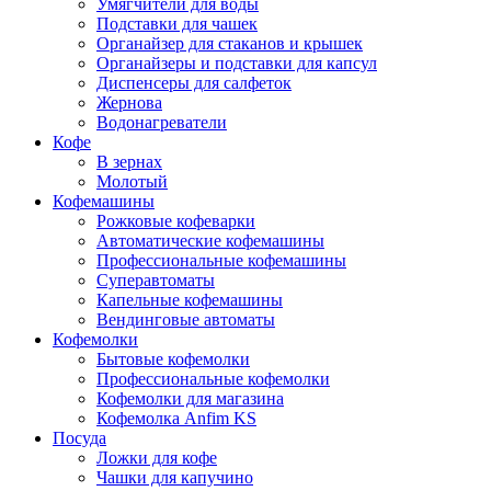
Умягчители для воды
Подставки для чашек
Органайзер для стаканов и крышек
Органайзеры и подставки для капсул
Диспенсеры для салфеток
Жернова
Водонагреватели
Кофе
В зернах
Молотый
Кофемашины
Рожковые кофеварки
Автоматические кофемашины
Профессиональные кофемашины
Суперавтоматы
Капельные кофемашины
Вендинговые автоматы
Кофемолки
Бытовые кофемолки
Профессиональные кофемолки
Кофемолки для магазина
Кофемолка Anfim KS
Посуда
Ложки для кофе
Чашки для капучино