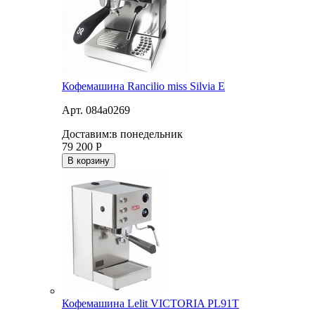
Кофемашина Rancilio miss Silvia E
Арт. 084a0269
Доставим:
в понедельник
79 200
Р
В корзину
Кофемашина Lelit VICTORIA PL91T