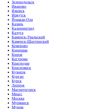
Зеленодольск
Иваново
Ижевск
Иркутск
Йошкар-Ола
Казань
Калининград
Калуга
Каменск-Уральский
Каменск-Шахтинский
Кемерово
Кинешма
Киров
Кострома
Краснодар
Красноярск
Кузнецк
Курган
Курск
Липецк
Магнитогорск
Миасс
Москва
Мурманск
Муром