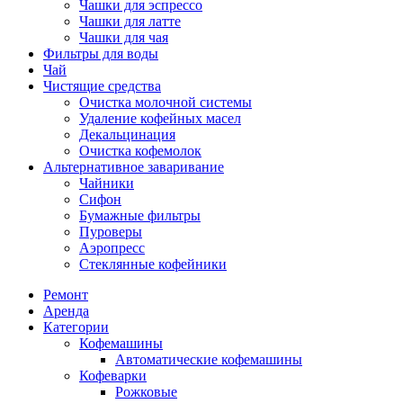
Чашки для эспрессо
Чашки для латте
Чашки для чая
Фильтры для воды
Чай
Чистящие средства
Очистка молочной системы
Удаление кофейных масел
Декальцинация
Очистка кофемолок
Альтернативное заваривание
Чайники
Сифон
Бумажные фильтры
Пуроверы
Аэропресс
Стеклянные кофейники
Ремонт
Аренда
Категории
Кофемашины
Автоматические кофемашины
Кофеварки
Рожковые