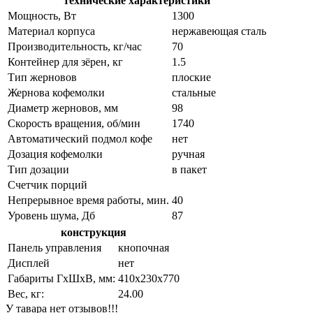
технические характеристики
Мощность, Вт
1300
Материал корпуса
нержавеющая сталь
Производительность, кг/час
70
Контейнер для зёрен, кг
1.5
Тип жерновов
плоские
Жернова кофемолки
стальные
Диаметр жерновов, мм
98
Скорость вращения, об/мин
1740
Автоматический подмол кофе
нет
Дозация кофемолки
ручная
Тип дозации
в пакет
Счетчик порций
Непрерывное время работы, мин.
40
Уровень шума, Дб
87
конструкция
Панель управления
кнопочная
Дисплей
нет
Габариты ГхШхВ, мм:
410х230х770
Вес, кг:
24.00
У тавара нет отзывов!!!