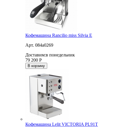
Кофемашина Rancilio miss Silvia E
Арт. 084a0269
Доставим:
в понедельник
79 200
Р
В корзину
Кофемашина Lelit VICTORIA PL91T