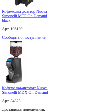
Кофемолка-дозатор Nuova
Simonelli MCF On Demand
black
Арт. 106139
Сообщить о поступление
Кофемолка-автомат Nuova
Simonelli MDX On Demand
Арт. 84823
Доставим:
в понедельник