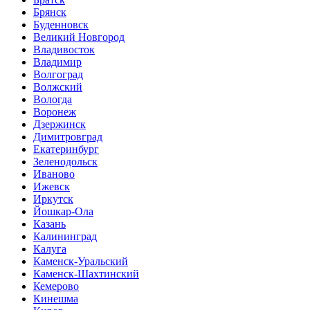
Брянск
Буденновск
Великий Новгород
Владивосток
Владимир
Волгоград
Волжский
Вологда
Воронеж
Дзержинск
Димитровград
Екатеринбург
Зеленодольск
Иваново
Ижевск
Иркутск
Йошкар-Ола
Казань
Калининград
Калуга
Каменск-Уральский
Каменск-Шахтинский
Кемерово
Кинешма