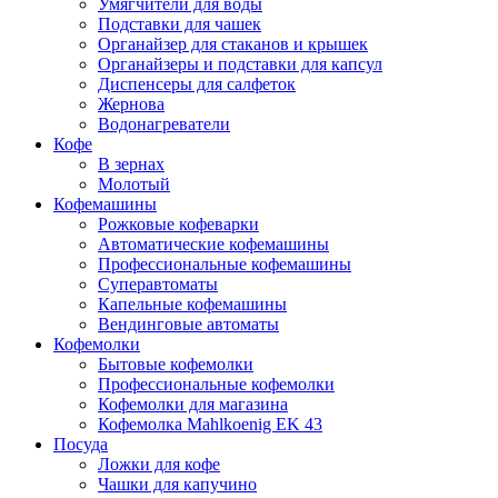
Умягчители для воды
Подставки для чашек
Органайзер для стаканов и крышек
Органайзеры и подставки для капсул
Диспенсеры для салфеток
Жернова
Водонагреватели
Кофе
В зернах
Молотый
Кофемашины
Рожковые кофеварки
Автоматические кофемашины
Профессиональные кофемашины
Суперавтоматы
Капельные кофемашины
Вендинговые автоматы
Кофемолки
Бытовые кофемолки
Профессиональные кофемолки
Кофемолки для магазина
Кофемолка Mahlkoenig EK 43
Посуда
Ложки для кофе
Чашки для капучино