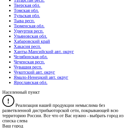
Татарстан респ.
Тверская обл.
Томская обл.
Тульская обл.
Тыва респ.
Тюменская обл.
Удмуртия респ.
Ульяновская обл.
Хабаровский край
Хакасия респ.
Ханты-Мансийский авт. округ
Челябинская обл.
Чеченская респ.
Чувашия респ.
Чукотский авт. округ
Ямало-Ненецкий авт. округ
Ярославская обл.
Населенный пункт
Реализация нашей продукции немыслима без
разветвленной дистрибьюторской сети, покрывающей всю
территорию России. Все что от Вас нужно -
выбрать город из
списка слева
Ваш город