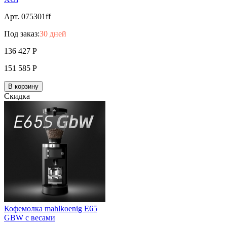
Арт. 075301ff
Под заказ:
30 дней
136 427
Р
151 585
Р
В корзину
Скидка
Кофемолка mahlkoenig E65
GBW с весами