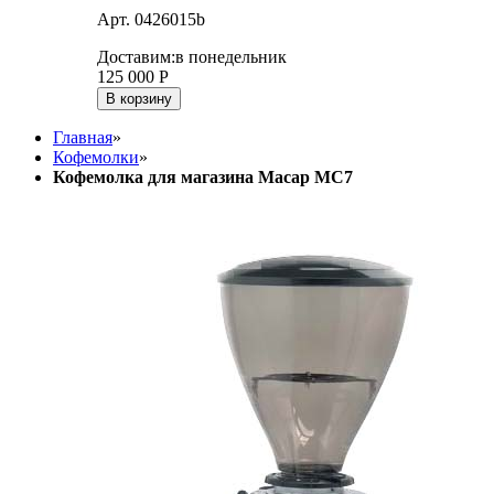
Арт. 0426015b
Доставим:
в понедельник
125 000
Р
В корзину
Главная
»
Кофемолки
»
Кофемолка для магазина Macap MС7