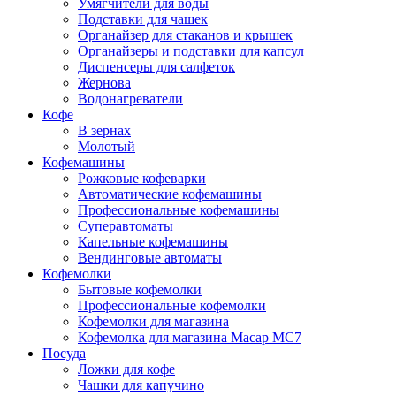
Умягчители для воды
Подставки для чашек
Органайзер для стаканов и крышек
Органайзеры и подставки для капсул
Диспенсеры для салфеток
Жернова
Водонагреватели
Кофе
В зернах
Молотый
Кофемашины
Рожковые кофеварки
Автоматические кофемашины
Профессиональные кофемашины
Суперавтоматы
Капельные кофемашины
Вендинговые автоматы
Кофемолки
Бытовые кофемолки
Профессиональные кофемолки
Кофемолки для магазина
Кофемолка для магазина Macap MС7
Посуда
Ложки для кофе
Чашки для капучино