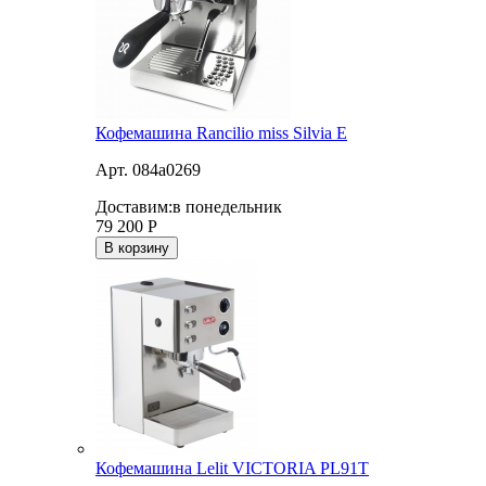
Кофемашина Rancilio miss Silvia E
Арт. 084a0269
Доставим:
в понедельник
79 200
Р
В корзину
Кофемашина Lelit VICTORIA PL91T