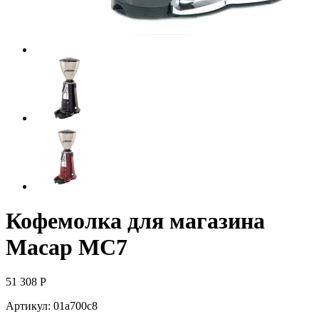
Кофемолка для магазина
Macap MС7
51 308
Р
Артикул:
01a700c8