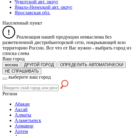
Чукотский авт. округ
Ямало-Ненецкий авт. округ
Ярославская обл.
Населенный пункт
Реализация нашей продукции немыслима без
разветвленной дистрибьюторской сети, покрывающей всю
территорию России. Все что от Вас нужно -
выбрать город из
списка слева
Ваш город
москва
ДРУГОЙ ГОРОД
ОПРЕДЕЛИТЬ АВТОМАТИЧЕСКИ
НЕ СПРАШИВАТЬ
выберите ваш город
Регион
Абакан
Аксай
Алматы
Альметьевск
Армавир
Артем