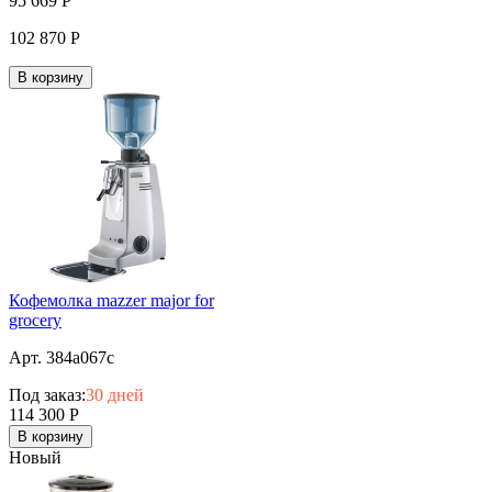
95 669
Р
102 870
Р
В корзину
Кофемолка mazzer major for
grocery
Арт. 384a067c
Под заказ:
30 дней
114 300
Р
В корзину
Новый