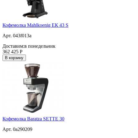
Кофемолка Mahlkoenig ЕК 43 S
Арт. 043f013a
Доставим:
в понедельник
362 425
Р
В корзину
Кофемолка Baratza SETTE 30
Арт. 0a290209