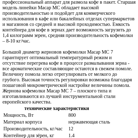
профессиональный аппарат для размола кофе в пакет. Старшая
модель линейки Macap MС обладает высокой
производительностью и подойдет для коммерческого
использования в кафе или бакалейных отделах супермаркетов
и магазинов со средней и высокой проходимостью. Емкость
контейнера для кофе в зернах дает возможность загрузить до
1,4 килограмм зерен, средняя производительность кофемолки
– 8-10 кг/час.
Большой диаметр жерновов кофемолки Macap MС 7
гарантирует оптимальный температурный режим и
отсутствие перегрева кофе в процессе размалывания зерна -
все ароматические составляющие остаются в свежем помоле.
Величину помола легко отрегулировать от мелкого до
грубого. Высокая точность регулировки возможна благодаря
пошаговой микрометрической настройке величины помола.
Жернова кофемолки Macap MС 7 – плоского типа и
изготавливаются из лучшей инструментальной стали
европейского качества.
технические характеристики
Мощность, Вт
800
Материал корпуса
нержавеющая сталь
Производительность, кг/час
12
Контейнер для зёрен, кг
1.4