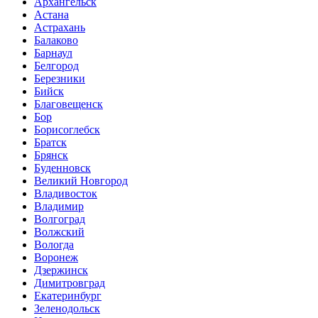
Архангельск
Астана
Астрахань
Балаково
Барнаул
Белгород
Березники
Бийск
Благовещенск
Бор
Борисоглебск
Братск
Брянск
Буденновск
Великий Новгород
Владивосток
Владимир
Волгоград
Волжский
Вологда
Воронеж
Дзержинск
Димитровград
Екатеринбург
Зеленодольск