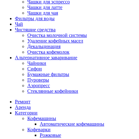
Чашки для эспрессо
Чашки для латте
Чашки для чая
Фильтры для воды
Чай
Чистящие средства
Очистка молочной системы
Удаление кофейных масел
Декальцинация
Очистка кофемолок
Альтернативное заваривание
Чайники
Сифон
Бумажные фильтры
Пуроверы
Аэропресс
Стеклянные кофейники
Ремонт
Аренда
Категории
Кофемашины
Автоматические кофемашины
Кофеварки
Рожковые