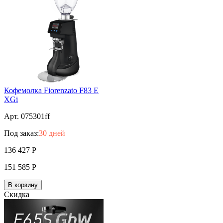
Кофемолка Fiorenzato F83 E
XGi
Арт. 075301ff
Под заказ:
30 дней
136 427
Р
151 585
Р
В корзину
Скидка