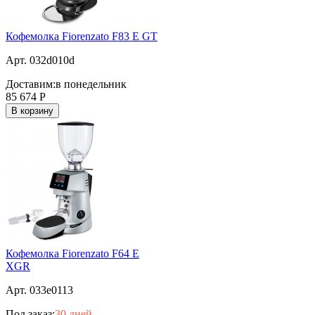
Кофемолка Fiorenzato F83 E GT
Арт. 032d010d
Доставим:
в понедельник
85 674
Р
В корзину
Кофемолка Fiorenzato F64 E
XGR
Арт. 033e0113
Под заказ:
30 дней