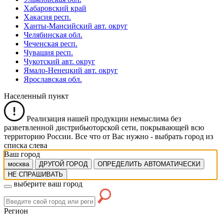
Хабаровский край
Хакасия респ.
Ханты-Мансийский авт. округ
Челябинская обл.
Чеченская респ.
Чувашия респ.
Чукотский авт. округ
Ямало-Ненецкий авт. округ
Ярославская обл.
Населенный пункт
Реализация нашей продукции немыслима без
разветвленной дистрибьюторской сети, покрывающей всю
территорию России. Все что от Вас нужно -
выбрать город из
списка слева
Ваш город
москва
ДРУГОЙ ГОРОД
ОПРЕДЕЛИТЬ АВТОМАТИЧЕСКИ
НЕ СПРАШИВАТЬ
выберите ваш город
Регион