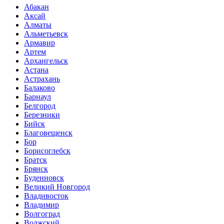
Абакан
Аксай
Алматы
Альметьевск
Армавир
Артем
Архангельск
Астана
Астрахань
Балаково
Барнаул
Белгород
Березники
Бийск
Благовещенск
Бор
Борисоглебск
Братск
Брянск
Буденновск
Великий Новгород
Владивосток
Владимир
Волгоград
Волжский