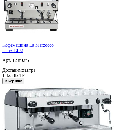
Кофемашина La Marzocco
Linea EE/2
Арт. 123f02f5
Доставим:
завтра
1 323 824
Р
В корзину