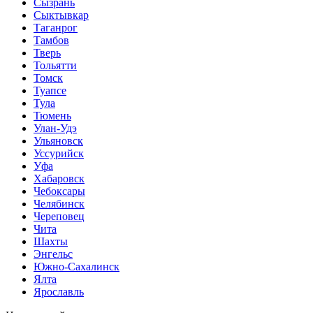
Сызрань
Сыктывкар
Таганрог
Тамбов
Тверь
Тольятти
Томск
Туапсе
Тула
Тюмень
Улан-Удэ
Ульяновск
Уссурийск
Уфа
Хабаровск
Чебоксары
Челябинск
Череповец
Чита
Шахты
Энгельс
Южно-Сахалинск
Ялта
Ярославль