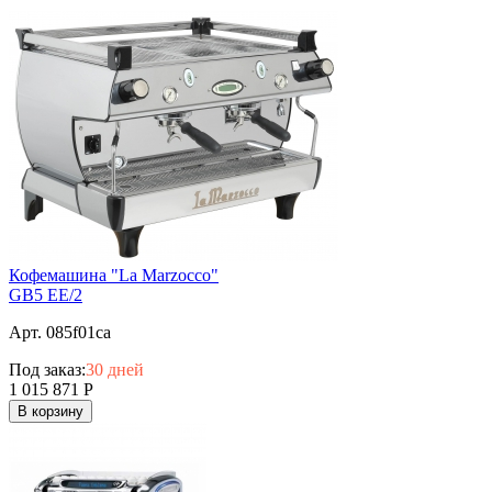
Кофемашина "La Marzocco"
GB5 EE/2
Арт. 085f01ca
Под заказ:
30 дней
1 015 871
Р
В корзину