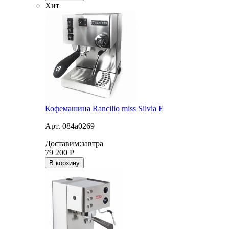
Хит
Кофемашина Rancilio miss Silvia E
Арт. 084a0269
Доставим:
завтра
79 200
Р
В корзину