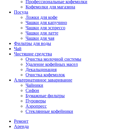
Профессиональные кофемолки
Кофемолки для магазина
Посуда
Ложки для кофе
Чашки для капучино
Чашки для эспрессо
Чашки для латте
Чашки для чая
Фильтры для воды
Чай
Чистящие средства
Очистка молочной системы
Удаление кофейных масел
Декальцинация
Очистка кофемолок
Альтернативное заваривание
Чайники
Сифон
Бумажные фильтры
Пуроверы
Аэропресс
Стеклянные кофейники
Ремонт
Аренда