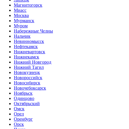
Магнитогорск
Миасс
Москва
Мурманск
Муром
Набережные Челны
Нальчик
Невинномысск
Нефтекамск
Нижневартовск
Нижнекамск
Нижний Новгород
Нижний Тагил
Новокузнецк
Новороссийск
Новосибирск
Новочебоксарск
Ноябрьск
Одинцово
Октябрьский
Омск
Орел
Оренбург
Орск