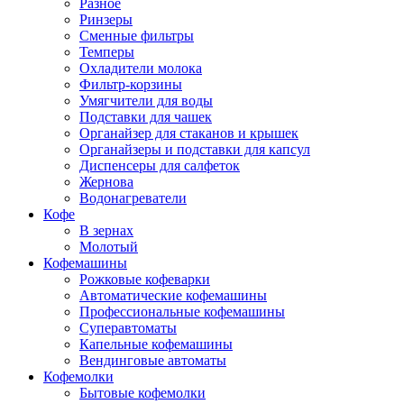
Разное
Ринзеры
Сменные фильтры
Темперы
Охладители молока
Фильтр-корзины
Умягчители для воды
Подставки для чашек
Органайзер для стаканов и крышек
Органайзеры и подставки для капсул
Диспенсеры для салфеток
Жернова
Водонагреватели
Кофе
В зернах
Молотый
Кофемашины
Рожковые кофеварки
Автоматические кофемашины
Профессиональные кофемашины
Суперавтоматы
Капельные кофемашины
Вендинговые автоматы
Кофемолки
Бытовые кофемолки