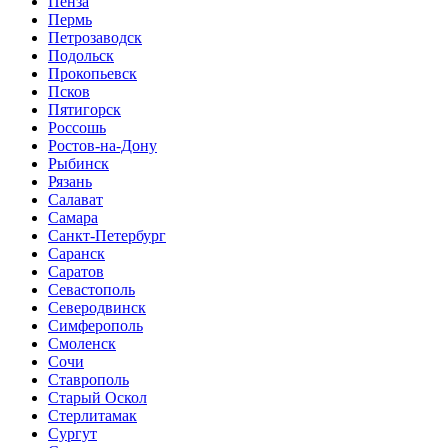
Пенза
Пермь
Петрозаводск
Подольск
Прокопьевск
Псков
Пятигорск
Россошь
Ростов-на-Дону
Рыбинск
Рязань
Салават
Самара
Санкт-Петербург
Саранск
Саратов
Севастополь
Северодвинск
Симферополь
Смоленск
Сочи
Ставрополь
Старый Оскол
Стерлитамак
Сургут