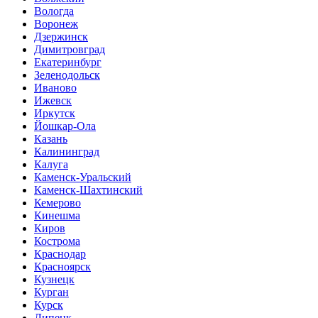
Вологда
Воронеж
Дзержинск
Димитровград
Екатеринбург
Зеленодольск
Иваново
Ижевск
Иркутск
Йошкар-Ола
Казань
Калининград
Калуга
Каменск-Уральский
Каменск-Шахтинский
Кемерово
Кинешма
Киров
Кострома
Краснодар
Красноярск
Кузнецк
Курган
Курск
Липецк