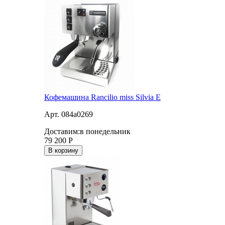
Кофемашина Rancilio miss Silvia E
Арт. 084a0269
Доставим:
в понедельник
79 200
Р
В корзину