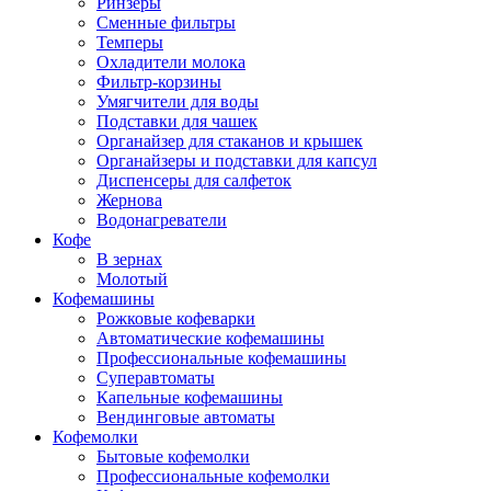
Ринзеры
Сменные фильтры
Темперы
Охладители молока
Фильтр-корзины
Умягчители для воды
Подставки для чашек
Органайзер для стаканов и крышек
Органайзеры и подставки для капсул
Диспенсеры для салфеток
Жернова
Водонагреватели
Кофе
В зернах
Молотый
Кофемашины
Рожковые кофеварки
Автоматические кофемашины
Профессиональные кофемашины
Суперавтоматы
Капельные кофемашины
Вендинговые автоматы
Кофемолки
Бытовые кофемолки
Профессиональные кофемолки