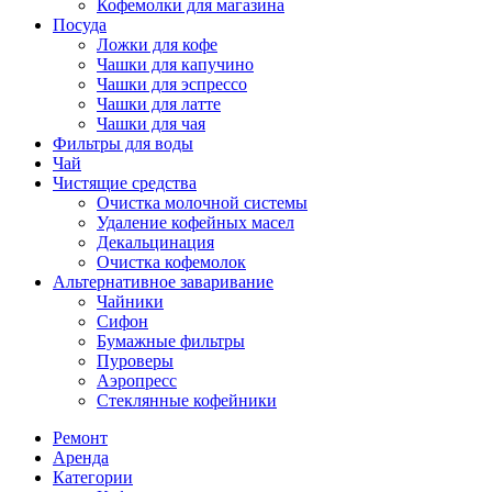
Кофемолки для магазина
Посуда
Ложки для кофе
Чашки для капучино
Чашки для эспрессо
Чашки для латте
Чашки для чая
Фильтры для воды
Чай
Чистящие средства
Очистка молочной системы
Удаление кофейных масел
Декальцинация
Очистка кофемолок
Альтернативное заваривание
Чайники
Сифон
Бумажные фильтры
Пуроверы
Аэропресс
Стеклянные кофейники
Ремонт
Аренда
Категории