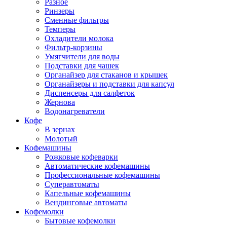
Разное
Ринзеры
Сменные фильтры
Темперы
Охладители молока
Фильтр-корзины
Умягчители для воды
Подставки для чашек
Органайзер для стаканов и крышек
Органайзеры и подставки для капсул
Диспенсеры для салфеток
Жернова
Водонагреватели
Кофе
В зернах
Молотый
Кофемашины
Рожковые кофеварки
Автоматические кофемашины
Профессиональные кофемашины
Суперавтоматы
Капельные кофемашины
Вендинговые автоматы
Кофемолки
Бытовые кофемолки