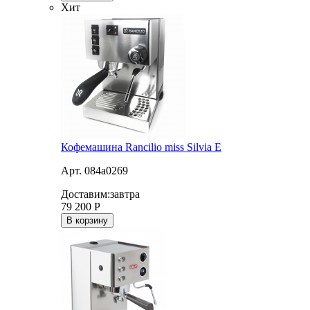
Хит
Кофемашина Rancilio miss Silvia E
Арт. 084a0269
Доставим:
завтра
79 200
Р
В корзину