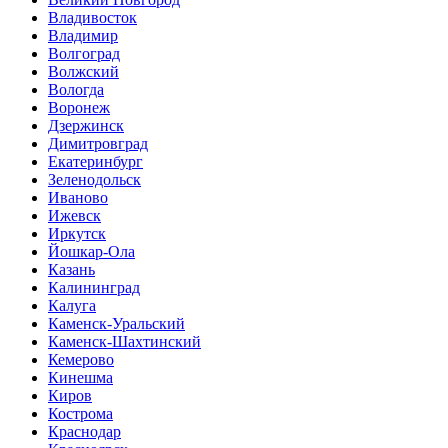
Владивосток
Владимир
Волгоград
Волжский
Вологда
Воронеж
Дзержинск
Димитровград
Екатеринбург
Зеленодольск
Иваново
Ижевск
Иркутск
Йошкар-Ола
Казань
Калининград
Калуга
Каменск-Уральский
Каменск-Шахтинский
Кемерово
Кинешма
Киров
Кострома
Краснодар