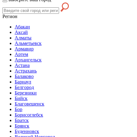
Регион
Абакан
Аксай
Алматы
Альметьевск
Армавир
Артем
Архангельск
Астана
Астрахань
Балаково
Барнаул
Белгород
Березники
Бийск
Благовещенск
Бор
Борисоглебск
Братск
Брянск
Буденновск
Великий Новгород