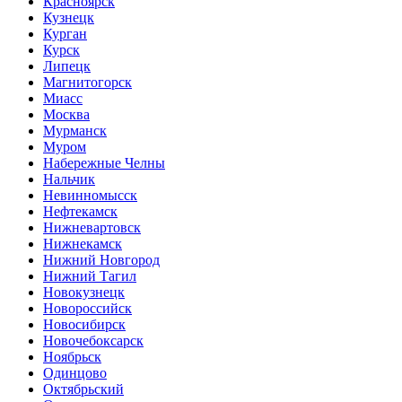
Красноярск
Кузнецк
Курган
Курск
Липецк
Магнитогорск
Миасс
Москва
Мурманск
Муром
Набережные Челны
Нальчик
Невинномысск
Нефтекамск
Нижневартовск
Нижнекамск
Нижний Новгород
Нижний Тагил
Новокузнецк
Новороссийск
Новосибирск
Новочебоксарск
Ноябрьск
Одинцово
Октябрьский