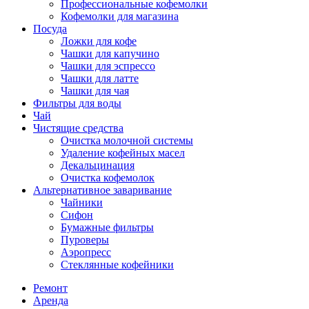
Профессиональные кофемолки
Кофемолки для магазина
Посуда
Ложки для кофе
Чашки для капучино
Чашки для эспрессо
Чашки для латте
Чашки для чая
Фильтры для воды
Чай
Чистящие средства
Очистка молочной системы
Удаление кофейных масел
Декальцинация
Очистка кофемолок
Альтернативное заваривание
Чайники
Сифон
Бумажные фильтры
Пуроверы
Аэропресс
Стеклянные кофейники
Ремонт
Аренда