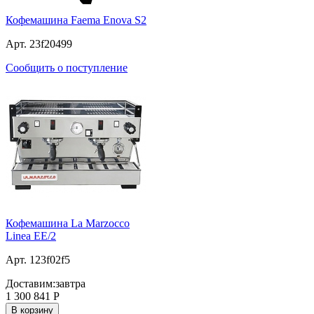
Кофемашина Faema Enova S2
Арт. 23f20499
Сообщить о поступление
Кофемашина La Marzocco
Linea EE/2
Арт. 123f02f5
Доставим:
завтра
1 300 841
Р
В корзину