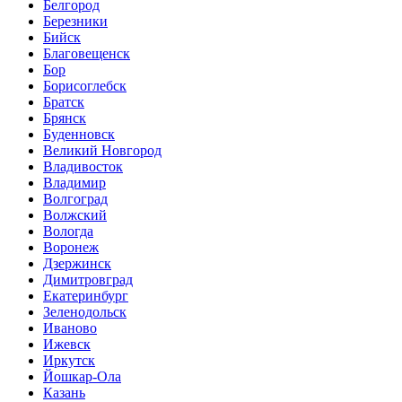
Белгород
Березники
Бийск
Благовещенск
Бор
Борисоглебск
Братск
Брянск
Буденновск
Великий Новгород
Владивосток
Владимир
Волгоград
Волжский
Вологда
Воронеж
Дзержинск
Димитровград
Екатеринбург
Зеленодольск
Иваново
Ижевск
Иркутск
Йошкар-Ола
Казань