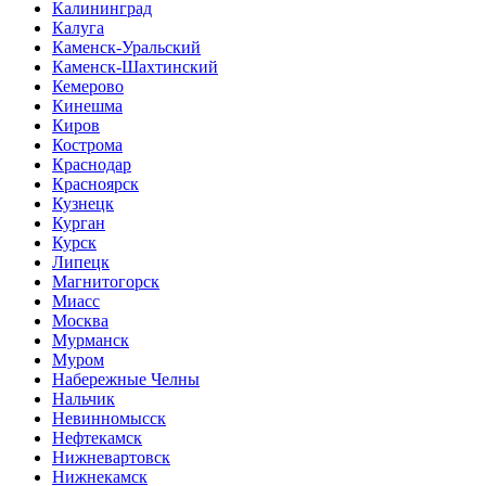
Калининград
Калуга
Каменск-Уральский
Каменск-Шахтинский
Кемерово
Кинешма
Киров
Кострома
Краснодар
Красноярск
Кузнецк
Курган
Курск
Липецк
Магнитогорск
Миасс
Москва
Мурманск
Муром
Набережные Челны
Нальчик
Невинномысск
Нефтекамск
Нижневартовск
Нижнекамск