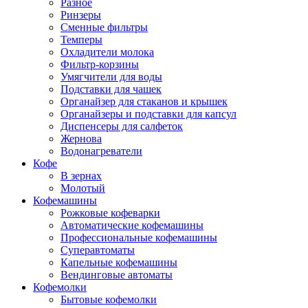
Разное
Ринзеры
Сменные фильтры
Темперы
Охладители молока
Фильтр-корзины
Умягчители для воды
Подставки для чашек
Органайзер для стаканов и крышек
Органайзеры и подставки для капсул
Диспенсеры для салфеток
Жернова
Водонагреватели
Кофе
В зернах
Молотый
Кофемашины
Рожковые кофеварки
Автоматические кофемашины
Профессиональные кофемашины
Суперавтоматы
Капельные кофемашины
Вендинговые автоматы
Кофемолки
Бытовые кофемолки