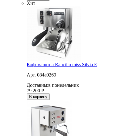
Хит
Кофемашина Rancilio miss Silvia E
Арт. 084a0269
Доставим:
в понедельник
79 200
Р
В корзину