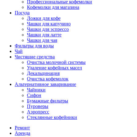
Профессиональные кофемолки
Кофемолки для магазина
Посуда
Ложки для кофе
Чашки для капучино
Чашки для эспрессо
Чашки для латте
Чашки для чая
Фильтры для воды
Чай
Чистящие средства
Очистка молочной системы
Удаление кофейных масел
Декальцинация
Очистка кофемолок
Альтернативное заваривание
Чайники
Сифон
Бумажные фильтры
Пуроверы
Аэропресс
Стеклянные кофейники
Ремонт
Аренда