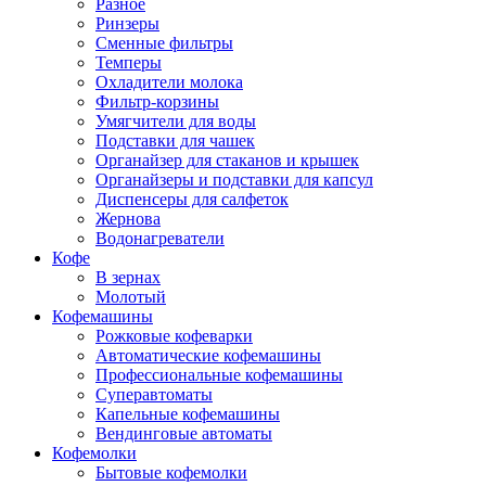
Разное
Ринзеры
Сменные фильтры
Темперы
Охладители молока
Фильтр-корзины
Умягчители для воды
Подставки для чашек
Органайзер для стаканов и крышек
Органайзеры и подставки для капсул
Диспенсеры для салфеток
Жернова
Водонагреватели
Кофе
В зернах
Молотый
Кофемашины
Рожковые кофеварки
Автоматические кофемашины
Профессиональные кофемашины
Суперавтоматы
Капельные кофемашины
Вендинговые автоматы
Кофемолки
Бытовые кофемолки