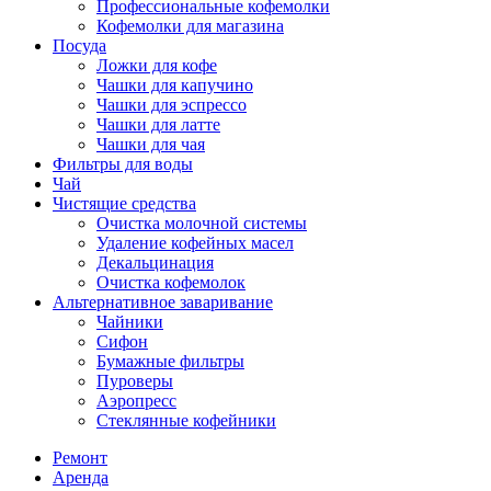
Профессиональные кофемолки
Кофемолки для магазина
Посуда
Ложки для кофе
Чашки для капучино
Чашки для эспрессо
Чашки для латте
Чашки для чая
Фильтры для воды
Чай
Чистящие средства
Очистка молочной системы
Удаление кофейных масел
Декальцинация
Очистка кофемолок
Альтернативное заваривание
Чайники
Сифон
Бумажные фильтры
Пуроверы
Аэропресс
Стеклянные кофейники
Ремонт
Аренда