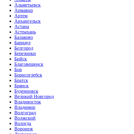
Альметьевск
Армавир
Артем
Архангельск
Астана
Астрахань
Балаково
Барнаул
Белгород
Березники
Бийск
Благовещенск
Бор
Борисоглебск
Братск
Брянск
Буденновск
Великий Новгород
Владивосток
Владимир
Волгоград
Волжский
Вологда
Воронеж