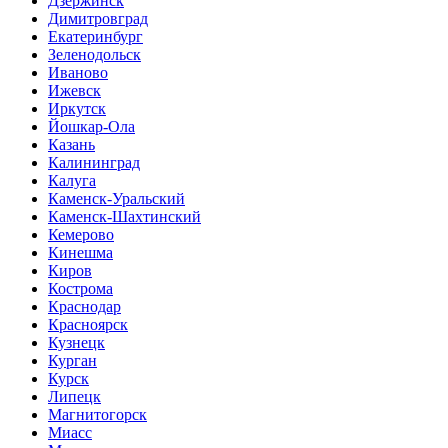
Дзержинск
Димитровград
Екатеринбург
Зеленодольск
Иваново
Ижевск
Иркутск
Йошкар-Ола
Казань
Калининград
Калуга
Каменск-Уральский
Каменск-Шахтинский
Кемерово
Кинешма
Киров
Кострома
Краснодар
Красноярск
Кузнецк
Курган
Курск
Липецк
Магнитогорск
Миасс