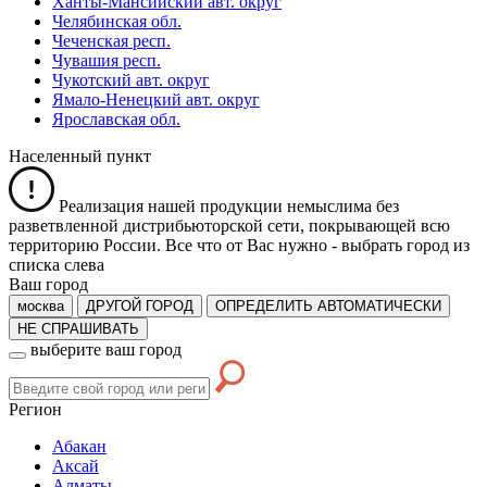
Ханты-Мансийский авт. округ
Челябинская обл.
Чеченская респ.
Чувашия респ.
Чукотский авт. округ
Ямало-Ненецкий авт. округ
Ярославская обл.
Населенный пункт
Реализация нашей продукции немыслима без
разветвленной дистрибьюторской сети, покрывающей всю
территорию России. Все что от Вас нужно -
выбрать город из
списка слева
Ваш город
москва
ДРУГОЙ ГОРОД
ОПРЕДЕЛИТЬ АВТОМАТИЧЕСКИ
НЕ СПРАШИВАТЬ
выберите ваш город
Регион
Абакан
Аксай
Алматы