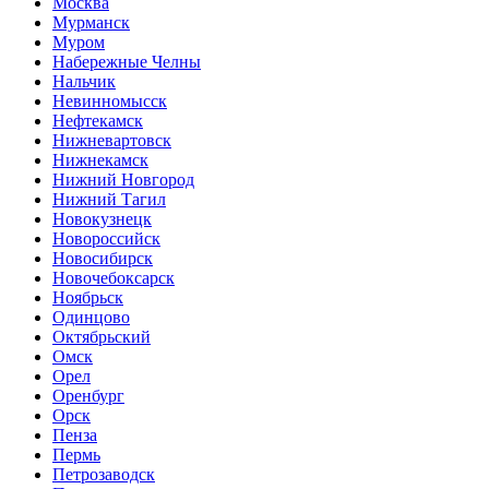
Москва
Мурманск
Муром
Набережные Челны
Нальчик
Невинномысск
Нефтекамск
Нижневартовск
Нижнекамск
Нижний Новгород
Нижний Тагил
Новокузнецк
Новороссийск
Новосибирск
Новочебоксарск
Ноябрьск
Одинцово
Октябрьский
Омск
Орел
Оренбург
Орск
Пенза
Пермь
Петрозаводск