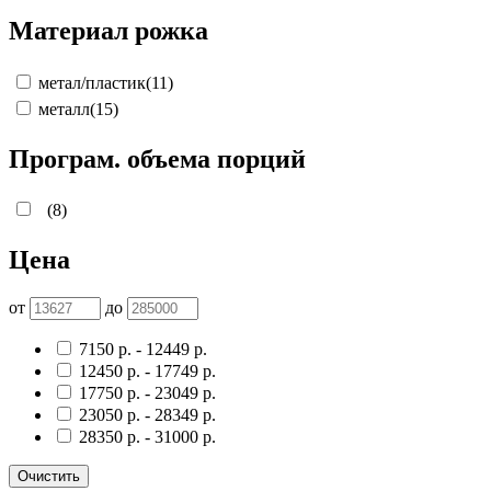
Материал рожка
метал/пластик
(11)
металл
(15)
Програм. объема порций
(8)
Цена
от
до
7150
р.
-
12449
р.
12450
р.
-
17749
р.
17750
р.
-
23049
р.
23050
р.
-
28349
р.
28350
р.
-
31000
р.
Очистить