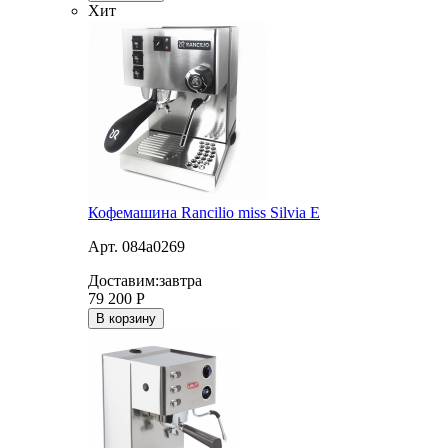
Хит
Кофемашина Rancilio miss Silvia E
Арт. 084a0269
Доставим:
завтра
79 200
Р
В корзину