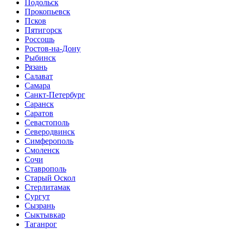
Подольск
Прокопьевск
Псков
Пятигорск
Россошь
Ростов-на-Дону
Рыбинск
Рязань
Салават
Самара
Санкт-Петербург
Саранск
Саратов
Севастополь
Северодвинск
Симферополь
Смоленск
Сочи
Ставрополь
Старый Оскол
Стерлитамак
Сургут
Сызрань
Сыктывкар
Таганрог