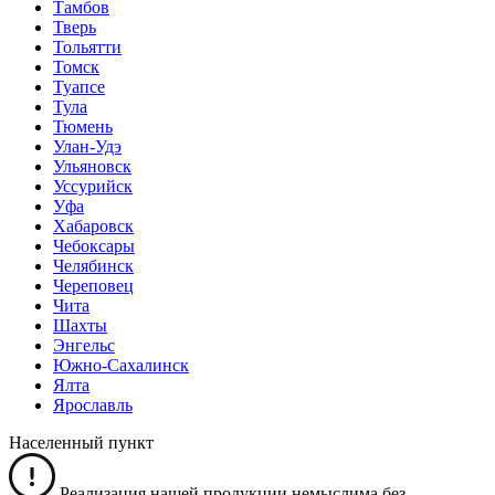
Тамбов
Тверь
Тольятти
Томск
Туапсе
Тула
Тюмень
Улан-Удэ
Ульяновск
Уссурийск
Уфа
Хабаровск
Чебоксары
Челябинск
Череповец
Чита
Шахты
Энгельс
Южно-Сахалинск
Ялта
Ярославль
Населенный пункт
Реализация нашей продукции немыслима без