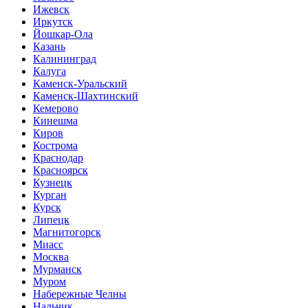
Ижевск
Иркутск
Йошкар-Ола
Казань
Калининград
Калуга
Каменск-Уральский
Каменск-Шахтинский
Кемерово
Кинешма
Киров
Кострома
Краснодар
Красноярск
Кузнецк
Курган
Курск
Липецк
Магнитогорск
Миасс
Москва
Мурманск
Муром
Набережные Челны
Нальчик