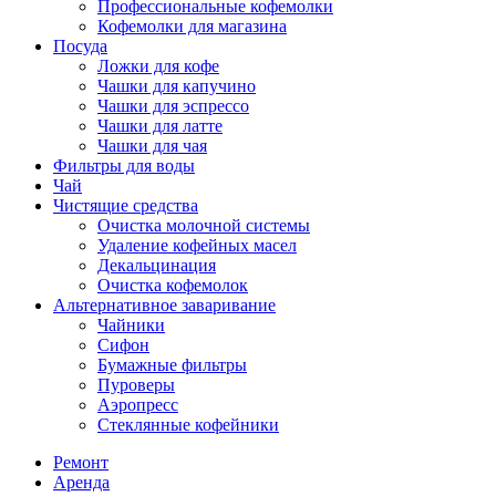
Профессиональные кофемолки
Кофемолки для магазина
Посуда
Ложки для кофе
Чашки для капучино
Чашки для эспрессо
Чашки для латте
Чашки для чая
Фильтры для воды
Чай
Чистящие средства
Очистка молочной системы
Удаление кофейных масел
Декальцинация
Очистка кофемолок
Альтернативное заваривание
Чайники
Сифон
Бумажные фильтры
Пуроверы
Аэропресс
Стеклянные кофейники
Ремонт
Аренда