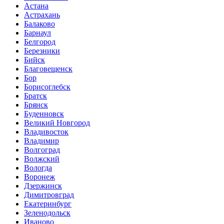
Астана
Астрахань
Балаково
Барнаул
Белгород
Березники
Бийск
Благовещенск
Бор
Борисоглебск
Братск
Брянск
Буденновск
Великий Новгород
Владивосток
Владимир
Волгоград
Волжский
Вологда
Воронеж
Дзержинск
Димитровград
Екатеринбург
Зеленодольск
Иваново