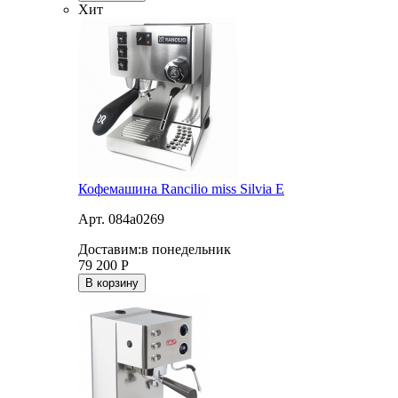
Хит
Кофемашина Rancilio miss Silvia E
Арт. 084a0269
Доставим:
в понедельник
79 200
Р
В корзину