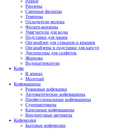
Разное
Ринзеры
Сменные фильтры
Темперы
Охладители молока
Фильтр-корзины
Умягчители для воды
Подставки для чашек
Органайзер для стаканов и крышек
Органайзеры и подставки для капсул
Диспенсеры для салфеток
Жернова
Водонагреватели
Кофе
В зернах
Молотый
Кофемашины
Рожковые кофеварки
Автоматические кофемашины
Профессиональные кофемашины
Суперавтоматы
Капельные кофемашины
Вендинговые автоматы
Кофемолки
Бытовые кофемолки