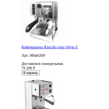
Кофемашина Rancilio miss Silvia E
Арт. 084a0269
Доставим:
в понедельник
79 200
Р
В корзину