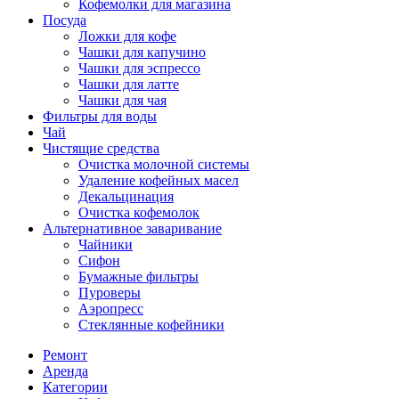
Кофемолки для магазина
Посуда
Ложки для кофе
Чашки для капучино
Чашки для эспрессо
Чашки для латте
Чашки для чая
Фильтры для воды
Чай
Чистящие средства
Очистка молочной системы
Удаление кофейных масел
Декальцинация
Очистка кофемолок
Альтернативное заваривание
Чайники
Сифон
Бумажные фильтры
Пуроверы
Аэропресс
Стеклянные кофейники
Ремонт
Аренда
Категории