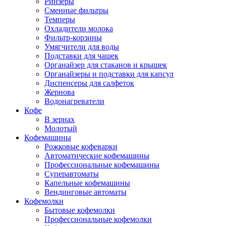
Ринзеры
Сменные фильтры
Темперы
Охладители молока
Фильтр-корзины
Умягчители для воды
Подставки для чашек
Органайзер для стаканов и крышек
Органайзеры и подставки для капсул
Диспенсеры для салфеток
Жернова
Водонагреватели
Кофе
В зернах
Молотый
Кофемашины
Рожковые кофеварки
Автоматические кофемашины
Профессиональные кофемашины
Суперавтоматы
Капельные кофемашины
Вендинговые автоматы
Кофемолки
Бытовые кофемолки
Профессиональные кофемолки