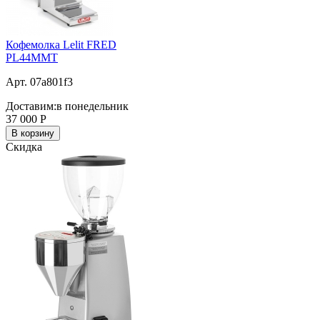
Кофемолка Lelit FRED
PL44MMT
Арт. 07a801f3
Доставим:
в понедельник
37 000
Р
В корзину
Скидка