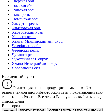
Тверская обл.
Томская обл.
Тульская обл.
Тыва респ.
Тюменская обл.
Удмуртия респ.
Ульяновская обл.
Хабаровский край
Хакасия респ.
Ханты-Мансийский авт. округ
Челябинская обл.
Чеченская респ.
Чувашия респ.
Чукотский авт. округ
Ямало-Ненецкий авт. округ
Ярославская обл.
Населенный пункт
Реализация нашей продукции немыслима без
разветвленной дистрибьюторской сети, покрывающей всю
территорию России. Все что от Вас нужно -
выбрать город из
списка слева
Ваш город
москва
ДРУГОЙ ГОРОД
ОПРЕДЕЛИТЬ АВТОМАТИЧЕСКИ