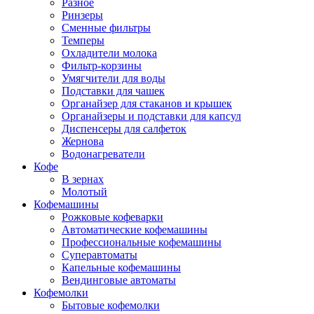
Разное
Ринзеры
Сменные фильтры
Темперы
Охладители молока
Фильтр-корзины
Умягчители для воды
Подставки для чашек
Органайзер для стаканов и крышек
Органайзеры и подставки для капсул
Диспенсеры для салфеток
Жернова
Водонагреватели
Кофе
В зернах
Молотый
Кофемашины
Рожковые кофеварки
Автоматические кофемашины
Профессиональные кофемашины
Суперавтоматы
Капельные кофемашины
Вендинговые автоматы
Кофемолки
Бытовые кофемолки