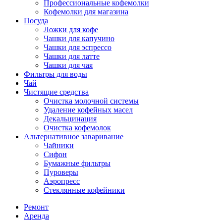
Профессиональные кофемолки
Кофемолки для магазина
Посуда
Ложки для кофе
Чашки для капучино
Чашки для эспрессо
Чашки для латте
Чашки для чая
Фильтры для воды
Чай
Чистящие средства
Очистка молочной системы
Удаление кофейных масел
Декальцинация
Очистка кофемолок
Альтернативное заваривание
Чайники
Сифон
Бумажные фильтры
Пуроверы
Аэропресс
Стеклянные кофейники
Ремонт
Аренда