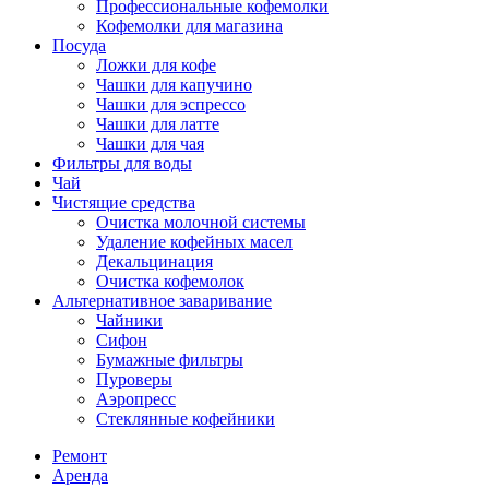
Профессиональные кофемолки
Кофемолки для магазина
Посуда
Ложки для кофе
Чашки для капучино
Чашки для эспрессо
Чашки для латте
Чашки для чая
Фильтры для воды
Чай
Чистящие средства
Очистка молочной системы
Удаление кофейных масел
Декальцинация
Очистка кофемолок
Альтернативное заваривание
Чайники
Сифон
Бумажные фильтры
Пуроверы
Аэропресс
Стеклянные кофейники
Ремонт
Аренда