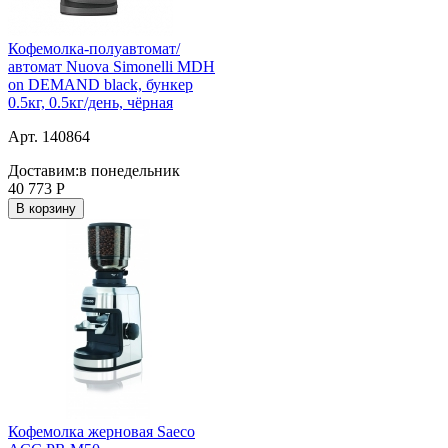
Кофемолка-полуавтомат/
автомат Nuova Simonelli MDH
on DEMAND black, бункер
0.5кг, 0.5кг/день, чёрная
Арт. 140864
Доставим:
в понедельник
40 773
Р
В корзину
Кофемолка жерновая Saeco