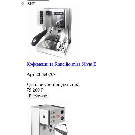
Хит
Кофемашина Rancilio miss Silvia E
Арт. 084a0269
Доставим:
в понедельник
79 200
Р
В корзину