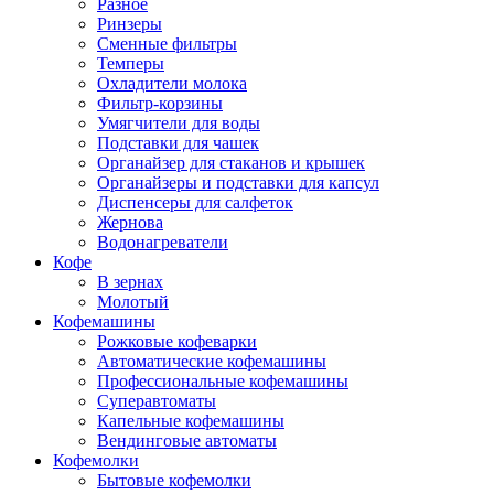
Разное
Ринзеры
Сменные фильтры
Темперы
Охладители молока
Фильтр-корзины
Умягчители для воды
Подставки для чашек
Органайзер для стаканов и крышек
Органайзеры и подставки для капсул
Диспенсеры для салфеток
Жернова
Водонагреватели
Кофе
В зернах
Молотый
Кофемашины
Рожковые кофеварки
Автоматические кофемашины
Профессиональные кофемашины
Суперавтоматы
Капельные кофемашины
Вендинговые автоматы
Кофемолки
Бытовые кофемолки