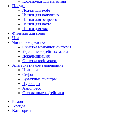
Кофемолки для магазина
Посуда
Ложки для кофе
Чашки для капучино
Чашки для эспрессо
Чашки для латте
Чашки для чая
Фильтры для воды
Чай
Чистящие средства
Очистка молочной системы
Удаление кофейных масел
Декальцинация
Очистка кофемолок
Альтернативное заваривание
Чайники
Сифон
Бумажные фильтры
Пуроверы
Аэропресс
Стеклянные кофейники
Ремонт
Аренда
Категории