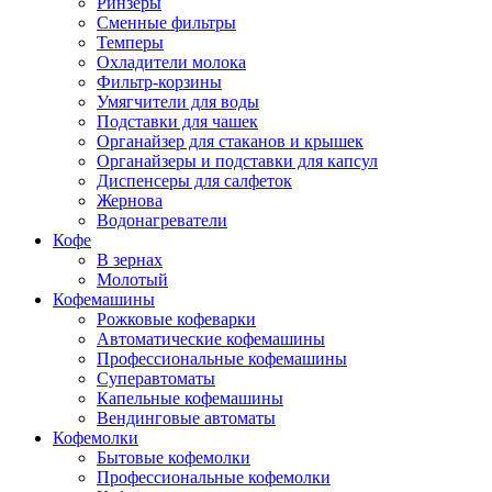
Ринзеры
Сменные фильтры
Темперы
Охладители молока
Фильтр-корзины
Умягчители для воды
Подставки для чашек
Органайзер для стаканов и крышек
Органайзеры и подставки для капсул
Диспенсеры для салфеток
Жернова
Водонагреватели
Кофе
В зернах
Молотый
Кофемашины
Рожковые кофеварки
Автоматические кофемашины
Профессиональные кофемашины
Суперавтоматы
Капельные кофемашины
Вендинговые автоматы
Кофемолки
Бытовые кофемолки
Профессиональные кофемолки