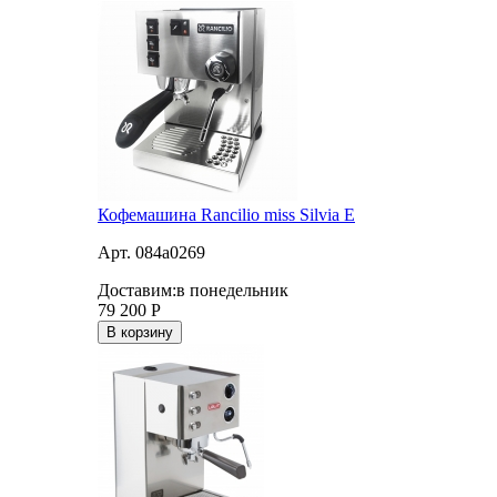
Кофемашина Rancilio miss Silvia E
Арт. 084a0269
Доставим:
в понедельник
79 200
Р
В корзину