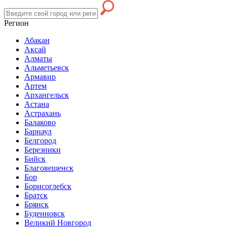
Регион
Абакан
Аксай
Алматы
Альметьевск
Армавир
Артем
Архангельск
Астана
Астрахань
Балаково
Барнаул
Белгород
Березники
Бийск
Благовещенск
Бор
Борисоглебск
Братск
Брянск
Буденновск
Великий Новгород