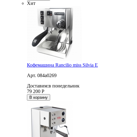
Хит
Кофемашина Rancilio miss Silvia E
Арт. 084a0269
Доставим:
в понедельник
79 200
Р
В корзину