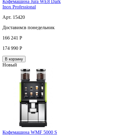
Кофемашина Jura WE8 Dark
Inox Professional
Арт. 15420
Доставим:
в понедельник
166 241
Р
174 990
Р
В корзину
Новый
Кофемашина WMF 5000 S