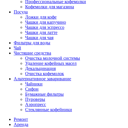
Профессиональные кофемолки
Кофемолки для магазина
Посуда
Ложки для кофе
Чашки для капучино
Чашки для эспрессо
Чашки для латте
Чашки для чая
Фильтры для воды
Чай
Чистящие средства
Очистка молочной системы
Удаление кофейных масел
Декальцинация
Очистка кофемолок
Альтернативное заваривание
Чайники
Сифон
Бумажные фильтры
Пуроверы
Аэропресс
Стеклянные кофейники
Ремонт
Аренда