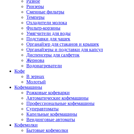
Разное
Ринзеры
Сменные фильтры
Темперы
Охладители молока
Фильтр-корзины
Умягчители для воды
Подставки для чашек
Органайзер для стаканов и крышек
Органайзеры и подставки для капсул
Диспенсеры для салфеток
Жернова
Водонагреватели
Кофе
В зернах
Молотый
Кофемашины
Рожковые кофеварки
Автоматические кофемашины
Профессиональные кофемашины
Суперавтоматы
Капельные кофемашины
Вендинговые автоматы
Кофемолки
Бытовые кофемолки