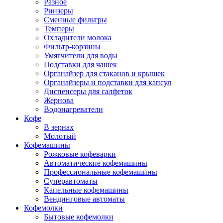
Разное
Ринзеры
Сменные фильтры
Темперы
Охладители молока
Фильтр-корзины
Умягчители для воды
Подставки для чашек
Органайзер для стаканов и крышек
Органайзеры и подставки для капсул
Диспенсеры для салфеток
Жернова
Водонагреватели
Кофе
В зернах
Молотый
Кофемашины
Рожковые кофеварки
Автоматические кофемашины
Профессиональные кофемашины
Суперавтоматы
Капельные кофемашины
Вендинговые автоматы
Кофемолки
Бытовые кофемолки