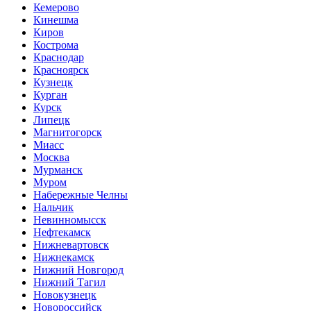
Кемерово
Кинешма
Киров
Кострома
Краснодар
Красноярск
Кузнецк
Курган
Курск
Липецк
Магнитогорск
Миасс
Москва
Мурманск
Муром
Набережные Челны
Нальчик
Невинномысск
Нефтекамск
Нижневартовск
Нижнекамск
Нижний Новгород
Нижний Тагил
Новокузнецк
Новороссийск