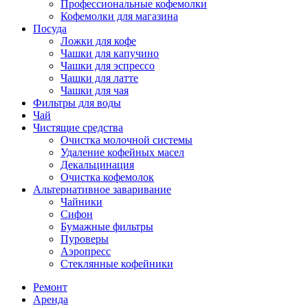
Профессиональные кофемолки
Кофемолки для магазина
Посуда
Ложки для кофе
Чашки для капучино
Чашки для эспрессо
Чашки для латте
Чашки для чая
Фильтры для воды
Чай
Чистящие средства
Очистка молочной системы
Удаление кофейных масел
Декальцинация
Очистка кофемолок
Альтернативное заваривание
Чайники
Сифон
Бумажные фильтры
Пуроверы
Аэропресс
Стеклянные кофейники
Ремонт
Аренда