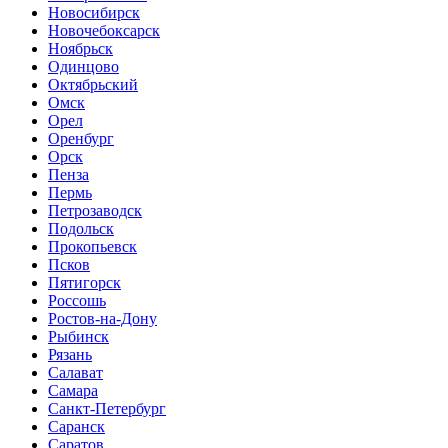
Новосибирск
Новочебоксарск
Ноябрьск
Одинцово
Октябрьский
Омск
Орел
Оренбург
Орск
Пенза
Пермь
Петрозаводск
Подольск
Прокопьевск
Псков
Пятигорск
Россошь
Ростов-на-Дону
Рыбинск
Рязань
Салават
Самара
Санкт-Петербург
Саранск
Саратов