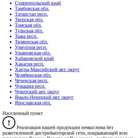
Ставропольский край
Тамбовская обл.
Татарстан респ.
Тверская обл.
Томская обл.
Тульская обл.
Тыва респ.
Тюменская обл.
Удмуртия респ.
Ульяновская обл.
Хабаровский край
Хакасия респ.
Ханты-Мансийский авт. округ
Челябинская обл.
Чеченская респ.
Чувашия респ.
Чукотский авт. округ
Ямало-Ненецкий авт. округ
Ярославская обл.
Населенный пункт
Реализация нашей продукции немыслима без
разветвленной дистрибьюторской сети, покрывающей всю