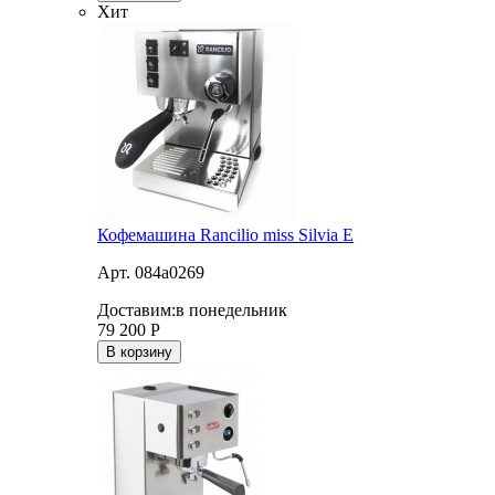
Хит
Кофемашина Rancilio miss Silvia E
Арт. 084a0269
Доставим:
в понедельник
79 200
Р
В корзину