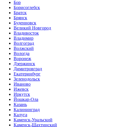
Бор
Борисоглебск
Братск
Брянск
Буденновск
Великий Новгород
Владивосток
Владимир
Волгоград
Волжский
Вологда
Воронеж
Дзержинск
Димитровград
Екатеринбург
Зеленодольск
Иваново
Ижевск
Иркутск
Йошкар-Ола
Казань
Калининград
Калуга
Каменск-Уральский
Каменск-Шахтинский