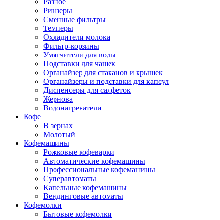
Разное
Ринзеры
Сменные фильтры
Темперы
Охладители молока
Фильтр-корзины
Умягчители для воды
Подставки для чашек
Органайзер для стаканов и крышек
Органайзеры и подставки для капсул
Диспенсеры для салфеток
Жернова
Водонагреватели
Кофе
В зернах
Молотый
Кофемашины
Рожковые кофеварки
Автоматические кофемашины
Профессиональные кофемашины
Суперавтоматы
Капельные кофемашины
Вендинговые автоматы
Кофемолки
Бытовые кофемолки