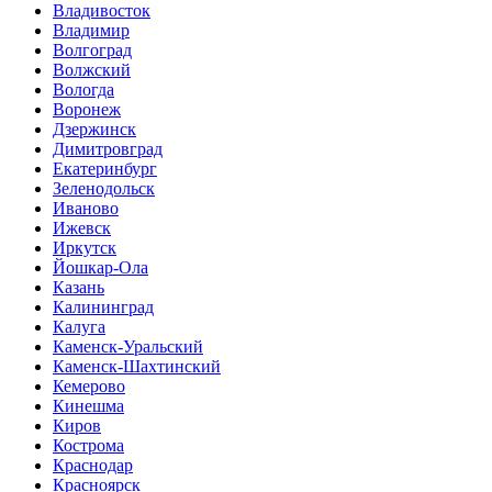
Владивосток
Владимир
Волгоград
Волжский
Вологда
Воронеж
Дзержинск
Димитровград
Екатеринбург
Зеленодольск
Иваново
Ижевск
Иркутск
Йошкар-Ола
Казань
Калининград
Калуга
Каменск-Уральский
Каменск-Шахтинский
Кемерово
Кинешма
Киров
Кострома
Краснодар
Красноярск