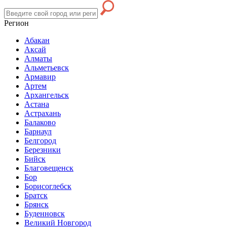
Регион
Абакан
Аксай
Алматы
Альметьевск
Армавир
Артем
Архангельск
Астана
Астрахань
Балаково
Барнаул
Белгород
Березники
Бийск
Благовещенск
Бор
Борисоглебск
Братск
Брянск
Буденновск
Великий Новгород