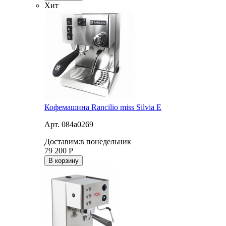
Хит
Кофемашина Rancilio miss Silvia E
Арт. 084a0269
Доставим:
в понедельник
79 200
Р
В корзину