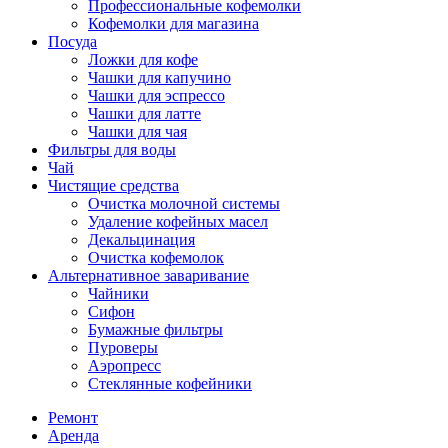
Профессиональные кофемолки
Кофемолки для магазина
Посуда
Ложки для кофе
Чашки для капучино
Чашки для эспрессо
Чашки для латте
Чашки для чая
Фильтры для воды
Чай
Чистящие средства
Очистка молочной системы
Удаление кофейных масел
Декальцинация
Очистка кофемолок
Альтернативное заваривание
Чайники
Сифон
Бумажные фильтры
Пуроверы
Аэропресс
Стеклянные кофейники
Ремонт
Аренда