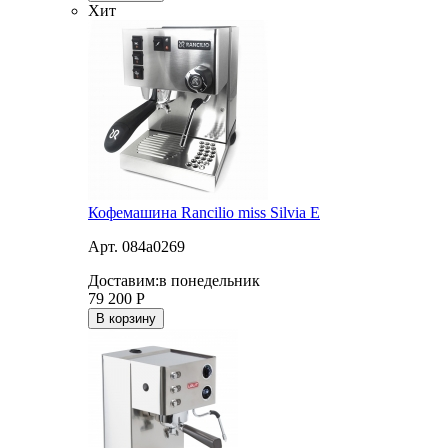
Хит
Кофемашина Rancilio miss Silvia E
Арт. 084a0269
Доставим:
в понедельник
79 200
Р
В корзину