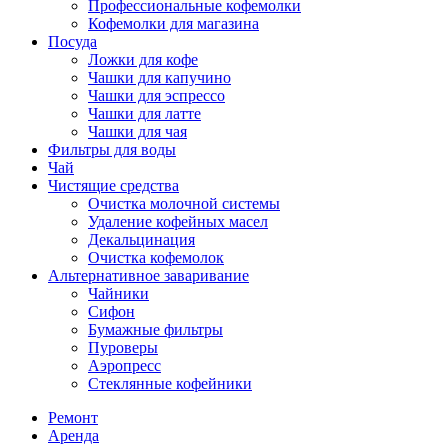
Профессиональные кофемолки
Кофемолки для магазина
Посуда
Ложки для кофе
Чашки для капучино
Чашки для эспрессо
Чашки для латте
Чашки для чая
Фильтры для воды
Чай
Чистящие средства
Очистка молочной системы
Удаление кофейных масел
Декальцинация
Очистка кофемолок
Альтернативное заваривание
Чайники
Сифон
Бумажные фильтры
Пуроверы
Аэропресс
Стеклянные кофейники
Ремонт
Аренда