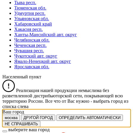
Тыва респ.
Тюменская обл.
Удмуртия респ.
Ульяновская обл.
Хабаровский край
Хакасия респ.
Ханты-Мансийский авт. округ
Челябинская обл.
Чеченская респ.
Чувашия респ.
Чукотский авт. округ
Ямало-Ненецкий авт. округ
Ярославская обл.
Населенный пункт
Реализация нашей продукции немыслима без
разветвленной дистрибьюторской сети, покрывающей всю
территорию России. Все что от Вас нужно -
выбрать город из
списка слева
Ваш город
москва
ДРУГОЙ ГОРОД
ОПРЕДЕЛИТЬ АВТОМАТИЧЕСКИ
НЕ СПРАШИВАТЬ
выберите ваш город