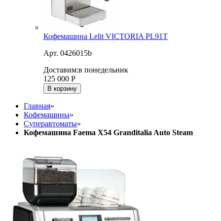
Кофемашина Lelit VICTORIA PL91T
Арт. 0426015b
Доставим:
в понедельник
125 000
Р
В корзину
Главная
»
Кофемашины
»
Суперавтоматы
»
Кофемашина Faema X54 Granditalia Auto Steam