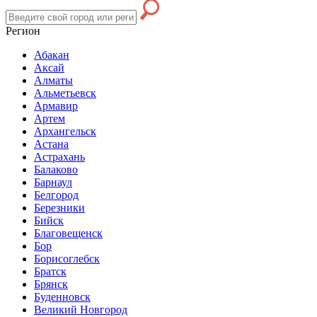
Регион
Абакан
Аксай
Алматы
Альметьевск
Армавир
Артем
Архангельск
Астана
Астрахань
Балаково
Барнаул
Белгород
Березники
Бийск
Благовещенск
Бор
Борисоглебск
Братск
Брянск
Буденновск
Великий Новгород