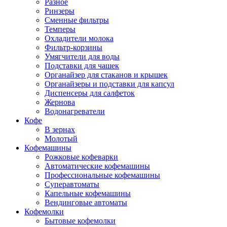
Разное
Ринзеры
Сменные фильтры
Темперы
Охладители молока
Фильтр-корзины
Умягчители для воды
Подставки для чашек
Органайзер для стаканов и крышек
Органайзеры и подставки для капсул
Диспенсеры для салфеток
Жернова
Водонагреватели
Кофе
В зернах
Молотый
Кофемашины
Рожковые кофеварки
Автоматические кофемашины
Профессиональные кофемашины
Суперавтоматы
Капельные кофемашины
Вендинговые автоматы
Кофемолки
Бытовые кофемолки