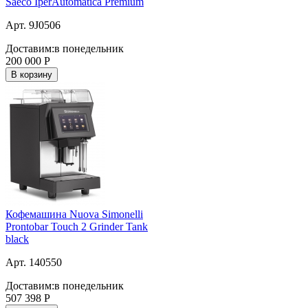
Saeco IperAutomatica Premium
Арт. 9J0506
Доставим:
в понедельник
200 000
Р
В корзину
Кофемашина Nuova Simonelli
Prontobar Touch 2 Grinder Tank
black
Арт. 140550
Доставим:
в понедельник
507 398
Р