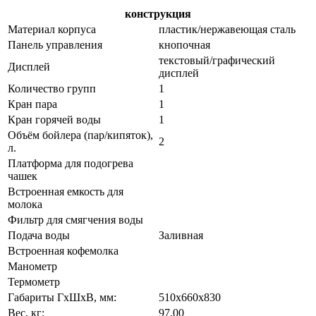
конструкция
Материал корпуса
пластик/нержавеющая сталь
Панель управления
кнопочная
текстовый/графический
Дисплей
дисплей
Количество групп
1
Кран пара
1
Кран горячей воды
1
Объём бойлера (пар/кипяток),
2
л.
Платформа для подогрева
чашек
Встроенная емкость для
молока
Фильтр для смягчения воды
Подача воды
Заливная
Встроенная кофемолка
Манометр
Термометр
Габариты ГхШхВ, мм:
510х660х830
Вес, кг:
97.00