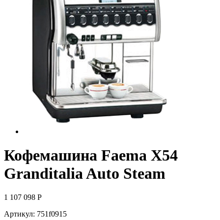
Кофемашина Faema X54
Granditalia Auto Steam
1 107 098
Р
Артикул:
751f0915