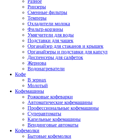
Разное
Ринзеры
Сменные фильтры
Темперы
Охладители молока
Фильтр-корзины
Умягчители для воды
Подставки для чашек
Органайзер для стаканов и крышек
Органайзеры и подставки для капсул
Диспенсеры для салфеток
Жернова
Водонагреватели
Кофе
В зернах
Молотый
Кофемашины
Рожковые кофеварки
Автоматические кофемашины
Профессиональные кофемашины
Суперавтоматы
Капельные кофемашины
Вендинговые автоматы
Кофемолки
Бытовые кофемолки