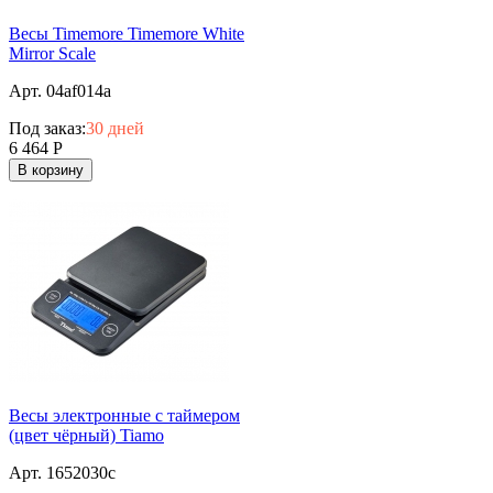
Весы Timemore Timemore White
Mirror Scale
Арт. 04af014a
Под заказ:
30 дней
6 464
Р
В корзину
Весы электронные с таймером
(цвет чёрный) Tiamo
Арт. 1652030c