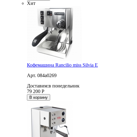
Хит
Кофемашина Rancilio miss Silvia E
Арт. 084a0269
Доставим:
в понедельник
79 200
Р
В корзину