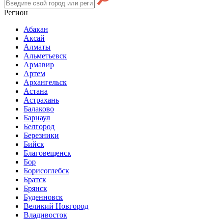
Регион
Абакан
Аксай
Алматы
Альметьевск
Армавир
Артем
Архангельск
Астана
Астрахань
Балаково
Барнаул
Белгород
Березники
Бийск
Благовещенск
Бор
Борисоглебск
Братск
Брянск
Буденновск
Великий Новгород
Владивосток