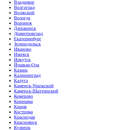
Владимир
Волгоград
Волжский
Вологда
Воронеж
Дзержинск
Димитровград
Екатеринбург
Зеленодольск
Иваново
Ижевск
Иркутск
Йошкар-Ола
Казань
Калининград
Калуга
Каменск-Уральский
Каменск-Шахтинский
Кемерово
Кинешма
Киров
Кострома
Краснодар
Красноярск
Кузнецк