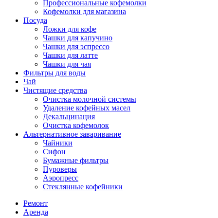
Профессиональные кофемолки
Кофемолки для магазина
Посуда
Ложки для кофе
Чашки для капучино
Чашки для эспрессо
Чашки для латте
Чашки для чая
Фильтры для воды
Чай
Чистящие средства
Очистка молочной системы
Удаление кофейных масел
Декальцинация
Очистка кофемолок
Альтернативное заваривание
Чайники
Сифон
Бумажные фильтры
Пуроверы
Аэропресс
Стеклянные кофейники
Ремонт
Аренда