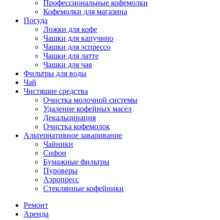
Профессиональные кофемолки
Кофемолки для магазина
Посуда
Ложки для кофе
Чашки для капучино
Чашки для эспрессо
Чашки для латте
Чашки для чая
Фильтры для воды
Чай
Чистящие средства
Очистка молочной системы
Удаление кофейных масел
Декальцинация
Очистка кофемолок
Альтернативное заваривание
Чайники
Сифон
Бумажные фильтры
Пуроверы
Аэропресс
Стеклянные кофейники
Ремонт
Аренда