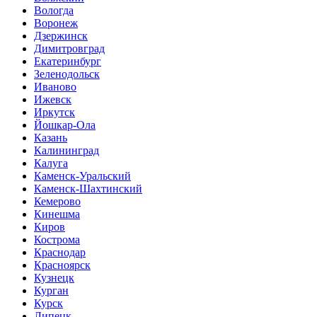
Вологда
Воронеж
Дзержинск
Димитровград
Екатеринбург
Зеленодольск
Иваново
Ижевск
Иркутск
Йошкар-Ола
Казань
Калининград
Калуга
Каменск-Уральский
Каменск-Шахтинский
Кемерово
Кинешма
Киров
Кострома
Краснодар
Красноярск
Кузнецк
Курган
Курск
Липецк