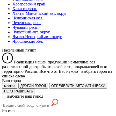
Хабаровский край
Хакасия респ.
Ханты-Мансийский авт. округ
Челябинская обл.
Чеченская респ.
Чувашия респ.
Чукотский авт. округ
Ямало-Ненецкий авт. округ
Ярославская обл.
Населенный пункт
Реализация нашей продукции немыслима без
разветвленной дистрибьюторской сети, покрывающей всю
территорию России. Все что от Вас нужно -
выбрать город из
списка слева
Ваш город
москва
ДРУГОЙ ГОРОД
ОПРЕДЕЛИТЬ АВТОМАТИЧЕСКИ
НЕ СПРАШИВАТЬ
выберите ваш город
Регион