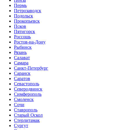
Пенза
Пермь
Петрозаводск
Подольск
Прокопьевск
Псков
Пятигорск
Россошь
Ростов-на-Дону
Рыбинск
Рязань
Салават
Самара
Санкт-Петербург
Саранск
Саратов
Севастополь
Северодвинск
Симферополь
Смоленск
Сочи
Ставрополь
Старый Оскол
Стерлитамак
Сургут