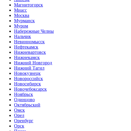
Магнитогорск
Миасс
Москва
Мурманск
Муром
Набережные Челны
Нальчик
Невинномысск
Нефтекамск
Нижневартовск
Нижнекамск
Нижний Новгород
Нижний Тагил
Новокузнецк
Новороссийск
Новосибирск
Новочебоксарск
Ноябрьск
Одинцово
Октябрьский
Омск
Орел
Оренбург
Орск