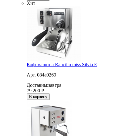
Хит
Кофемашина Rancilio miss Silvia E
Арт. 084a0269
Доставим:
завтра
79 200
Р
В корзину