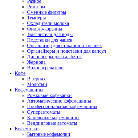
Разное
Ринзеры
Сменные фильтры
Темперы
Охладители молока
Фильтр-корзины
Умягчители для воды
Подставки для чашек
Органайзер для стаканов и крышек
Органайзеры и подставки для капсул
Диспенсеры для салфеток
Жернова
Водонагреватели
Кофе
В зернах
Молотый
Кофемашины
Рожковые кофеварки
Автоматические кофемашины
Профессиональные кофемашины
Суперавтоматы
Капельные кофемашины
Вендинговые автоматы
Кофемолки
Бытовые кофемолки