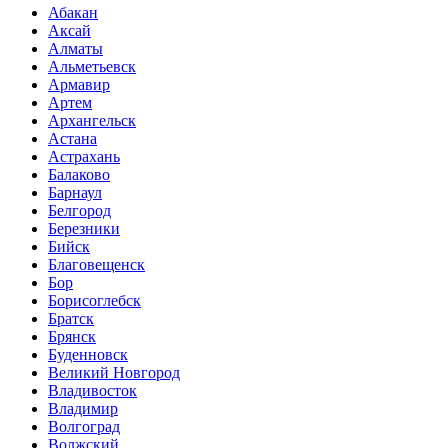
Абакан
Аксай
Алматы
Альметьевск
Армавир
Артем
Архангельск
Астана
Астрахань
Балаково
Барнаул
Белгород
Березники
Бийск
Благовещенск
Бор
Борисоглебск
Братск
Брянск
Буденновск
Великий Новгород
Владивосток
Владимир
Волгоград
Волжский