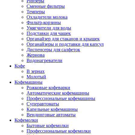
Ринзеры
Сменные фильтры
Темперы
Охладители молока
Фильтр-корзины
Умягчители для воды
Подставки для чашек
Органайзер для стаканов и крышек
Органайзеры и подставки для капсул
Диспенсеры для салфеток
Жернова
Водонагреватели
Кофе
В зернах
Молотый
Кофемашины
Рожковые кофеварки
Автоматические кофемашины
Профессиональные кофемашины
Суперавтоматы
Капельные кофемашины
Вендинговые автоматы
Кофемолки
Бытовые кофемолки
Профессиональные кофемолки