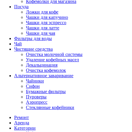
Кофемолки для магазина
Посуда
Ложки для кофе
Чашки для капучино
Чашки для эспрессо
Чашки для латте
Чашки для чая
Фильтры для воды
Чай
Чистящие средства
Очистка молочной системы
Удаление кофейных масел
Декальцинация
Очистка кофемолок
Альтернативное заваривание
Чайники
Сифон
Бумажные фильтры
Пуроверы
Аэропресс
Стеклянные кофейники
Ремонт
Аренда
Категории