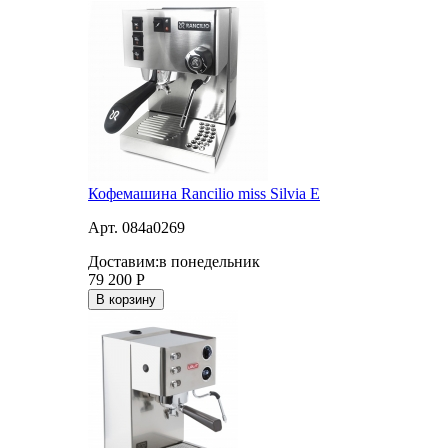
Кофемашина Rancilio miss Silvia E
Арт. 084a0269
Доставим:
в понедельник
79 200
Р
В корзину