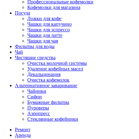
Профессиональные кофемолки
Кофемолки для магазина
Посуда
Ложки для кофе
Чашки для капучино
Чашки для эспрессо
Чашки для латте
Чашки для чая
Фильтры для воды
Чай
Чистящие средства
Очистка молочной системы
Удаление кофейных масел
Декальцинация
Очистка кофемолок
Альтернативное заваривание
Чайники
Сифон
Бумажные фильтры
Пуроверы
Аэропресс
Стеклянные кофейники
Ремонт
Аренда