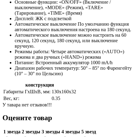
Основные функции: «ON/OFF» (Включение /
выключение), «MODE» (Режим), «TARE»
(Тарирование), «TIME» (Время)
Дисплей: ЖК с подсветкой
Автоматическое выключение По умолчанию функция
автоматического выключения настроена на 180 секунд.
Автоматическое выключение можно настроить на 60
секунд, 120 секунд, 180 секунд, или выключение
вручную.
Режимы работы: Четыре автоматических («AUTO»)
режима и два ручных («HAND») режима
Питание: Встроенный аккумулятор 1000 mA/h
Диапазон рабочих температур: 50° – 85° по Фаренгейту
(10° – 30° по Цельсию)
конструкция
Габариты ГхШхВ, мм:
130х160х32
Вес, кг:
0.35
У тавара нет отзывов!!!
Оцените товар
1 звезда
2 звезды
3 звезды
4 звезды
5 звезд