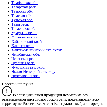
Тамбовская обл.
Татарстан респ.
Тверская обл.
Томская обл.
Тульская обл.
Тыва респ.
Тюменская обл.
Удмуртия респ.
Ульяновская обл.
Хабаровский край
Хакасия респ.
Ханты-Мансийский авт. округ
Челябинская обл.
Чеченская респ.
Чувашия респ.
Чукотский авт. округ
Ямало-Ненецкий авт. округ
Ярославская обл.
Населенный пункт
Реализация нашей продукции немыслима без
разветвленной дистрибьюторской сети, покрывающей всю
территорию России. Все что от Вас нужно -
выбрать город из