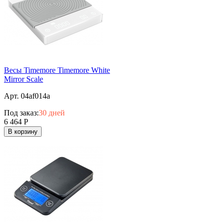
Весы Timemore Timemore White
Mirror Scale
Арт. 04af014a
Под заказ:
30 дней
6 464
Р
В корзину