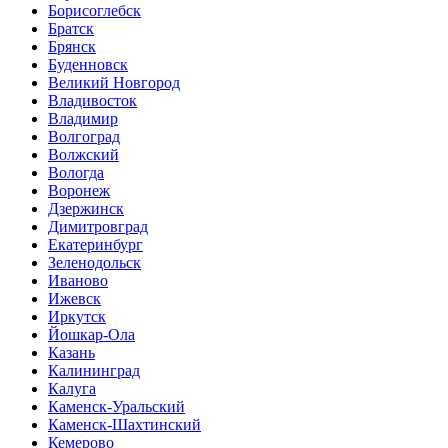
Борисоглебск
Братск
Брянск
Буденновск
Великий Новгород
Владивосток
Владимир
Волгоград
Волжский
Вологда
Воронеж
Дзержинск
Димитровград
Екатеринбург
Зеленодольск
Иваново
Ижевск
Иркутск
Йошкар-Ола
Казань
Калининград
Калуга
Каменск-Уральский
Каменск-Шахтинский
Кемерово