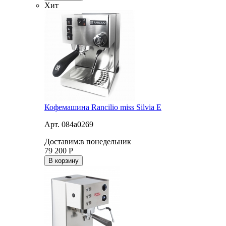
Хит
Кофемашина Rancilio miss Silvia E
Арт. 084a0269
Доставим:
в понедельник
79 200
Р
В корзину