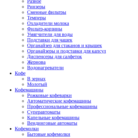
Разное
Ринзеры
Сменные фильтры
Темперы
Охладители молока
Фильтр-корзины
Умягчители для воды
Подставки для чашек
Органайзер для стаканов и крышек
Органайзеры и подставки для капсул
Диспенсеры для салфеток
Жернова
Водонагреватели
Кофе
В зернах
Молотый
Кофемашины
Рожковые кофеварки
Автоматические кофемашины
Профессиональные кофемашины
Суперавтоматы
Капельные кофемашины
Вендинговые автоматы
Кофемолки
Бытовые кофемолки