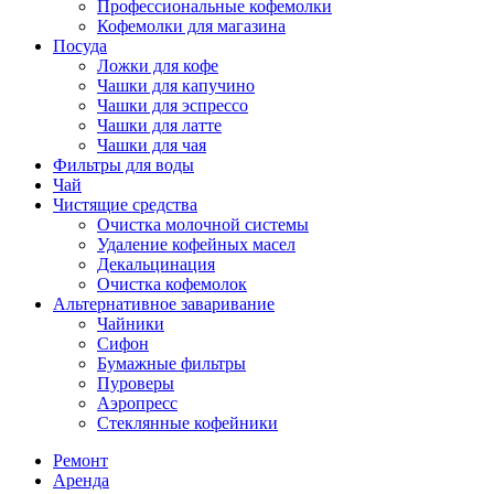
Профессиональные кофемолки
Кофемолки для магазина
Посуда
Ложки для кофе
Чашки для капучино
Чашки для эспрессо
Чашки для латте
Чашки для чая
Фильтры для воды
Чай
Чистящие средства
Очистка молочной системы
Удаление кофейных масел
Декальцинация
Очистка кофемолок
Альтернативное заваривание
Чайники
Сифон
Бумажные фильтры
Пуроверы
Аэропресс
Стеклянные кофейники
Ремонт
Аренда