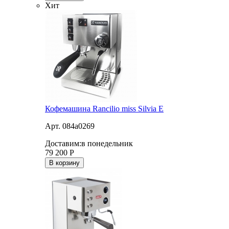
Хит
Кофемашина Rancilio miss Silvia E
Арт. 084a0269
Доставим:
в понедельник
79 200
Р
В корзину