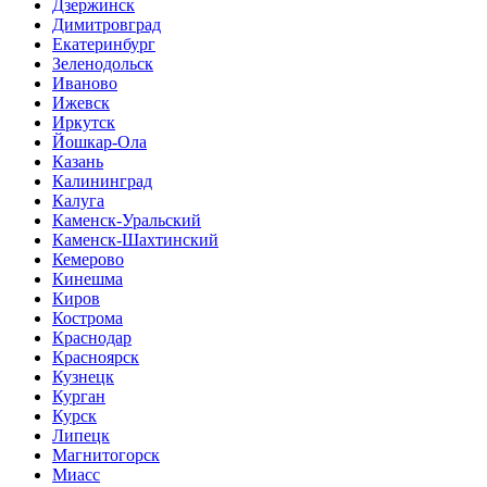
Дзержинск
Димитровград
Екатеринбург
Зеленодольск
Иваново
Ижевск
Иркутск
Йошкар-Ола
Казань
Калининград
Калуга
Каменск-Уральский
Каменск-Шахтинский
Кемерово
Кинешма
Киров
Кострома
Краснодар
Красноярск
Кузнецк
Курган
Курск
Липецк
Магнитогорск
Миасс