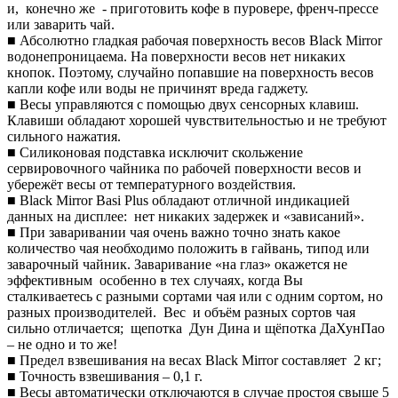
и, конечно же - приготовить кофе в пуровере, френч-прессе
или заварить чай.
■ Абсолютно гладкая рабочая поверхность весов Black Mirror
водонепроницаема. На поверхности весов нет никаких
кнопок. Поэтому, случайно попавшие на поверхность весов
капли кофе или воды не причинят вреда гаджету.
■ Весы управляются с помощью двух сенсорных клавиш.
Клавиши обладают хорошей чувствительностью и не требуют
сильного нажатия.
■ Силиконовая подставка исключит скольжение
сервировочного чайника по рабочей поверхности весов и
убережёт весы от температурного воздействия.
■ Black Mirror Basi Plus обладают отличной индикацией
данных на дисплее: нет никаких задержек и «зависаний».
■ При заваривании чая очень важно точно знать какое
количество чая необходимо положить в гайвань, типод или
заварочный чайник. Заваривание «на глаз» окажется не
эффективным особенно в тех случаях, когда Вы
сталкиваетесь с разными сортами чая или с одним сортом, но
разных производителей. Вес и объём разных сортов чая
сильно отличается; щепотка Дун Дина и щёпотка ДаХунПао
– не одно и то же!
■ Предел взвешивания на весах Black Mirror составляет 2 кг;
■ Точность взвешивания – 0,1 г.
■ Весы автоматически отключаются в случае простоя свыше 5