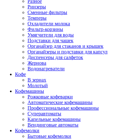
Разное
Ринзеры
Сменные фильтры
Темперы
Охладители молока
Фильтр-корзины
Умягчители для воды
Подставки для чашек
Органайзер для стаканов и крышек
Органайзеры и подставки для капсул
Диспенсеры для салфеток
Жернова
Водонагреватели
Кофе
В зернах
Молотый
Кофемашины
Рожковые кофеварки
Автоматические кофемашины
Профессиональные кофемашины
Суперавтоматы
Капельные кофемашины
Вендинговые автоматы
Кофемолки
Бытовые кофемолки