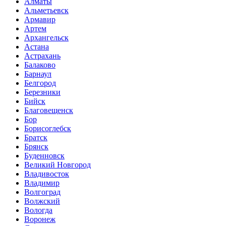
Алматы
Альметьевск
Армавир
Артем
Архангельск
Астана
Астрахань
Балаково
Барнаул
Белгород
Березники
Бийск
Благовещенск
Бор
Борисоглебск
Братск
Брянск
Буденновск
Великий Новгород
Владивосток
Владимир
Волгоград
Волжский
Вологда
Воронеж