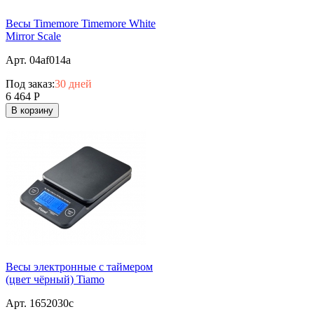
Весы Timemore Timemore White
Mirror Scale
Арт. 04af014a
Под заказ:
30 дней
6 464
Р
В корзину
Весы электронные с таймером
(цвет чёрный) Tiamo
Арт. 1652030c