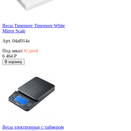
Весы Timemore Timemore White
Mirror Scale
Арт. 04af014a
Под заказ:
30 дней
6 464
Р
В корзину
Весы электронные с таймером