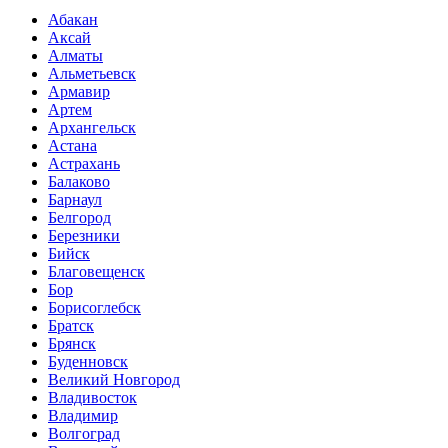
Абакан
Аксай
Алматы
Альметьевск
Армавир
Артем
Архангельск
Астана
Астрахань
Балаково
Барнаул
Белгород
Березники
Бийск
Благовещенск
Бор
Борисоглебск
Братск
Брянск
Буденновск
Великий Новгород
Владивосток
Владимир
Волгоград