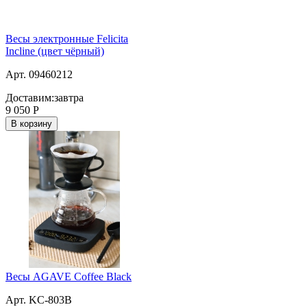
Весы электронные Felicita
Incline (цвет чёрный)
Арт. 09460212
Доставим:
завтра
9 050
Р
В корзину
Весы AGAVE Coffee Black
Арт. KC-803B