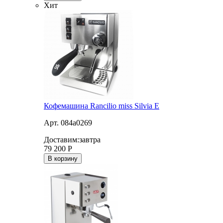
Хит
Кофемашина Rancilio miss Silvia E
Арт. 084a0269
Доставим:
завтра
79 200
Р
В корзину