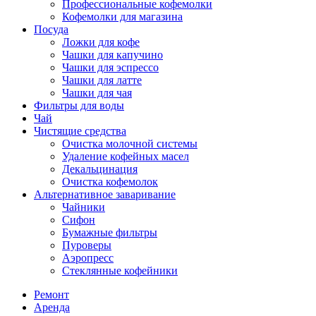
Профессиональные кофемолки
Кофемолки для магазина
Посуда
Ложки для кофе
Чашки для капучино
Чашки для эспрессо
Чашки для латте
Чашки для чая
Фильтры для воды
Чай
Чистящие средства
Очистка молочной системы
Удаление кофейных масел
Декальцинация
Очистка кофемолок
Альтернативное заваривание
Чайники
Сифон
Бумажные фильтры
Пуроверы
Аэропресс
Стеклянные кофейники
Ремонт
Аренда