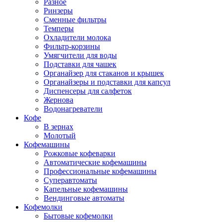
Разное
Ринзеры
Сменные фильтры
Темперы
Охладители молока
Фильтр-корзины
Умягчители для воды
Подставки для чашек
Органайзер для стаканов и крышек
Органайзеры и подставки для капсул
Диспенсеры для салфеток
Жернова
Водонагреватели
Кофе
В зернах
Молотый
Кофемашины
Рожковые кофеварки
Автоматические кофемашины
Профессиональные кофемашины
Суперавтоматы
Капельные кофемашины
Вендинговые автоматы
Кофемолки
Бытовые кофемолки