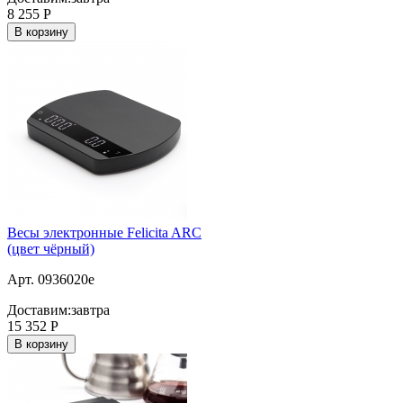
8 255
Р
В корзину
Весы электронные Felicita ARC
(цвет чёрный)
Арт. 0936020e
Доставим:
завтра
15 352
Р
В корзину