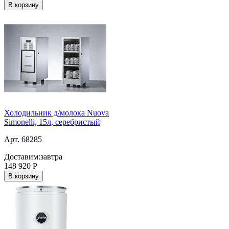
В корзину
Холодильник д/молока Nuova
Simonelli, 15л, серебристый
Арт. 68285
Доставим:
завтра
148 920
Р
В корзину