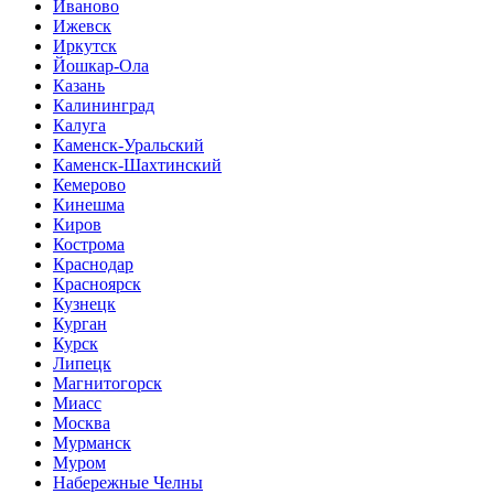
Иваново
Ижевск
Иркутск
Йошкар-Ола
Казань
Калининград
Калуга
Каменск-Уральский
Каменск-Шахтинский
Кемерово
Кинешма
Киров
Кострома
Краснодар
Красноярск
Кузнецк
Курган
Курск
Липецк
Магнитогорск
Миасс
Москва
Мурманск
Муром
Набережные Челны