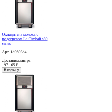
Охладитель молока с
подогревом La Cimbali s30
series
Арт. 1d0603d4
Доставим:
завтра
197 165
Р
В корзину