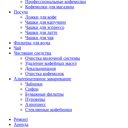
Профессиональные кофемолки
Кофемолки для магазина
Посуда
Ложки для кофе
Чашки для капучино
Чашки для эспрессо
Чашки для латте
Чашки для чая
Фильтры для воды
Чай
Чистящие средства
Очистка молочной системы
Удаление кофейных масел
Декальцинация
Очистка кофемолок
Альтернативное заваривание
Чайники
Сифон
Бумажные фильтры
Пуроверы
Аэропресс
Стеклянные кофейники
Ремонт
Аренда