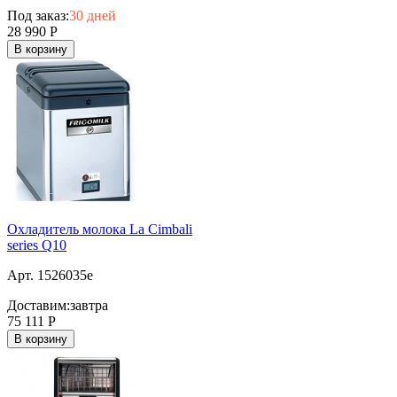
Под заказ:
30 дней
28 990
Р
В корзину
Охладитель молока La Cimbali
series Q10
Арт. 1526035e
Доставим:
завтра
75 111
Р
В корзину