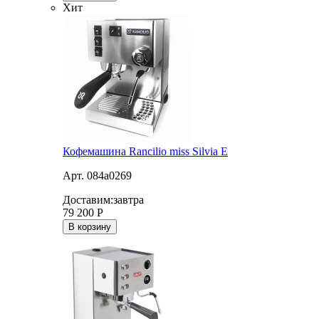
Хит
Кофемашина Rancilio miss Silvia E
Арт. 084a0269
Доставим:
завтра
79 200
Р
В корзину