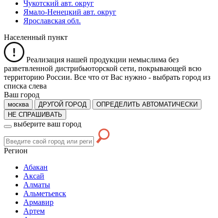
Чукотский авт. округ
Ямало-Ненецкий авт. округ
Ярославская обл.
Населенный пункт
Реализация нашей продукции немыслима без
разветвленной дистрибьюторской сети, покрывающей всю
территорию России. Все что от Вас нужно -
выбрать город из
списка слева
Ваш город
москва
ДРУГОЙ ГОРОД
ОПРЕДЕЛИТЬ АВТОМАТИЧЕСКИ
НЕ СПРАШИВАТЬ
выберите ваш город
Регион
Абакан
Аксай
Алматы
Альметьевск
Армавир
Артем