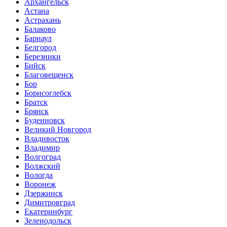
Архангельск
Астана
Астрахань
Балаково
Барнаул
Белгород
Березники
Бийск
Благовещенск
Бор
Борисоглебск
Братск
Брянск
Буденновск
Великий Новгород
Владивосток
Владимир
Волгоград
Волжский
Вологда
Воронеж
Дзержинск
Димитровград
Екатеринбург
Зеленодольск