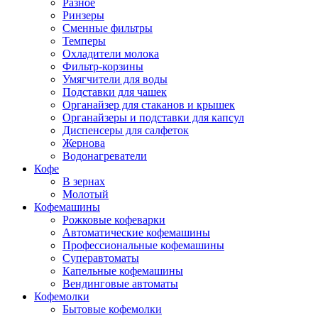
Разное
Ринзеры
Сменные фильтры
Темперы
Охладители молока
Фильтр-корзины
Умягчители для воды
Подставки для чашек
Органайзер для стаканов и крышек
Органайзеры и подставки для капсул
Диспенсеры для салфеток
Жернова
Водонагреватели
Кофе
В зернах
Молотый
Кофемашины
Рожковые кофеварки
Автоматические кофемашины
Профессиональные кофемашины
Суперавтоматы
Капельные кофемашины
Вендинговые автоматы
Кофемолки
Бытовые кофемолки