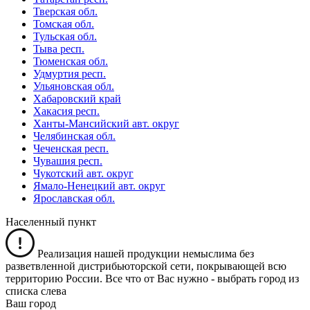
Тверская обл.
Томская обл.
Тульская обл.
Тыва респ.
Тюменская обл.
Удмуртия респ.
Ульяновская обл.
Хабаровский край
Хакасия респ.
Ханты-Мансийский авт. округ
Челябинская обл.
Чеченская респ.
Чувашия респ.
Чукотский авт. округ
Ямало-Ненецкий авт. округ
Ярославская обл.
Населенный пункт
Реализация нашей продукции немыслима без
разветвленной дистрибьюторской сети, покрывающей всю
территорию России. Все что от Вас нужно -
выбрать город из
списка слева
Ваш город