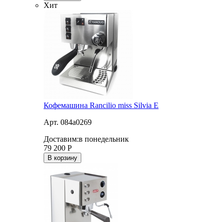
Хит
Кофемашина Rancilio miss Silvia E
Арт. 084a0269
Доставим:
в понедельник
79 200
Р
В корзину