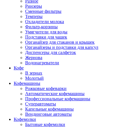
Разное
Ринзеры
Сменные фильтры
Темперы
Охладители молока
Фильтр-корзины
Умягчители для воды
Подставки для чашек
Органайзер для стаканов и крышек
Органайзеры и подставки для капсул
Диспенсеры для салфеток
Жернова
Водонагреватели
Кофе
В зернах
Молотый
Кофемашины
Рожковые кофеварки
Автоматические кофемашины
Профессиональные кофемашины
Суперавтоматы
Капельные кофемашины
Вендинговые автоматы
Кофемолки
Бытовые кофемолки