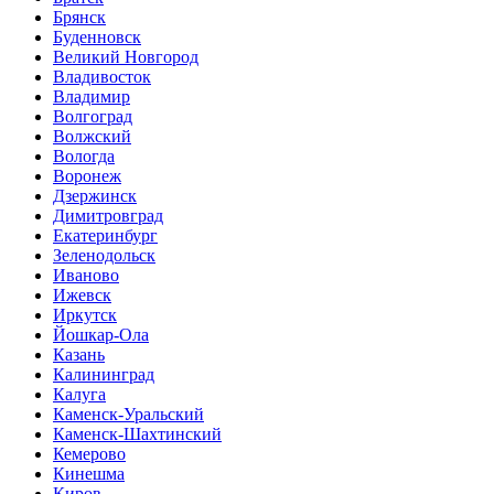
Брянск
Буденновск
Великий Новгород
Владивосток
Владимир
Волгоград
Волжский
Вологда
Воронеж
Дзержинск
Димитровград
Екатеринбург
Зеленодольск
Иваново
Ижевск
Иркутск
Йошкар-Ола
Казань
Калининград
Калуга
Каменск-Уральский
Каменск-Шахтинский
Кемерово
Кинешма
Киров