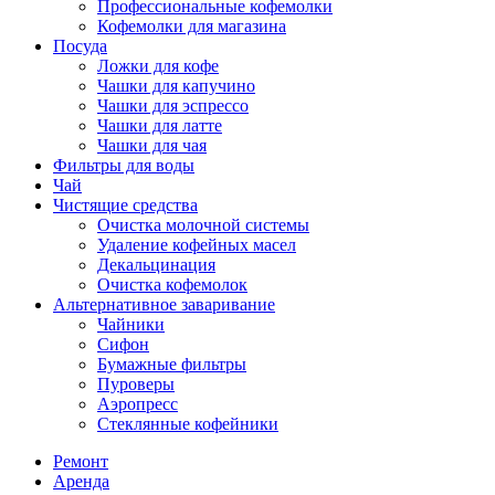
Профессиональные кофемолки
Кофемолки для магазина
Посуда
Ложки для кофе
Чашки для капучино
Чашки для эспрессо
Чашки для латте
Чашки для чая
Фильтры для воды
Чай
Чистящие средства
Очистка молочной системы
Удаление кофейных масел
Декальцинация
Очистка кофемолок
Альтернативное заваривание
Чайники
Сифон
Бумажные фильтры
Пуроверы
Аэропресс
Стеклянные кофейники
Ремонт
Аренда