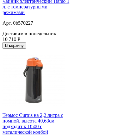
Чайник электрический Tiamo 1
л. c температурными
режимами
Арт. 0b570227
Доставим:
в понедельник
10 710
Р
В корзину
Термос Curtris на 2,2 литра с
помпой, высота 40,63см,
подходит к D500 с
металической колбой