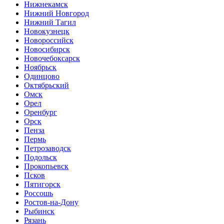
Нижнекамск
Нижний Новгород
Нижний Тагил
Новокузнецк
Новороссийск
Новосибирск
Новочебоксарск
Ноябрьск
Одинцово
Октябрьский
Омск
Орел
Оренбург
Орск
Пенза
Пермь
Петрозаводск
Подольск
Прокопьевск
Псков
Пятигорск
Россошь
Ростов-на-Дону
Рыбинск
Рязань