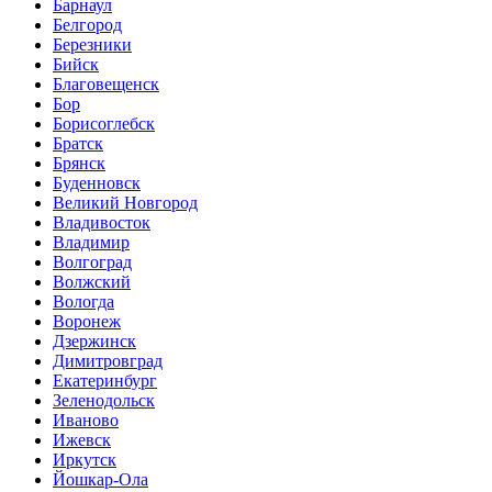
Барнаул
Белгород
Березники
Бийск
Благовещенск
Бор
Борисоглебск
Братск
Брянск
Буденновск
Великий Новгород
Владивосток
Владимир
Волгоград
Волжский
Вологда
Воронеж
Дзержинск
Димитровград
Екатеринбург
Зеленодольск
Иваново
Ижевск
Иркутск
Йошкар-Ола