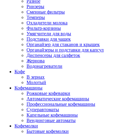
Разное
Ринзеры
Сменные фильтры
Темперы
Охладители молока
Фильтр-корзины
Умягчители для воды
Подставки для чашек
Органайзер для стаканов и крышек
Органайзеры и подставки для капсул
Диспенсеры для салфеток
Жернова
Водонагреватели
Кофе
В зернах
Молотый
Кофемашины
Рожковые кофеварки
Автоматические кофемашины
Профессиональные кофемашины
Суперавтоматы
Капельные кофемашины
Вендинговые автоматы
Кофемолки
Бытовые кофемолки