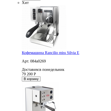
Хит
Кофемашина Rancilio miss Silvia E
Арт. 084a0269
Доставим:
в понедельник
79 200
Р
В корзину