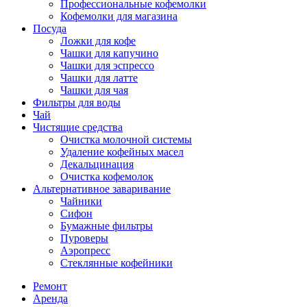
Профессиональные кофемолки
Кофемолки для магазина
Посуда
Ложки для кофе
Чашки для капучино
Чашки для эспрессо
Чашки для латте
Чашки для чая
Фильтры для воды
Чай
Чистящие средства
Очистка молочной системы
Удаление кофейных масел
Декальцинация
Очистка кофемолок
Альтернативное заваривание
Чайники
Сифон
Бумажные фильтры
Пуроверы
Аэропресс
Стеклянные кофейники
Ремонт
Аренда