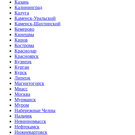
Казань
Калининград
Калуга
Каменск-Уральский
Каменск-Шахтинский
Кемерово
Кинешма
Киров
Кострома
Краснодар
Красноярск
Кузнецк
Курган
Курск
Липецк
Магнитогорск
Миасс
Москва
Мурманск
Муром
Набережные Челны
Нальчик
Невинномысск
Нефтекамск
Нижневартовск