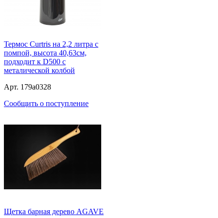
Термос Curtris на 2,2 литра с
помпой, высота 40,63см,
подходит к D500 с
металической колбой
Арт. 179a0328
Сообщить о поступление
Щетка барная дерево AGAVE