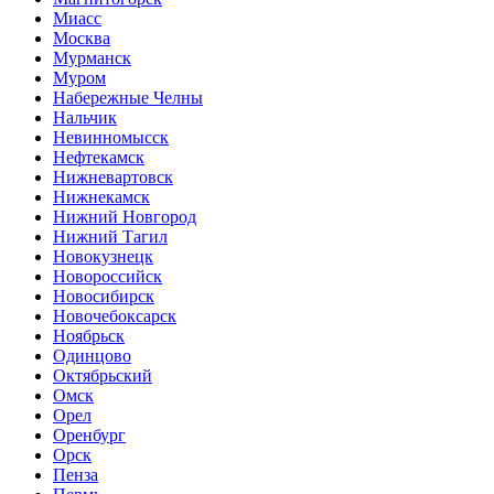
Миасс
Москва
Мурманск
Муром
Набережные Челны
Нальчик
Невинномысск
Нефтекамск
Нижневартовск
Нижнекамск
Нижний Новгород
Нижний Тагил
Новокузнецк
Новороссийск
Новосибирск
Новочебоксарск
Ноябрьск
Одинцово
Октябрьский
Омск
Орел
Оренбург
Орск
Пенза