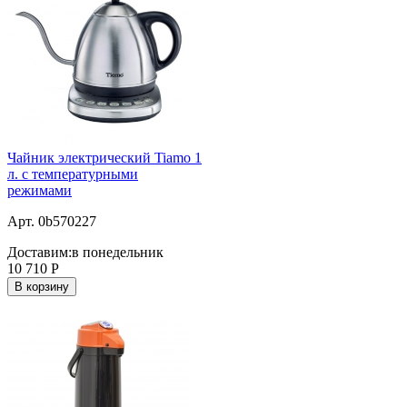
Чайник электрический Tiamo 1
л. c температурными
режимами
Арт. 0b570227
Доставим:
в понедельник
10 710
Р
В корзину