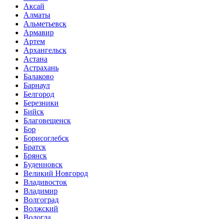
Аксай
Алматы
Альметьевск
Армавир
Артем
Архангельск
Астана
Астрахань
Балаково
Барнаул
Белгород
Березники
Бийск
Благовещенск
Бор
Борисоглебск
Братск
Брянск
Буденновск
Великий Новгород
Владивосток
Владимир
Волгоград
Волжский
Вологда