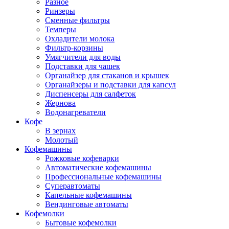
Разное
Ринзеры
Сменные фильтры
Темперы
Охладители молока
Фильтр-корзины
Умягчители для воды
Подставки для чашек
Органайзер для стаканов и крышек
Органайзеры и подставки для капсул
Диспенсеры для салфеток
Жернова
Водонагреватели
Кофе
В зернах
Молотый
Кофемашины
Рожковые кофеварки
Автоматические кофемашины
Профессиональные кофемашины
Суперавтоматы
Капельные кофемашины
Вендинговые автоматы
Кофемолки
Бытовые кофемолки