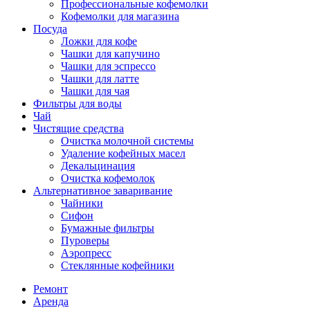
Профессиональные кофемолки
Кофемолки для магазина
Посуда
Ложки для кофе
Чашки для капучино
Чашки для эспрессо
Чашки для латте
Чашки для чая
Фильтры для воды
Чай
Чистящие средства
Очистка молочной системы
Удаление кофейных масел
Декальцинация
Очистка кофемолок
Альтернативное заваривание
Чайники
Сифон
Бумажные фильтры
Пуроверы
Аэропресс
Стеклянные кофейники
Ремонт
Аренда