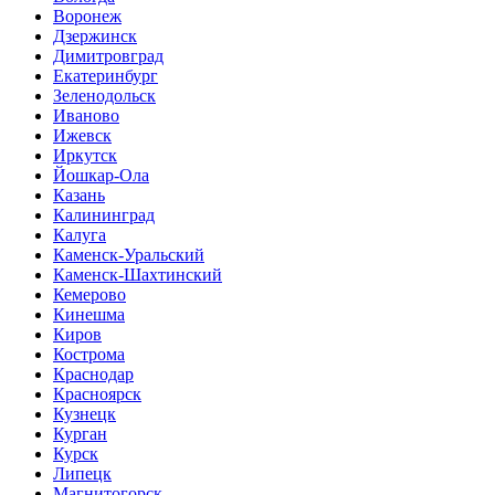
Воронеж
Дзержинск
Димитровград
Екатеринбург
Зеленодольск
Иваново
Ижевск
Иркутск
Йошкар-Ола
Казань
Калининград
Калуга
Каменск-Уральский
Каменск-Шахтинский
Кемерово
Кинешма
Киров
Кострома
Краснодар
Красноярск
Кузнецк
Курган
Курск
Липецк
Магнитогорск