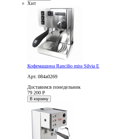
Хит
Кофемашина Rancilio miss Silvia E
Арт. 084a0269
Доставим:
в понедельник
79 200
Р
В корзину